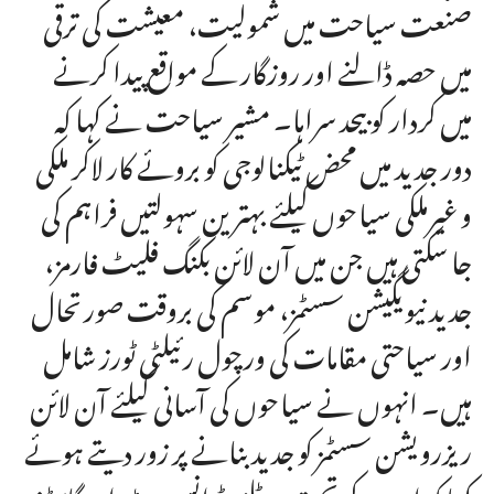
صنعت سیاحت میں شمولیت، معیشت کی ترقی
میں حصہ ڈالنے اور روزگار کے مواقع پیدا کرنے
میں کردار کو بیحد سراہا۔ مشیر سیاحت نے کہا کہ
دور جدید میں محض ٹیکنالوجی کو بروئے کار لاکر ملکی
و غیرملکی سیاحوں کیلئے بہترین سہولتیں فراہم کی
جا سکتی ہیں جن میں آن لائن بکنگ فلیٹ فارمز،
جدید نیویگیشن سسٹمز، موسم کی بروقت صورتحال
اور سیاحتی مقامات کی ورچول رئیلٹی ٹورز شامل
ہیں۔ انہوں نے سیاحوں کی آسانی کیلئے آن لائن
ریزرویشن سسٹمز کو جدید بنانے پر زور دیتے ہوئے
کہا کہ اس کے تحت ہوٹلز، ٹرانسپورٹ اور گائیڈز