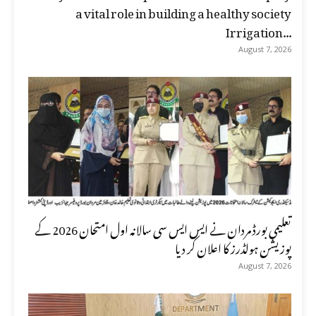
a vital role in building a healthy society
Irrigation...
August 7, 2026
تعلیمی بورڈ مردان نے ایس ایس سی سالانہ اول امتحان 2026 کے
پوزیشن ہولڈرز کا اعلان کر دیا
August 7, 2026