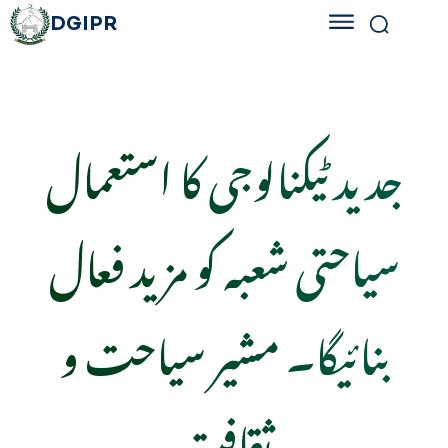
DGIPR
جدید ٹیکنالوجی کا استعمال
سیاحتی شعبہ کو مزید فعال
بنائیگا۔ مشیر سیاحت و
ثقافت