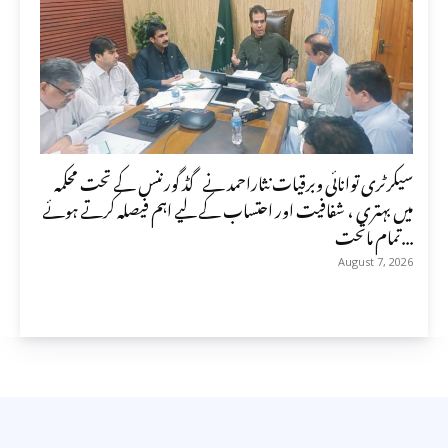
سیکرٹری توانائی وبرقیات نثاراحمد نے گڈ گورننس کے تحت محکمہ
میں بہتری ، شفافیت اور احتساب کے لیے اہم فیصلہ کرتے ہوئے
تمام ماتحت...
August 7, 2026