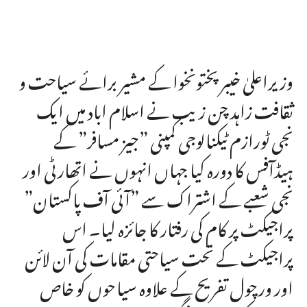
وزیراعلیٰ خیبرپختونخوا کے مشیر برائے سیاحت و
ثقافت زاہد چن زیب نے اسلام اباد میں ایک
نجی ٹورازم ٹیکنالوجی کمپنی ”جیز مسافر” کے
ہیڈآفس کا دورہ کیا جہاں انہوں نے اتھارٹی اور
نجی شعبے کے اشتراک سے ”آئی آف پاکستان”
پراجیکٹ پر کام کی رفتار کا جائزہ لیا۔ اس
پراجیکٹ کے تحت سیاحتی مقامات کی آن لائن
اور ورچول تفریح کے علاوہ سیاحوں کو خاص