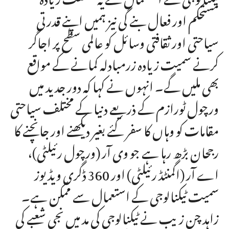
مستحکم اور فعال بنے گی نیز ہمیں اپنے قدرتی
سیاحتی اور ثقافتی وسائل کو عالمی سطح پر اجاگر
کرنے سمیت زیادہ زرمبادلہ کمانے کے مواقع
بھی ملیں گے۔ انہوں نے کہا کہ دور جدید میں
ورچول ٹورازم کے ذریعے دنیا کے مختلف سیاحتی
مقامات کو وہاں کا سفر کئے بغیر دیکھنے اور جانچنے کا
رجحان بڑھ رہا ہے جو وی آر (ورچول رئیلٹی)،
اے آر (اگمنٹڈ رئیلٹی) اور 360 ڈگری ویڈیوز
سمیت ٹیکنالوجی کے استعمال سے ممکن ہے۔
زاہد چن زیب نے ٹیکنالوجی کی مد میں نجی شعبے کی