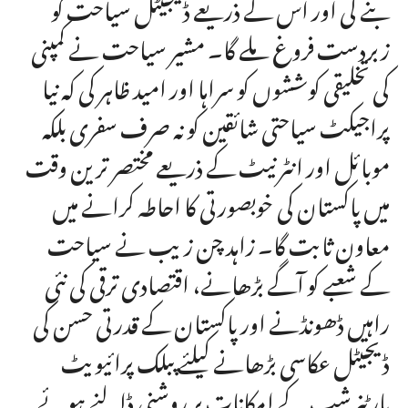
بنے گی اور اس کے ذریعے ڈیجیٹل سیاحت کو
زبردست فروغ ملے گا۔ مشیر سیاحت نے کمپنی
کی تخلیقی کوششوں کو سراہا اور امید ظاہر کی کہ نیا
پراجیکٹ سیاحتی شائقین کو نہ صرف سفری بلکہ
موبائل اور انٹرنیٹ کے ذریعے مختصر ترین وقت
میں پاکستان کی خوبصورتی کا احاطہ کرانے میں
معاون ثابت گا۔ زاہد چن زیب نے سیاحت
کے شعبے کو آگے بڑھانے، اقتصادی ترقی کی نئی
راہیں ڈھونڈنے اور پاکستان کے قدرتی حسن کی
ڈیجیٹل عکاسی بڑھانے کیلئے پبلک پرائیویٹ
پارٹنرشپ کے امکانات پر روشنی ڈالنے ہوئے