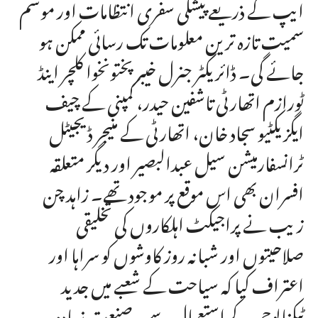
ایپ کے ذریعے پیشگی سفری انتظامات اور موسم
سمیت تازہ ترین معلومات تک رسائی ممکن ہو
جائے گی۔ ڈائریکٹر جنرل خیبر پختونخوا کلچر اینڈ
ٹورازم اتھارٹی تاشفین حیدر، کمپنی کے چیف
ایگزیکٹیو سجاد خان، اتھارٹی کے منیجر ڈیجیٹل
ٹرانسفارمیشن سیل عبدالبصیر اور دیگر متعلقہ
افسران بھی اس موقع پر موجود تھے۔ زاہد چن
زیب نے پراجیکٹ اہلکاروں کی تخلیقی
صلاحیتوں اور شبانہ روز کاوشوں کو سراہا اور
اعتراف کیا کہ سیاحت کے شعبے میں جدید
ٹیکنالوجی کے استعمال سے یہ صنعت زیادہ