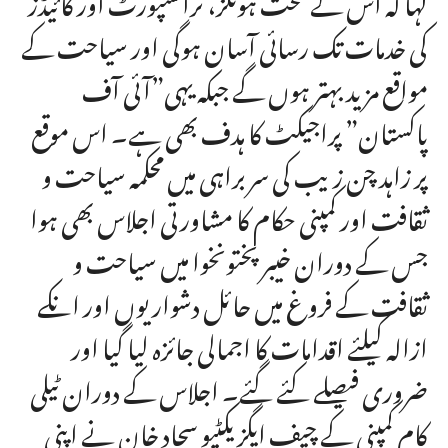
کی خدمات تک رسائی آسان ہوگی اور سیاحت کے
مواقع مزید بہتر ہوں گے جبکہ یہی”آئی آف
پاکستان” پراجیکٹ کا ہدف بھی ہے۔ اس موقع
پر زاہد چن زیب کی سربراہی میں محکمہ سیاحت و
ثقافت اور کمپنی حکام کا مشاورتی اجلاس بھی ہوا
جس کے دوران خیبرپختونخوا میں سیاحت و
ثقافت کے فروغ میں حائل دشواریوں اور انکے
ازالہ کیلئے اقدامات کا اجمالی جائزہ لیا گیا اور
ضروری فیصلے کئے گئے۔ اجلاس کے دوران ٹیلی
کام کمپنی کے چیف ایگزیکٹیو سجاد خان نے اپنی