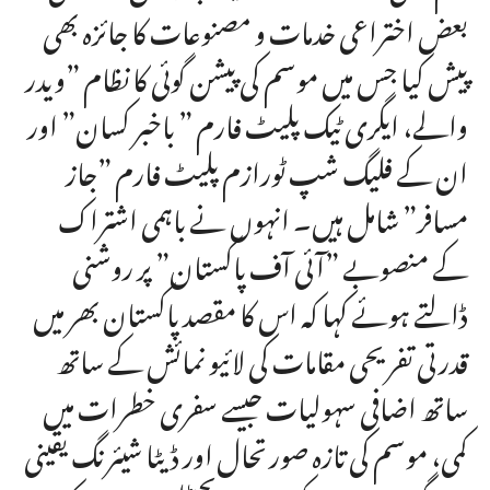
بعض اختراعی خدمات و مصنوعات کا جائزہ بھی
پیش کیا جس میں موسم کی پیشن گوئی کا نظام ”ویدر
والے، ایگری ٹیک پلیٹ فارم ” باخبر کسان” اور
ان کے فلیگ شپ ٹورازم پلیٹ فارم ”جاز
مسافر” شامل ہیں۔ انہوں نے باہمی اشتراک
کے منصوبے ”آئی آف پاکستان” پر روشنی
ڈالتے ہوئے کہا کہ اس کا مقصد پاکستان بھر میں
قدرتی تفریحی مقامات کی لائیو نمائش کے ساتھ
ساتھ اضافی سہولیات جیسے سفری خطرات میں
کمی، موسم کی تازہ صورتحال اور ڈیٹا شیئرنگ یقینی