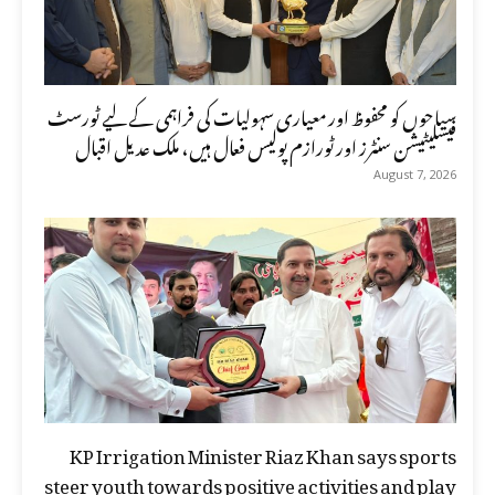
سیاحوں کو محفوظ اور معیاری سہولیات کی فراہمی کے لیے ٹورسٹ
فیسلیٹیشن سنٹرز اور ٹورازم پولیس فعال ہیں، ملک عدیل اقبال
August 7, 2026
KP Irrigation Minister Riaz Khan says sports
steer youth towards positive activities and play