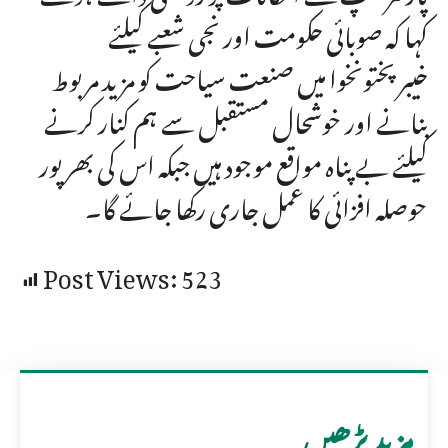
کہا کہ صوبائی حکومت اور نجی شعبے کیلئے
خیبرپختونخوا میں صنعت سیاحت کو مزید مربوط
بنانے اور خوشحال مستقبل سے ہم کنار کرنے
کیلئے بے پناہ مواقع موجود ہیں جبکہ اس کی بھرپور
حوصلہ افزائی کا عمل جاری رکھا جائے گا۔
Post Views:
523
مزید پڑھیں