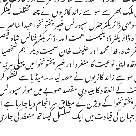
 ملک بھر سے سو سے زائد گاڑیوں نے چھ مختلف کیٹگر
صی ڈائریکٹرجنرل سپورٹس خیبرپختونخوا عبدالناصر نے
اہ ڈائریکٹر ڈویلپمنٹ نعمت اللہ،ڈائریکٹر فنانس شاہ فیصل
ر شاہ، فدا محمد اور حنیف خان سمیت دیگر اہم شخصی
قدہ اپنی نوعیت کا منفرد اور خیبرپختونخوا میں پہلی مرت
 سو سے زائد گاڑیوں نے حصہ لیا۔۔میڈیا سے گفتگو ک
نٹ کے انعقاد کا بنیادی مقصد صوبے میں موٹر سپورٹس کو 
ر پختونخوا کے ویژن کے مطابق سرانجام دیا جارہا ہے ا
 جہان کی قیادت میں ایک تسلسل کیساتھ منعقد کی جار