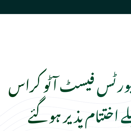
ورٹس فیسٹ آٹو کراس
 اختتام پذیر ہوگئے