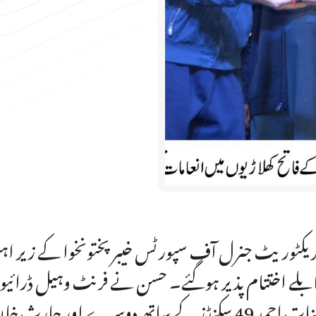
ریکٹوریٹ جنرل آف سپورٹس خیبر پختونخوا کے زیر ا