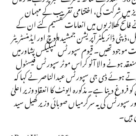
یز میں شرکت کی، اختتامی تقریب کے مہمان
 فاتح کھلاڑیوں میں انعامات تقسیم کئے ان کے
،ڈپٹی ڈائریکٹر آپریشن جمشید بلوچ اور ایڈمنسٹریٹر
ات موجود تھیں۔ قیوم سپورٹس کمپلیکس پشاورمیں
بہ منعقد ہونے والا آٹو کراس موٹر سپورٹس فیسٹول
رتے ہوئے ڈی جی سپورٹس عبدالناصر نے کہا کہ
فروغ دینا ہے۔ مذکورہ ایونٹ کا انعقاد وزیر اعلیٰ
ور سپورٹس کی یہ سرگرمیاں صوبائی وزیر کھیل سید
ی ہیں۔
Post Views:
436