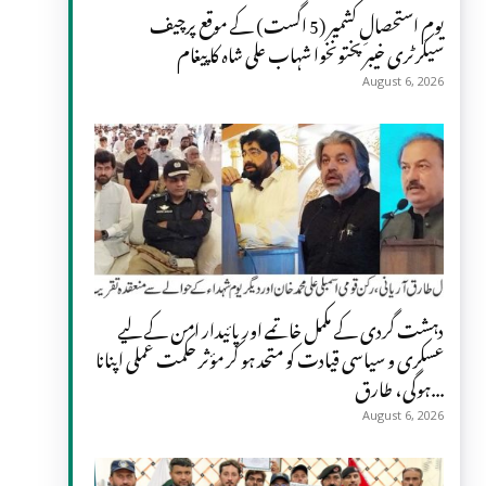
یومِ استحصالِ کشمیر (5 اگست) کے موقع پرچیف
سیکرٹری خیبر پختونخوا شہاب علی شاہ کا پیغام
August 6, 2026
دہشت گردی کے مکمل خاتمے اور پائیدار امن کے لیے
عسکری و سیاسی قیادت کو متحد ہو کر مؤثر حکمت عملی اپنانا
ہوگی، طارق...
August 6, 2026