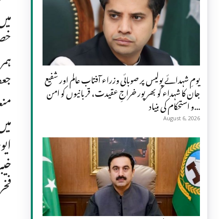
میں
خصو
ہمر
جعف
یومِ شہدائے پولیس پر صوبائی وزراء آفتاب عالم اور شفیع
جان کا شہداء کو بھرپور خراجِ عقیدت، قربانیوں کو امن
منع
و استحکام کی بنیاد...
میں
August 6, 2026
ایو
خیب
فخر