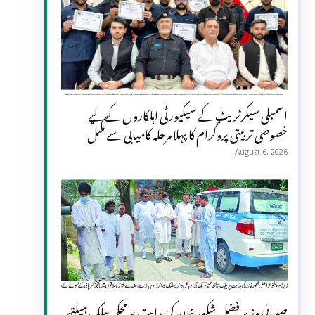
اسمبلی سیکرٹریٹ کے سیکیورٹی اہلکاروں کے لیے
خصوصی تربیتی پروگرام کا پہلا مرحلہ کامیابی سے مکمل
August 6, 2026
صوبائی وزیر فضل شکور خان کی ہدایت پر محکمہ پبلک ہیلتھ