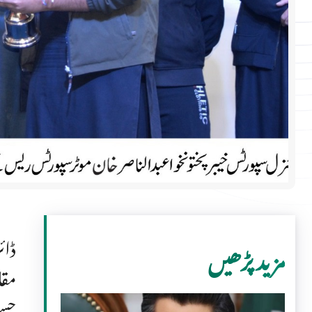
ڈائ
مزید پڑھیں