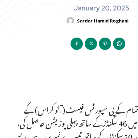
January 20, 2025
Sardar Hamid Roghani
ہتمام کے پی سپورٹس فیسٹ (آٹو کراس) کے
مقابلے اختتام پذیر ہوگئے۔ حسن نے فرنٹ وہیل ڈرائیو میں 46 سکنڈزکے ساتھ پہلی پوزیشن حاصل کی،
حسنات احمد 49 سکنڈز کے ساتھ دوسرے اور حارث خان 50 سکنڈز کے ساتھ تیسرے نمبر پر رہے۔ ریس