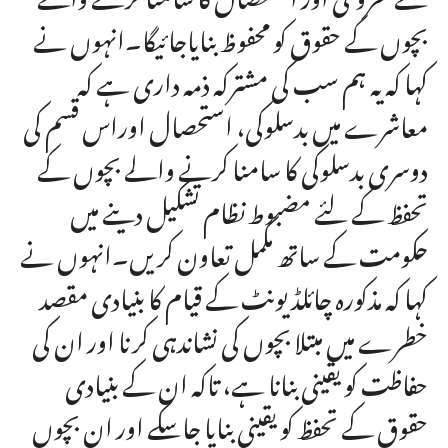
بچوں کے حقوق کو محفوظ بنایاجائیگا۔انہوں نے
کہا کہ یہ ہم سب کی مشترکہ ذمہ داری ہے کہ
معاشرے میں بدسلوکی، استحصال اوراس قسم کی
دوسری بدسلوکی کا سامنا کرنے والے بچوں کے
تحفظ کے لئے مضبوط نظام تشکیل دینے میں
حکومت کے ساتھ مکمل تعاون کریں۔انہوں نے
کہا کہ مذکورہ چائلڈ یونٹ کے قیام کا بنیادی مقصد
خطرے میں مبتلا بچوں کی نشاندہی کرنا اور ان کی
حفاظت کو یقینی بنانا ہے، تاکہ ان کے بنیادی
حقوق کے تحفظ کو یقینی بنایا جاسکے اور ان بچوں