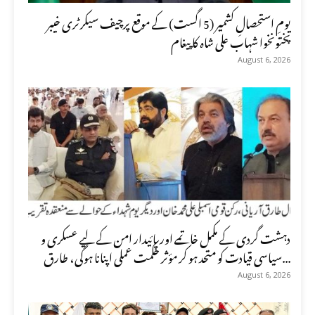
یومِ استحصالِ کشمیر (5 اگست) کے موقع پرچیف سیکرٹری خیبر
پختونخوا شہاب علی شاہ کا پیغام
August 6, 2026
دہشت گردی کے مکمل خاتمے اور پائیدار امن کے لیے عسکری و
سیاسی قیادت کو متحد ہو کر مؤثر حکمت عملی اپنانا ہوگی، طارق...
August 6, 2026