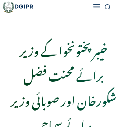
DGIPR
خیبر پختونخوا کے وزیر
برائے محنت فضل
شکورخان اور صوبائی وزیر
برائے سماجی