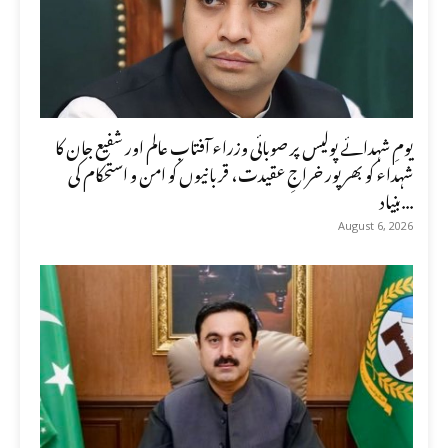
یومِ شہدائے پولیس پر صوبائی وزراء آفتاب عالم اور شفیع جان کا
شہداء کو بھرپور خراجِ عقیدت، قربانیوں کو امن و استحکام کی
بنیاد...
August 6, 2026