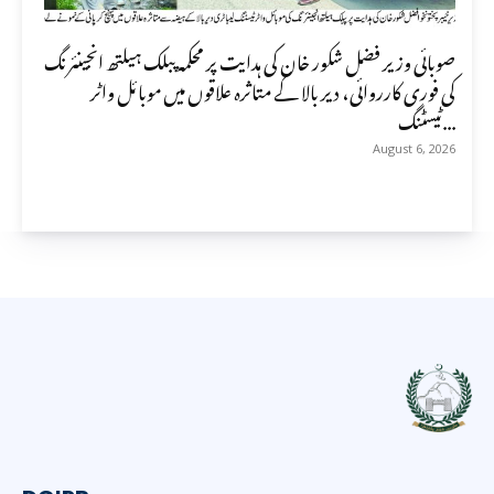
صوبائی وزیر فضل شکور خان کی ہدایت پر محکمہ پبلک ہیلتھ انجینئرنگ
کی فوری کارروائی، دیر بالا کے متاثرہ علاقوں میں موبائل واٹر
ٹیسٹنگ...
August 6, 2026