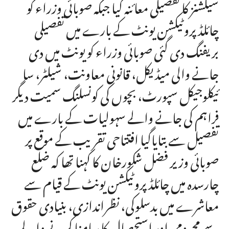
سیکشنز کا تفصیلی معائنہ کیا جبکہ صوبائی وزراء کو
چائلڈ پروٹیکشن یونٹ کے بارے میں تفصیلی
بریفنگ دی گئی صوبائی وزراء کو یونٹ میں دی
جانے والی میڈیکل، قانونی معاونت، شیلٹر، سا
ئیکلوجیکل سپورٹ، بچوں کی کونسلنگ سمیت دیگر
فراہم کی جانے والے سہولیات کے بارے میں
تفصیل سے بتایاگیا افتتاحی تقریب کے موقع پر
صوبائی وزیر فضل شکورخان کا کہنا تھا کہ ضلع
چارسدہ میں چائلڈ پروٹیکشن یونٹ کے قیام سے
معاشرے میں بدسلوکی، نظراندازی، بنیادی حقوق
سے محرومی اور استحصال کا سامنا کرنے والے