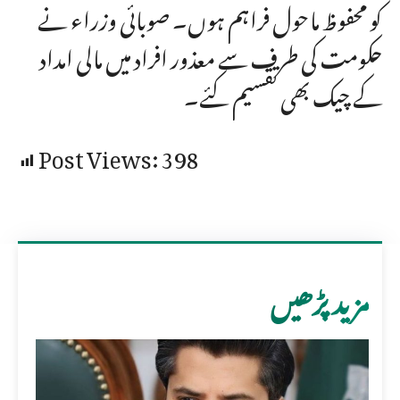
کو محفوظ ماحول فراہم ہوں۔ صوبائی وزراء نے
حکومت کی طرف سے معذور افراد میں مالی امداد
کے چیک بھی تقسیم کئے۔
Post Views:
398
مزید پڑھیں