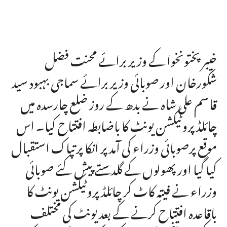
خیبر پختونخوا کے وزیر برائے محنت فضل
شکورخان اور صوبائی وزیر برائے سماجی بہبود سید
قاسم علی شاہ نے بدھ کے روز ضلع چارسدہ میں
چائلڈ پروٹیکشن یونٹ کا باضابطہ افتتاح کیا۔ اس
موقع پرصوبائی وزراء کی آمدپر انکا پرتپاک استقبال
کیا گیا اور پھولوں کے گلدستے پیش کئے صوبائی
وزراء نے فیتہ کاٹ کر چائلڈ پروٹیکشن یونٹ کا
باقاعدہ افتتاح کرنے کے بعد یونٹ کی مختلف