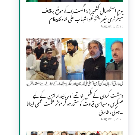
یومِ استحصالِ کشمیر (5 اگست) کے موقع پرچیف
سیکرٹری خیبر پختونخوا شہاب علی شاہ کا پیغام
August 6, 2026
دہشت گردی کے مکمل خاتمے اور پائیدار امن کے لیے
عسکری و سیاسی قیادت کو متحد ہو کر مؤثر حکمت عملی اپنانا
ہوگی، طارق...
August 6, 2026