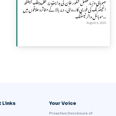
صوبائی وزیر فضل شکور خان کی ہدایت پر محکمہ پبلک ہیلتھ
انجینئرنگ کی فوری کارروائی، دیر بالا کے متاثرہ علاقوں میں
موبائل واٹر ٹیسٹنگ...
August 6, 2026
 Links
Your Voice
Proactive Dosclosure of