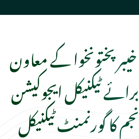
خیبرپختونخوا کے معاون
ائے ٹیکنیکل ایجوکیشن
جم کا گورنمنٹ ٹیکنیکل