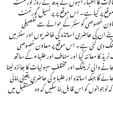
لات کا اظہار انہوں نے بدھ کے روز گورنمنٹ
وقع پر کیا ہے۔ اس موقع پر پرنسپل گورنمنٹ
معاون خصوصی کو سنٹر کے حوالے سے تفصیلی
نے ان کی حاضری اساتذہ کی خاضریوں اور سنٹر میں
ننگ دی گئی ہے۔ اس موقع پر معاون خصوصی
یڈ کا معائنہ کیا اور سٹاف اور طلباء کے ساتھ
ے والی ٹریننگ اور مختلف سہولیات کا جائزہ لینا
ئے گا جبکہ اساتذہ اور طلباء کی حاضری یقینی بنائی
 نوجوانوں کو اس قابل بنا سکیں کہ وہ مستقبل میں