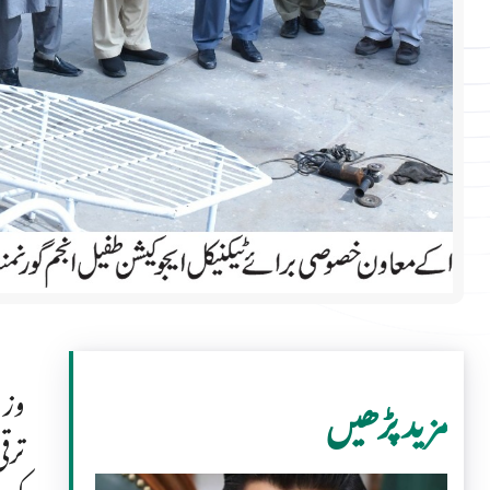
وزی
مزید پڑھیں
ترق