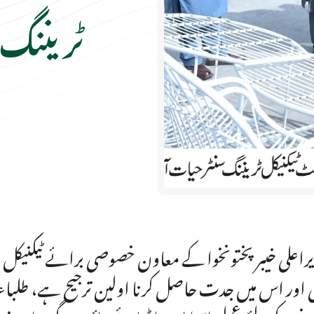
ٹریننگ 
راعلی خیبرپختونخوا کے معاون خصوصی برائے ٹیکنیکل ا
ی اور اس میں جدت حاصل کرنا اولین ترجیح ہے، طلباء 