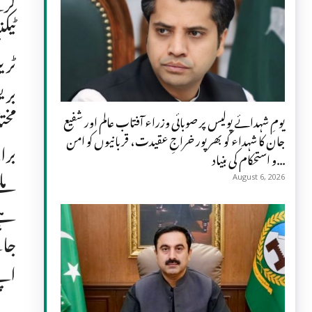
کرن
ٹیک
ٹری
بری
مخت
یومِ شہدائے پولیس پر صوبائی وزراء آفتاب عالم اور شفیع
جان کا شہداء کو بھرپور خراجِ عقیدت، قربانیوں کو امن
برا
و استحکام کی بنیاد...
ملے
August 6, 2026
ہے۔
جائ
اپن