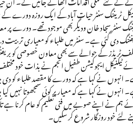
ے کے لئے عملی اقدامات اٹھائے جائیں گے۔ ان خیا
نیکل ٹریننگ سنٹر حیات آباد کے ایک روزہ دورے کے م
ننگ سنٹر سجاد خان ودیگر بھی موجود تھے۔ دورے پر 
فننگ دی گئی ہے۔ سنٹر میں طلباء کو معیاری تربیت دی
لف ٹریڈز کے حوالے سے بھی معاون خصوصی کو بریف
ئے ٹیکنیکل ایجوکیشن طفیل انجم نے بذات خود مختلف ٹر
۔ انہوں نے کہا ہے کہ دورے کا مقصد طلباء کو دی جان
 انہوں نے کہا ہے کہ معیار پر کوئی سمجھوتا نہیں کیا جا
ے ہم نے اپنے صوبے میں فنی تعلیم کو عام کرنا ہے تاکہ
ے لئے خود روزگار شروع کر سکیں۔