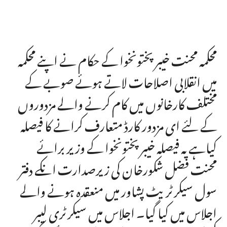
محکمہ محنت خیبر پختونخوا کے حکام نے اپنے محکمہ
میں انقلابی اصلاحات لاتے ہوئے صوبے کے
مختلف کارخانوں میں کام کرنے والے مزدوروں
کے لئے ای مزدور کارڈ متعارف کرانے کا فیصلہ
کیاہے یہ فیصلہ خیبر پختونخوا کے وزیر برائے
محنت فضل شکورخان کی زیرصدارت انکے دفتر
سول سیکرٹریٹ پشاور میں منعقدہ ہونے والے
اجلاس میں کیا گیا۔ اجلاس میں سیکرٹری لیبر