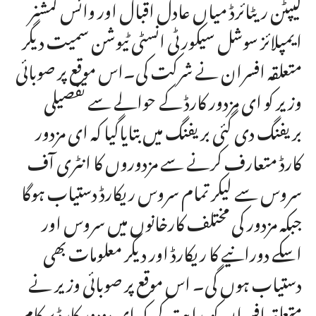
کیپٹن ریٹائرڈ میاں عادل اقبال اور وائس کمشنر
ایمپلائز سوشل سیکورٹی انسٹی ٹیوشن سمیت دیگر
متعلقہ افسران نے شرکت کی۔اس موقع پر صوبائی
وزیر کو ای مزدور کارڈ کے حوالے سے تفصیلی
بریفنگ دی گئی بریفنگ میں بتایاگیا کہ ای مزدور
کارڈ متعارف کرنے سے مزدوروں کا انٹری آف
سروس سے لیکر تمام سروس ریکارڈ دستیاب ہوگا
جبکہ مزدور کی مختلف کارخانوں میں سروس اور
اسکے دورانیے کا ریکارڈ اور دیگر معلومات بھی
دستیاب ہوں گی۔ اس موقع پر صوبائی وزیر نے
متعلقہ افسران کو ہدایت کی کہ ای مزدور کارڈ پر کام