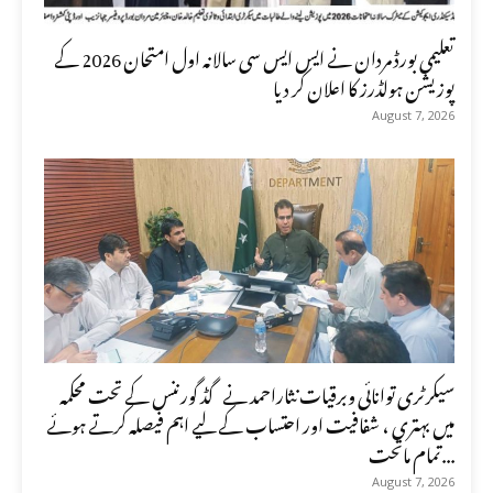
تعلیمی بورڈ مردان نے ایس ایس سی سالانہ اول امتحان 2026 کے
پوزیشن ہولڈرز کا اعلان کر دیا
August 7, 2026
سیکرٹری توانائی وبرقیات نثاراحمد نے گڈ گورننس کے تحت محکمہ
میں بہتری ، شفافیت اور احتساب کے لیے اہم فیصلہ کرتے ہوئے
تمام ماتحت...
August 7, 2026