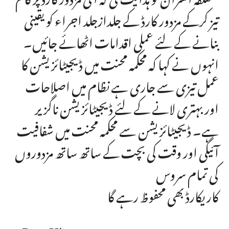
تیز کرکے مزدور کارڈ کے جلدازجلد اجراء کو یقینی
بنانے کے لئے عملی اقدامات اٹھائے جائیں۔
انہوں نے کہا کہ محکمہ محنت میں ڈیجیٹائزیشن کا
عمل تیزی سے جاری ہے نظام میں اصلاحات
اور بہتری لانے کے لئے ڈیجیٹائزیشن ناگزیر
ہے۔ ڈیجیٹائزیشن سے محکمہ محنت میں شفافیت
آئیگی اور وقت کی بچت کے ساتھ ساتھ مزدوروں
کی تمام سروس
کاریکارڈ بھی محفوظ رہے گا