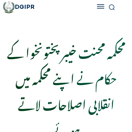
DGIPR
محکمہ محنت خیبر پختونخوا کے
حکام نے اپنے محکمہ میں
انقلابی اصلاحات لاتے
ہوئے