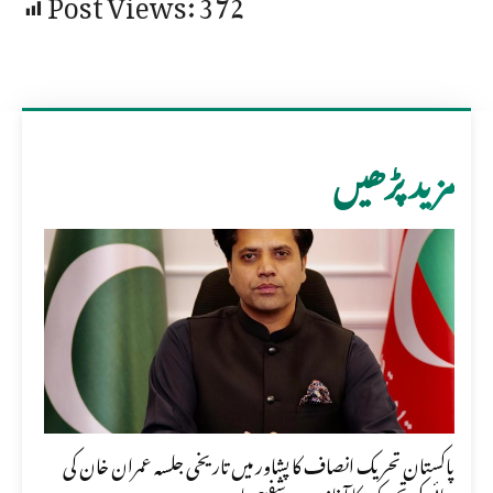
Post Views:
372
مزید پڑھیں
پاکستان تحریک انصاف کا پشاور میں تاریخی جلسہ عمران خان کی
رہائی کی تحریک کا آغاز ہے، شفیع جان