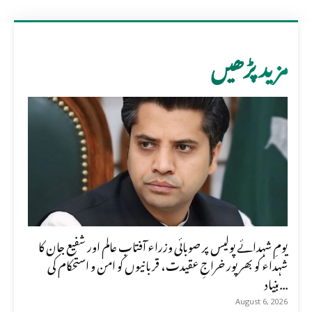
مزید پڑھیں
یومِ شہدائے پولیس پر صوبائی وزراء آفتاب عالم اور شفیع جان کا
شہداء کو بھرپور خراجِ عقیدت، قربانیوں کو امن و استحکام کی
بنیاد...
August 6, 2026