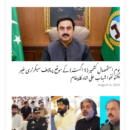
یومِ استحصالِ کشمیر (5 اگست) کے موقع پرچیف سیکرٹری خیبر
پختونخوا شہاب علی شاہ کا پیغام
August 6, 2026