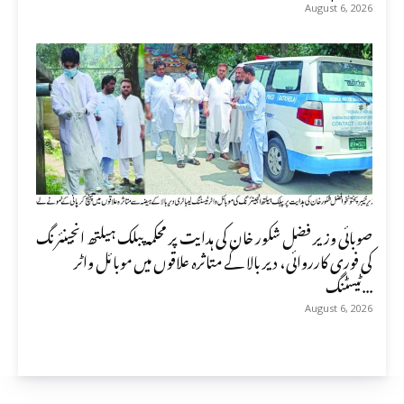
August 6, 2026
صوبائی وزیر فضل شکور خان کی ہدایت پر محکمہ پبلک ہیلتھ انجینئرنگ
کی فوری کارروائی، دیر بالا کے متاثرہ علاقوں میں موبائل واٹر
ٹیسٹنگ...
August 6, 2026