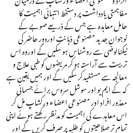
مفاہمتی یادداشت پر دستخط انتہائی اہمیت کا
حامل معاہدہ ہے جس کے ذریعے صوبے کے
نوجوان جد ید مصنوعی ذہانت اوردور حاضر کی
ٹیکنالوضی سے روشناس ہو سکیں گے اوروہ اس
تربیت سے آراستہ ہو کر مریضوں کو طبی علاج و
معالجہ سے مستفیدکر سکیں گے اور ہمیں یقین ہے
کہ کے ایم یو اور سوشل سروس برائے جسمانی
معذور افراد اور مصنوعی اعضاء ورکشاپ مل کر
اس معاہدے کی اہمیت کو مدنظر رکھتے ہوئے اپنی
تمام تر صلاحیتوں کو طلبہ پر صرف کریں گے اور