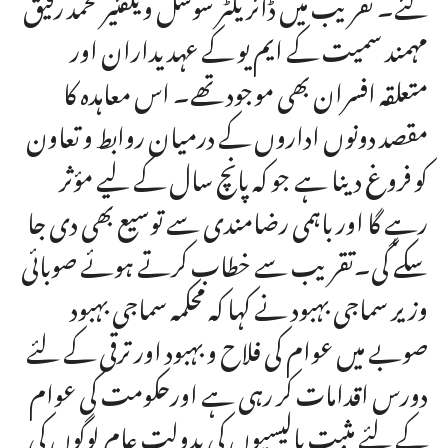
گئے۔ تقریب میں ڈائریکٹر سوشل ویلفئیر محمد رفیق
مہمند سمیت کے ایم یو کے عہدیداران اور
متعلقہ افسران بھی موجود تھے۔ اس معاہدہ کا
مقصد دونوں اداروں کے درمیان روابط و تعاون
کو فروغ دینا ہے جو کہ پانچ سال کے لیے مؤثر
رہے گا اور باہمی رضامندی سے توسیع بھی دی جا
سکے گی۔تقریب سے خطاب کرتے ہوئے صوبائی
وزیر سماجی بہبود نے کہا کہ محکمہ سماجی بہبود
صوبے میں عوام کی فلاح و بہبود اور ترقی کے لئے
دورس اقدامات کر رہی ہے اورحکومت کی عوام
کے لئے مثبت پالیسیوں کی بدولت عام لوگوں کی