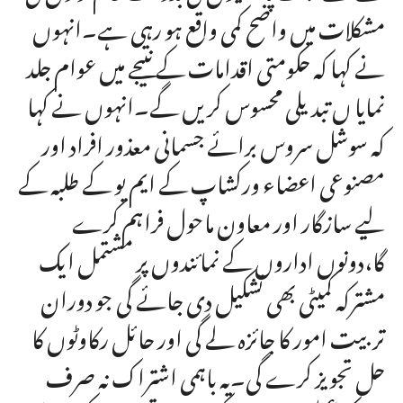
مشکلات میں واضح کمی واقع ہو رہی ہے۔انہوں
نے کہا کہ حکومتی اقدامات کے نتیجے میں عوام جلد
نمایا ں تبدیلی محسوس کریں گے۔انہوں نے کہا
کہ سوشل سروس برائے جسمانی معذور افراد اور
مصنوعی اعضاء ورکشاپ کے ایم یو کے طلبہ کے
لیے سازگار اور معاون ماحول فراہم کرے
گا،دونوں اداروں کے نمائندوں پر مشتمل ایک
مشترکہ کمیٹی بھی تشکیل دی جائے گی جو دوران
تربیت امور کا جائزہ لے گی اور حائل رکاوٹوں کا
حل تجویز کرے گی۔یہ باہمی اشتراک نہ صرف