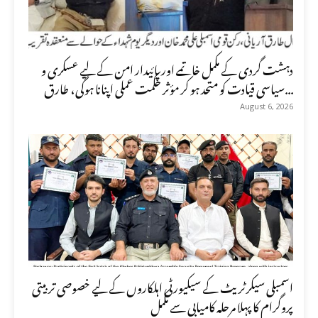
دہشت گردی کے مکمل خاتمے اور پائیدار امن کے لیے عسکری و
سیاسی قیادت کو متحد ہو کر مؤثر حکمت عملی اپنانا ہوگی، طارق...
August 6, 2026
اسمبلی سیکرٹریٹ کے سیکیورٹی اہلکاروں کے لیے خصوصی تربیتی
پروگرام کا پہلا مرحلہ کامیابی سے مکمل