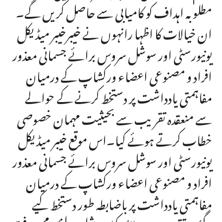
مطلوبہ اہداف کو کامیابی سے حاصل کریں گے۔
ان خیالات کا اظہا رانہوں نے خیبرخیبر میڈیکل
یونیورسٹی اور سوشل سروس برائے جسمانی معذور
افراد و مصنوعی اعضاء ورکشاپ کے درمیان
مفاہمتی یادداشت پر دستخط کرنے کے حوالے
سے منعقدہ تقریب سے بحیثیت مہمان خصوصی
خطاب کرتے ہوئے کیا۔اس موقع خیبر میڈیکل
یونیورسٹی اور سوشل سروس برائے جسمانی معذور
افراد و مصنوعی اعضاء ورکشاپ کے درمیان
مفاہمتی یادداشت پر باضابطہ طور دستخط کیے