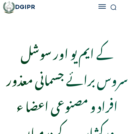
DGIPR
کے ایم یو اور سوشل
سروس برائے جسمانی معذور
افراد و مصنوعی اعضا ء
ورکشاپ کے درمیان