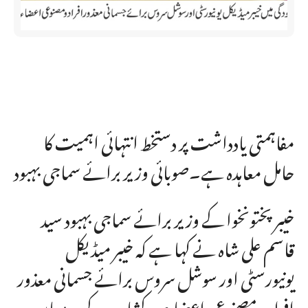
مفاہمتی یادداشت پر دستخط انتہائی اہمیت کا
حامل معاہدہ ہے۔صوبائی وزیر برائے سماجی بہبود
خیبر پختونخوا کے وزیر برائے سماجی بہبود سید
قاسم علی شاہ نے کہا ہے کہ خیبر میڈیکل
یونیورسٹی اور سوشل سروس برائے جسمانی معذور
افراد و مصنوعی اعضا ء ورکشاپ کے درمیان