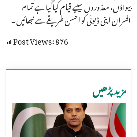
بیواؤں، معذوروں کیلیے قیام کیاگیا ہے تمام
افسران اپنی ڈیوٹی کو احسن طریقے سے نبھائیں۔
Post Views:
876
مزید پڑھیں