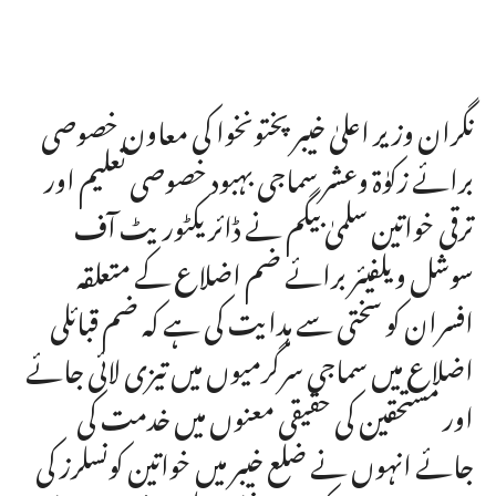
نگران وزیر اعلیٰ خیبر پختونخوا کی معاون خصوصی
برائے زکوٰۃ وعشر سماجی بہبود خصوصی تعلیم اور
ترقی خواتین سلمیٰ بیگم نے ڈائریکٹوریٹ آف
سوشل ویلفیئر برائے ضم اضلاع کے متعلقہ
افسران کو سختی سے ہدایت کی ہے کہ ضم قبائلی
اضلاع میں سماجی سرگرمیوں میں تیزی لائی جائے
اور مستحقین کی حقیقی معنوں میں خدمت کی
جائے انہوں نے ضلع خیبر میں خواتین کونسلرز کی