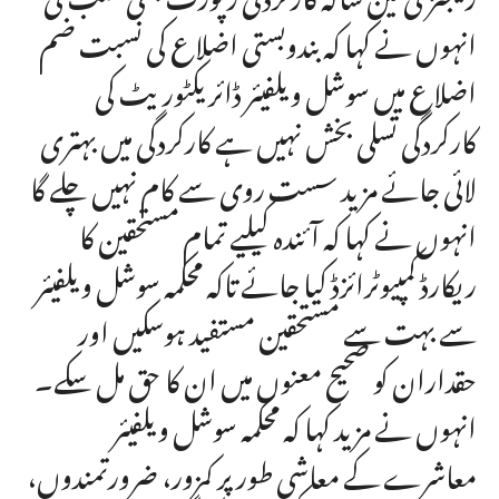
انہوں نے کہا کہ بندوبستی اضلاع کی نسبت ضم
اضلاع میں سوشل ویلفیئر ڈائریکٹوریٹ کی
کارکردگی تسلی بخش نہیں ہے کارکردگی میں بہتری
لائی جائے مزید سست روی سے کام نہیں چلے گا
انہوں نے کہا کہ آئندہ کیلیے تمام مستحقین کا
ریکارڈ کمپیوٹرائزڈ کیا جائے تاکہ محکمہ سوشل ویلفیئر
سے بہت سے مستحقین مستفید ہوسکیں اور
حقداران کو صحیح معنوں میں ان کا حق مل سکے۔
انہوں نے مزید کہا کہ محکمہ سوشل ویلفیئر
معاشرے کے معاشی طور پر کمزور، ضرورتمندوں،