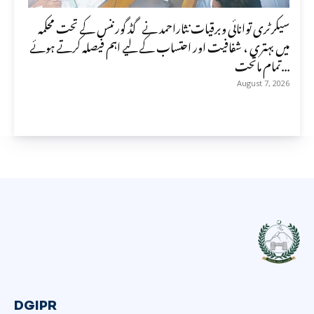
سیکرٹری توانائی وبرقیات نثاراحمد نے گڈ گورننس کے تحت محکمہ
میں بہتری ، شفافیت اور احتساب کے لیے اہم فیصلہ کرتے ہوئے
تمام ماتحت...
August 7, 2026
DGIPR