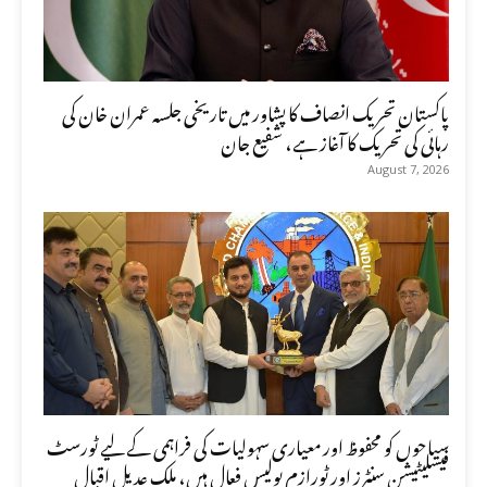
پاکستان تحریک انصاف کا پشاور میں تاریخی جلسہ عمران خان کی
رہائی کی تحریک کا آغاز ہے، شفیع جان
August 7, 2026
سیاحوں کو محفوظ اور معیاری سہولیات کی فراہمی کے لیے ٹورسٹ
فیسلیٹیشن سنٹرز اور ٹورازم پولیس فعال ہیں، ملک عدیل اقبال