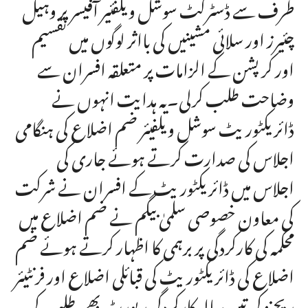
طرف سے ڈسٹرکٹ سوشل ویلفئیر آفیسر پر وہیل
چئیرز اور سلائی مشینیں کی بااثر لوگوں میں تقسیم
اور کرپشن کے الزامات پر متعلقہ افسران سے
وضاحت طلب کرلی۔یہ ہدایت انہوں نے
ڈائریکٹوریٹ سوشل ویلفیئر ضم اضلاع کی ہنگامی
اجلاس کی صدارت کرتے ہوئے جاری کی
اجلاس میں ڈائریکٹوریٹ کے افسران نے شرکت
کی معاون خصوصی سلمیٰ بیگم نے ضم اضلاع میں
محکمہ کی کارکردگی پر برہمی کا اظہار کرتے ہوئے ضم
اضلاع کی ڈائریکٹوریٹ کی قبائلی اضلاع اور فرنٹیئر
ریجنز کی تین سالہ کارکردگی رپورٹ بھی طلب کی