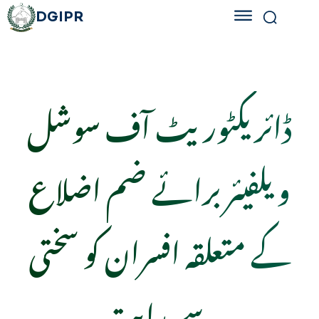
DGIPR
ڈائریکٹوریٹ آف سوشل
ویلفیئر برائے ضم اضلاع
کے متعلقہ افسران کو سختی
سے ہدایت