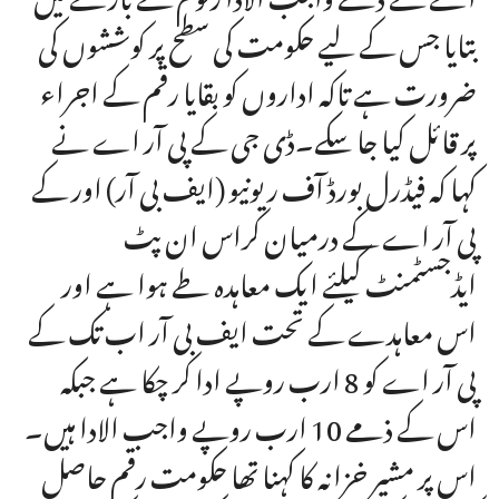
بتایا جس کے لیے حکومت کی سطح پر کوششوں کی
ضرورت ہے تاکہ اداروں کو بقایا رقم کے اجراء
پر قائل کیا جا سکے۔ڈی جی کے پی آر اے نے
کہا کہ فیڈرل بورڈ آف ریونیو (ایف بی آر) اور کے
پی آر اے کے درمیان کراس ان پٹ
ایڈجسٹمنٹ کیلئے ایک معاہدہ طے ہوا ہے اور
اس معاہدے کے تحت ایف بی آر اب تک کے
پی آر اے کو 8 ارب روپے ادا کر چکا ہے جبکہ
اس کے ذمے 10 ارب روپے واجب الادا ہیں۔
اس پر مشیر خزانہ کا کہنا تھا حکومت رقم حاصل