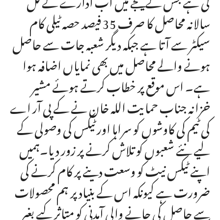
سالانہ محاصل کا صرف 35 فیصد حصہ ٹیلی کام
سیکٹر سے آتا ہے جبکہ دیگر شعبہ جات سے حاصل
ہونے والے محاصل میں بھی نمایاں اضافہ ہوا
ہے۔ اس موقع پر خطاب کرتے ہوئے مشیر
خزانہ جناب حمایت اللہ خان نے کے پی آر اے
کی ٹیم کی کاوشوں کو سراہا اور ٹیکس کی وصولی کے
لیے نئے شعبوں کو تلاش کرنے پر زور دیا۔ہمیں
اپنے ٹیکس نیٹ کو وسعت دینے پر کام کرنے کی
ضرورت ہے کیونکہ اس کے بنیاد پر ہم محصولات
سے حاصل کی جانے والی آمدنی کو متاثر کیے بغیر