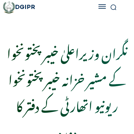
DGIPR
نگران وزیراعلیٰ خیبرپختونخوا
کے مشیر خزانہ خیبرپختونخوا
ریونیو اتھارٹی کے دفتر کا
دورہ