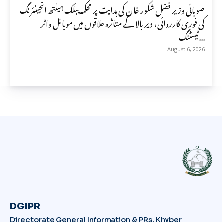
صوبائی وزیر فضل شکور خان کی ہدایت پر محکمہ پبلک ہیلتھ انجینئرنگ
کی فوری کارروائی، دیر بالا کے متاثرہ علاقوں میں موبائل واٹر
ٹیسٹنگ...
August 6, 2026
DGIPR
Directorate General Information & PRs, Khyber