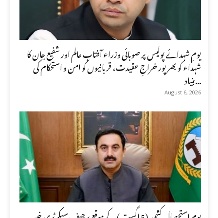
یومِ شہدائے پولیس پر صوبائی وزراء آفتاب عالم اور شفیع جان کا
شہداء کو بھرپور خراجِ عقیدت، قربانیوں کو امن و استحکام کی
بنیاد...
August 6, 2026
یومِ استحصالِ کشمیر (5 اگست) کے موقع پرچیف سیکرٹری خیبر