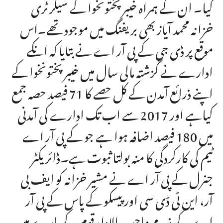
کیا۔ ان کے ہمراہ خیبرپختونخوا کے سیکرٹری
خزانہ محمد آیاز بھی بریفنگ میں موجود تھے۔اس
موقع پر ڈی جی کے پی آر اے نے بتایا کہ انکے
ادارے نے گزشتہ مالی سال میں خیبرپختونخوا کے
اپنے ذرائع آمدن کے کل حصے کا 71 فیصد حصہ جمع
کیاہے اور 2017 سے اب تک ادارے کی آمدنی
میں 180 فیصد اضافہ ہوا ہے جو کے پی آر اے
ٹیم کی کارکردگی کا منہ بولتا ثبوت ہے۔ڈائریکٹر
جنرل کے پی آر اے نے مشیر خزانہ کو ایف بی
آر، این ٹی ڈی سی اور پیسکو کے پاس کے پی آر
اے کے ذمے واجب الادا رقوم کے بارے میں