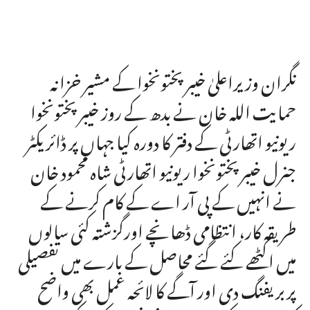
نگران وزیراعلیٰ خیبرپختونخوا کے مشیر خزانہ
حمایت اللہ خان نے بدھ کے روز خیبرپختونخوا
ریونیو اتھارٹی کے دفتر کا دورہ کیا جہاں پر ڈائریکٹر
جنرل خیبر پختونخوا ریونیو اتھارٹی شاہ محمود خان
نے انہیں کے پی آر اے کے کام کرنے کے
طریقہ کار، انتظامی ڈھانچے اورگزشتہ کئی سالوں
میں اکٹھے کئے گئے محاصل کے بارے میں تفصیلی
پربریفنگ دی اور آگے کا لائحہ عمل بھی واضح