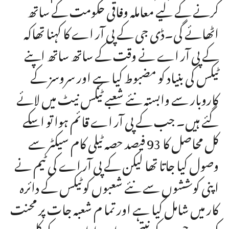
کرنے کے لیے معاملہ وفاقی حکومت کے ساتھ
اٹھائے گی۔ڈی جی کے پی آر اے کا کہنا تھاکہ
کے پی آر اے نے وقت کے ساتھ ساتھ اپنے
ٹیکس کی بنیاد کو مضبوط کیا ہے اور سروسز کے
کاروبار سے وابستہ نئے شعبے ٹیکس نیٹ میں لائے
گئے ہیں۔ جب کے پی آر اے قائم ہوا تو اسکے
کل محاصل کا 93 فیصد حصہ ٹیلی کام سیکٹر سے
وصول کیا جاتا تھا لیکن کے پی آر اے کی ٹیم نے
اپنی کوششوں سے نئے شعبوں کوٹیکس کے دائرہ
کار میں شامل کیا ہے اور تما م شعبہ جات پر محنت
کی ہے جس کے نیتجے میں اب ادارے کے کل