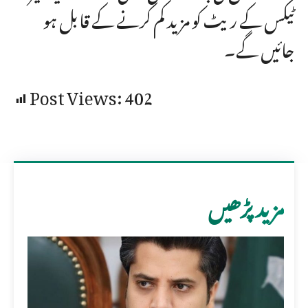
ٹیکس کے ریٹ کو مزید کم کرنے کے قابل ہو
جائیں گے۔
Post Views:
402
مزید پڑھیں