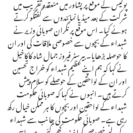
پولیس کے موقع پر پشاور میں منعقدہ تقریب میں
شرکت کے بعد میڈیا نمائندوں سے گفتگو کرتے
ہوئے کیا۔ اس موقع پر نگران صوبائی وزیر نے
شہداء کے بچوں سے خصوصی ملاقات کی اور ان
کا حوصلہ بڑھایا۔ بیرسٹر فیروز جمال شاہ کاکاخیل
نے کہا کہ ہم اپنے عظیم شہداء کو خراج تحسین
اور ان کے لواحقین کے حوصلے کو سلام پیش
کرتے ہیں۔ انہوں نے کہا کہ صوبائی حکومت
شہداء کے لواحقین اور بچوں کا ہر ممکن خیال رکھ
رہی ہے۔ صوبائی حکومت کی جانب سے شہداء
کے لیے خصوصی گرانٹ رکھی گئی ہے۔ اسی