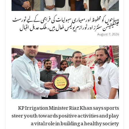
سیاحوں کو محفوظ اور معیاری سہولیات کی فراہمی کے لیے ٹورسٹ
فیسلیٹیشن سنٹرز اور ٹورازم پولیس فعال ہیں، ملک عدیل اقبال
August 7, 2026
KP Irrigation Minister Riaz Khan says sports
steer youth towards positive activities and play
a vital role in building a healthy society