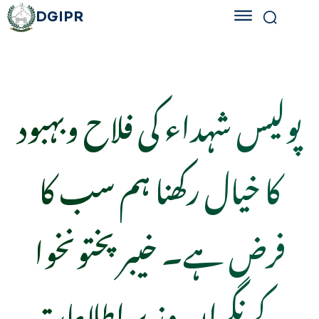
DGIPR
پولیس شہداء کی فلاح وبہبود
کا خیال رکھنا ہم سب کا
فرض ہے۔ خیبرپختونخوا
کے نگران وزیر اطلاعات