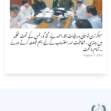
سیکرٹری توانائی وبرقیات نثاراحمد نے گڈ گورننس کے تحت محکمہ
میں بہتری ، شفافیت اور احتساب کے لیے اہم فیصلہ کرتے ہوئے
تمام ماتحت...
August 7, 2026