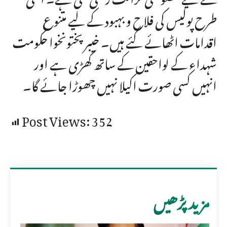
طرح پولیس کی فلاح و بہبود کے لیے متنوع
اقدامات اٹھائے گئے ہیں۔ خیبر پختونخوا حکومت
شہداء کے لواحقین کے ساتھ کھڑی ہے اور
انہیں کسی صورت اکیلا نہیں چھوڑا جائے گا۔
Post Views:
352
مزید پڑھیں