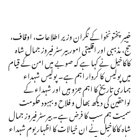
خیبرپختونخوا کے نگران وزیر اطلاعات، اوقاف،
حج، مذہبی اور اقلیتی امور بیرسٹر فیروز جمال شاہ
کاکاخیل نے کہا ہے کہ صوبے میں امن کے قیام
میں پولیس کا کردار اہم ہے۔ پولیس شہداء
ہماری تاریخ کا اہم جزو ہیں اور شہداء کے
لواحقین کی دیکھ بھال و فلاح و بہبود حکومت
سمیت ہم سب کا فرض ہے۔ بیرسٹر فیروز جمال
شاہ کاکاخیل نے ان خیالات کا اظہار یوم شہداء