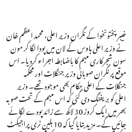
خیبر پختونخوا کے نگران وزیر اعلی، محمد اعظم خان
نے وزیر اعلی ہاوس کے لان میں پودا لگا کر مون
سون شجرکاری مہم کا باضابطہ اجراء کردیا۔ اس
موقع پر نگران صوبائی وزیر جنگلات اور محکمہ
جنگلات کے اعلی حکام بھی موجود تھے۔ وزیر
اعلی کو بریفنگ دی گئی کہ اس مہم کے تحت صوبہ
بھر میں ایک کروڑ 30 لاکھ سے زائد پودے لگائے
جائیں گے۔ مزید بتایا گیا کہ 10 بلین ٹری پراجیکٹ