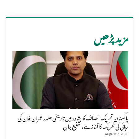
مزید پڑھیں
پاکستان تحریک انصاف کا پشاور میں تاریخی جلسہ عمران خان کی
رہائی کی تحریک کا آغاز ہے، شفیع جان
August 7, 2026