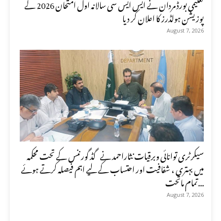
تعلیمی بورڈ مردان نے ایس ایس سی سالانہ اول امتحان 2026 کے
پوزیشن ہولڈرز کا اعلان کر دیا
August 7, 2026
سیکرٹری توانائی وبرقیات نثاراحمد نے گڈ گورننس کے تحت محکمہ
میں بہتری ، شفافیت اور احتساب کے لیے اہم فیصلہ کرتے ہوئے
تمام ماتحت...
August 7, 2026