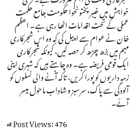
خواہش میں خیبر پختونخوا حکومت جامع حکمت
عملی کے تحت اقدامات اٹھا رہی ہے۔ اعظم
خان نے عوام سے اپیل کی کہ وہ اس شجرکاری
مہم میں بڑھ چڑھ کر حصہ لیں، کیونکہ شجرکاری
ایک قومی فریضہ ہے۔ وہ چاہتے ہیں کہ شہری اپنی
زمہ داریوں کو پورا کریں، تاکہ آنے والی نسلوں کو
آلودگی سے پاک، سرسبز و شاداب ماحول میسر
آئے۔
Post Views:
476