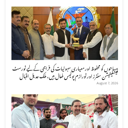
سیاحوں کو محفوظ اور معیاری سہولیات کی فراہمی کے لیے ٹورسٹ
فیسلیٹیشن سنٹرز اور ٹورازم پولیس فعال ہیں، ملک عدیل اقبال
August 7, 2026