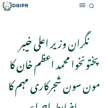
DGIPR
نگران وزیر اعلی خیبر
پختونخوا محمد اعظم خان کا
مون سون شجرکاری مہم کا
باضابطہ اجراء