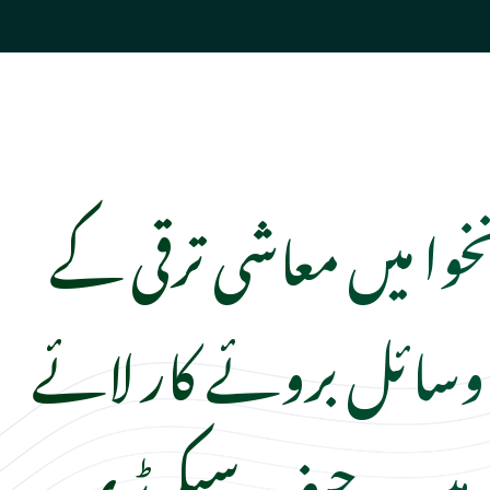
نخوا میں معاشی ترقی کے
 وسائل بروئے کار لائے
 ہیں۔ چیف سیکرٹری