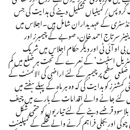
نگ گروپس/ کمیٹیاں تشکیل دینے کی ہدایت کی جس
 انڈسٹری کے عہدیداران شامل ہیں۔اجلاس میں
ینیٹر سرتاج احمد خان، صوبے کے چیمبرز اور
بی او آئی ٹی اور دیگر حکام اجلاس میں شریک
ریل اسٹیٹ’ کے نعرے کے تحت ہر ضلع میں کم
ضلعی سطح پر چیمبر کے لئے اراضی کی الاٹمنٹ کے
رز کو ہدایت کی کہ وہ ہر ماہ کے پہلے ہفتے میں
میں کئے جانے والے اقدامات کے بارے میں چیف
بلا سود قرضے دینے کے لئے تیاریوں کو حتمی شکل
ی اور بجلی فراہم کرنے والے محکمے کے کمپلینٹ