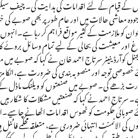
 کے قیام کے لئے اقدامات کی ہدایت کی۔ چیف سیکرٹری
ودہ معاشی حالات میں اور عام طور پر بھی صوبے کی خوشحا
وان کو ملازمت کے کثیر مواقع فراہم کر رہا ہے۔انہو
غ اور معیشت کی بحالی کے لیے تمام وسائل بروئے کا
نل کوآرڈینیٹر سرتاج احمد خان نے کہا کہ صوبے میں
 خصوصی توجہ اور منصوبہ بندی کی ضرورت ہے،انکا مزید ک
رت بڑھے گی۔ صوبے میں صنعتوں کو ویلنگ ماڈل کے 
 سرتاج احمد نے کہا کہ صنعتیں مشکلات کا شکار ہیں،
ئے صوبائی حکومت کو ٹھوس اقدامات اٹھانے چاہیے۔اسی 
ٹوں کی الاٹمنٹ انتہائی ضروری ہے، متعلقہ محکمے فا
وباری طبقے کے بڑے مسائل کے حل کے لیے ورکنگ گ