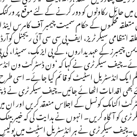
ی میں حائل رکاوٹوں کو دور کرنے کے لئے موقع پر ورک
 متعلقہ محکموں کے حکام سمیت چیمبر آف کامرس اینڈ
لقہ انتظامی سیکرٹریز، ایف پی سی سی آئی ریجنل کوآرڈ
من چیمبرز کے عہدیداروں، کے پی ایز مک، سمیڈا، کی پی 
ے۔چیف سیکرٹری نے کہا کہ ‘ون ڈسٹرکٹ ون انڈسٹ
کم ایک انڈسٹریل اسٹیٹ کو قائم کیا جائے۔ اسی طرح 
 بھی اقدامات اٹھائے جائیں۔چیف سیکرٹری نے ڈپٹی کمشن
رکٹ اکنامک کونسل کے اجلاس منعقد کریں اور ان 
رٹری کو آگاہ کریں۔ انہوں نے ہدایت کی کہ خیبر بینک 
۔چیف سیکرٹری نے ہر انڈسٹریل اسٹیٹ میں پولیس چوک