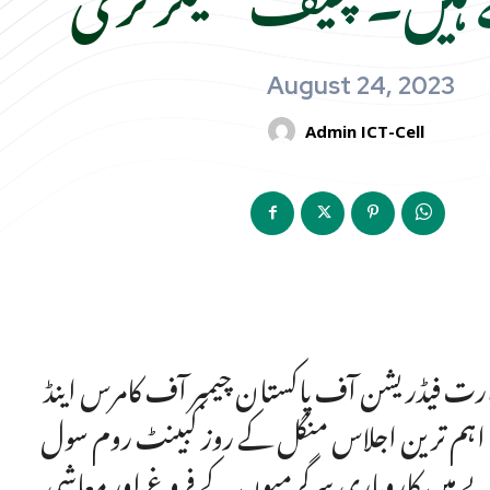
August 24, 2023
Admin ICT-Cell
دارت فیڈریشن آف پاکستان چیمبر آف کامرس اینڈ
ھ اہم ترین اجلاس منگل کے روز کبینٹ روم سول
ے میں کاروباری سرگرمیوں کے فروغ اور معاشی