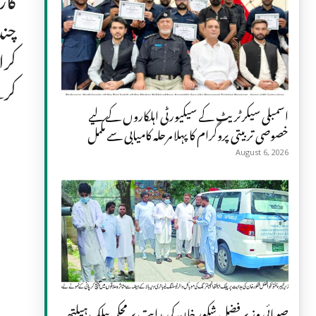
چند
کرا
کرن
اسمبلی سیکرٹریٹ کے سیکیورٹی اہلکاروں کے لیے
خصوصی تربیتی پروگرام کا پہلا مرحلہ کامیابی سے مکمل
August 6, 2026
صوبائی وزیر فضل شکور خان کی ہدایت پر محکمہ پبلک ہیلتھ