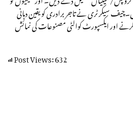
۔چیف سیکرٹری نے تاجر برادری کو یقین دہانی
کرنے اور ایکسپورٹ کوالٹی مصنوعات کی نمائش
Post Views:
632