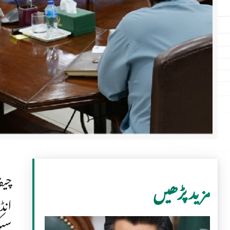
چیف
مزید پڑھیں
انڈ
سیک