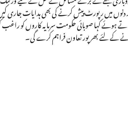
 دنوں میں رپورٹ پیش کرنے کی بھی ہدایات جاری کیں
تے ہوئے کہا صوبائی حکومت سرمایہ کاروں کو راغب 
ے کے لئے بھر پور تعاون فراہم کرے گی۔