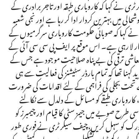
 نے کہا کہ کاروباری طبقہ اور تاجر برادری کے
لی میں بہترین کردار ادا کر رہا ہے اور نجی شعبہ
ں نے کہا کہ صوبائی حکومت کاروباری سرگرمیوں کے
ر لا رہی ہے۔ اس موقع پر ایف پی سی سی آئی کے
 معاشی ترقی کی بے پناہ صلاحیت موجود ہے جس کے
ہنا تھا کہ تمام بارڈر سٹیشنز کی فعالیت سے ہی
تحت بجلی کی فراہمی کے لئے اقدامات کی ضرورت
 کاروباری طبقے کو مسائل کے دلدل سے نکالنے
طرح صوبے میں جیمز سٹی کا قیام اور چیمبرز کو
ئنل ورک کو سہل کریں،چیف سیکرٹری نے فوری طور
روپس/کمیٹیاں تشکیل دے دیں۔ اور کمیٹیوں کو