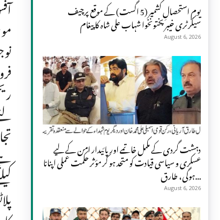
آفس
یومِ استحصالِ کشمیر (5 اگست) کے موقع پرچیف
سیکرٹری خیبر پختونخوا شہاب علی شاہ کا پیغام
موج
August 6, 2026
نوج
فرو
ریج
لئے
تجا
دہشت گردی کے مکمل خاتمے اور پائیدار امن کے لیے
ہے۔
عسکری و سیاسی قیادت کو متحد ہو کر مؤثر حکمت عملی اپنانا
کیل
ہوگی، طارق...
پلا
August 6, 2026
کار