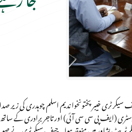
 سیکرٹری خیبرپختونخوا ندیم اسلم چوہدری کی زیر ص
سٹری (ایف پی سی سی آئی) اور تاجر برادری کے سات
رٹریٹ پشاور میں منعقد ہوا۔ چیف سیکرٹری نے صوب