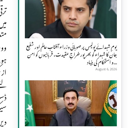
ترق
میں
متع
ووی
یومِ شہدائے پولیس پر صوبائی وزراء آفتاب عالم اور شفیع
جان کا شہداء کو بھرپور خراجِ عقیدت، قربانیوں کو امن
ہوئ
و استحکام کی بنیاد...
از 
August 6, 2026
لئے
ڈسٹ
سیک
دیں