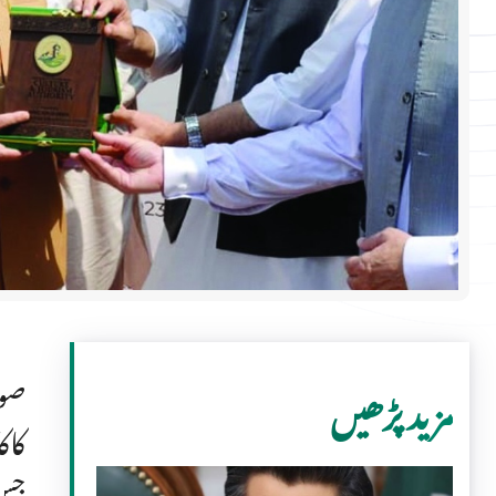
صوب
مزید پڑھیں
کاک
جس 