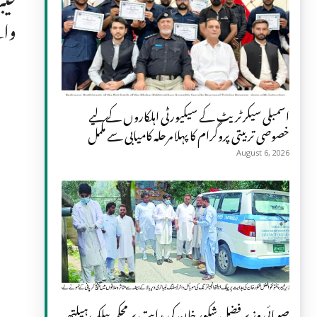
وال
اسمبلی سیکرٹریٹ کے سیکیورٹی اہلکاروں کے لیے
خصوصی تربیتی پروگرام کا پہلا مرحلہ کامیابی سے مکمل
August 6, 2026
صوبائی وزیر فضل شکور خان کی ہدایت پر محکمہ پبلک ہیلتھ