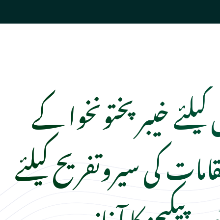
کیلئے خیبرپختونخوا کے
امات کی سیروتفریح کیلئے
وور پیکیجز کا آغاز