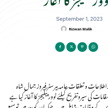
September 1, 2023
Rizwan Malik
طلاعات و تعلقات عامہ بیرسٹر فیروز جمال شاہ
ات کی سیروتفریح کیلئے ٹوور پیکیجز کا آغاز کیا ہے
مہ کے مقامات شامل ہیں۔جبکہ ان کو بعد میں توسیع