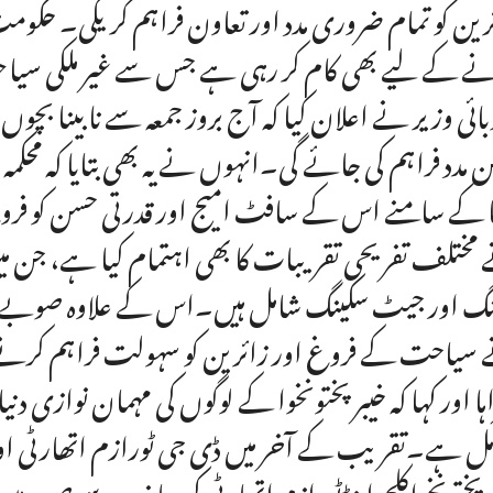
رین کو تمام ضروری مدد اور تعاون فراہم کریگی۔ حکوم
نے کے لیے بھی کام کر رہی ہے جس سے غیر ملکی سیاح
ائی وزیر نے اعلان کیا کہ آج بروز جمعہ سے نابینا بچوں ک
ن مدد فراہم کی جائے گی۔انہوں نے یہ بھی بتایا کہ محک
ا کے سامنے اس کے سافٹ امیج اور قدرتی حسن کو فروغ
مختلف تفریحی تقریبات کا بھی اہتمام کیا ہے، جن میں 
نگ اور جیٹ سکینگ شامل ہیں۔اس کے علاوہ صوبے ک
سیاحت کے فروغ اور زائرین کو سہولت فراہم کرنے ک
ہا اور کہا کہ خیبر پختونخوا کے لوگوں کی مہمان نوازی د
ل ہے۔تقریب کے آخر میں ڈی جی ٹورازم اتھارٹی اور
رپختونخواکلچراینڈٹورازم اتھارٹی کی جانب سے صوبہ 