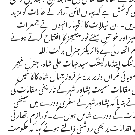
ری کوشش ہے کہ یہاں لائن آرڈر کے حالات کو مزید
 کریں۔ ان خیالات کا اظہار انہوں نے جمعرات
یز اور خواتین کیلئے ٹورپیکیجز کا افتتاح کرتے ہوئے
م اتھارٹی کے ڈائریکٹر جنرل برکت اللہ
اننگ اینڈ مارکیٹنگ سیدحیات علی شاہ، جنرل منیجر
ائی نگراں وزیر بریسٹر فروز جمال شاہ کاکا خیل
تی مقامات سمیت پشاور شہر کے تاریخی مقامات کی
ے بتایا کہ پشاورشہر کے سفری دورے میں سیٹھی
مقامات کے دورے شامل ہوں گے۔ٹورازم اتھارٹی
قدامات پر بھی روشنی ڈالتے ہوئے کہا کہ حکومت