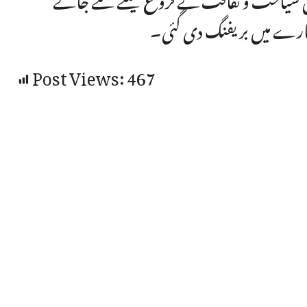
ارے میں بریفنگ دی گئی۔
Post Views:
467