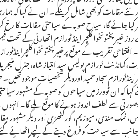
ر نئے مقامات کو بھی شامل کرینگے۔ ان نے کہا کہ ہما
ر کیا جائے گا، سیاح صوبہ کے سیاحتی مقامات کا رخ
روز خیبرپختونخوا کلچر اینڈ ٹورازم اتھارٹی کے تحت فیمل
۔ افتتاحی تقریب کے موقع پرخیبرپختونخوا کلچراینڈٹوراز
ت،کمانڈنٹ ٹورازم پولیس سید امتیاز شاہ،جنرل منیجر پل
راینڈٹورازم سجاد حمید اوردیگر شخصیات موجود تھیں۔ صوب
کہا کہ ان ٹوورز میں سیاحوں کو صوبہ کے مشہور سیاح
صورتی سے لطف اندوز ہونے کا موقع ملے گا۔ انہوں ن
س، نمک منڈی، میوزیم، گورگٹھڑی اور دیگر مشہور 
جانب سے سیاحت کو فروغ دینے کے لیے اٹھائے گئے ا