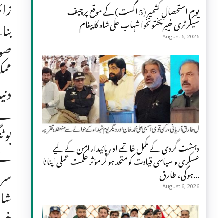
زائ
یومِ استحصالِ کشمیر (5 اگست) کے موقع پرچیف
سیکرٹری خیبر پختونخوا شہاب علی شاہ کا پیغام
بنا
August 6, 2026
صوب
ممک
دنی
نے 
بوٹ
دہشت گردی کے مکمل خاتمے اور پائیدار امن کے لیے
نے 
عسکری و سیاسی قیادت کو متحد ہو کر مؤثر حکمت عملی اپنانا
سرا
ہوگی، طارق...
شام
August 6, 2026
خیب