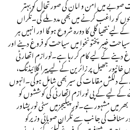
ت صوبے میں امن و امان کی صورتحال کو بہتر
وں کو راغب کرنے میں بھی مدد ملے گی۔نگراں
ے لیے نتھیا گلی کا دورہ شروع ہو گا اور انہیں ہر
مہ سیاحت خیبرپختونخوا میں سیاحت کو فروغ دینے اور
 دینے کے لیے کام کر رہا ہے۔ٹورازم اتھارٹی
خانپور جھیل پر زائرین کے لیے پیرا گلائیڈنگ،
ے دلکش مقامات کی سیر بھی شامل ہوگی۔انہوں
ے لیے کے پی ٹورازم اتھارٹی کی کوششوں کو
نیا بھر میں مشہور ہے۔ٹورپیکیجزمیں سٹی ٹورپشاور
 سٹاف کی جانب سے نگران صوبائی وزیرکو
میں سیاحت و ثقافت کے فروغ کیلئے کئے جانے