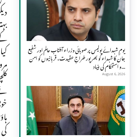
دیک
بہت
کے 
کیا
یومِ شہدائے پولیس پر صوبائی وزراء آفتاب عالم اور شفیع
جان کا شہداء کو بھرپور خراجِ عقیدت، قربانیوں کو امن
مرو
و استحکام کی بنیاد...
کلچ
August 6, 2026
نے 
خوب
ہاؤ
کی 