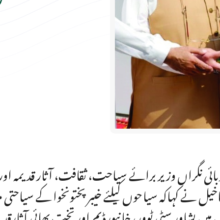
ائی نگراں وزیر برائے سیاحت، ثقافت، آثار قدیمہ اورا
اخیل نے کہاکہ سیاحوں کیلئے خیبرپختونخوا کے سیاحتی مقام
میں پشاور سٹی ٹوور، خانپورڈیم اور تخت بھائی آثارقدی