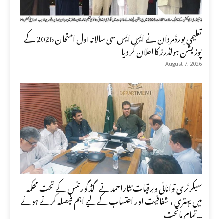
تعلیمی بورڈ مردان نے ایس ایس سی سالانہ اول امتحان 2026 کے
پوزیشن ہولڈرز کا اعلان کر دیا
August 7, 2026
سیکرٹری توانائی وبرقیات نثاراحمد نے گڈ گورننس کے تحت محکمہ
میں بہتری ، شفافیت اور احتساب کے لیے اہم فیصلہ کرتے ہوئے
تمام ماتحت...