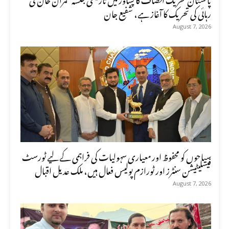
رہائی کی تحریک کا آغاز ہے، شفیع جان
August 7, 2026
سیاحوں کو محفوظ اور معیاری سہولیات کی فراہمی کے لیے ٹورسٹ
فیسلیٹیشن سنٹرز اور ٹورازم پولیس فعال ہیں، ملک عدیل اقبال
August 7, 2026