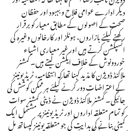
دیگر ادارے عوامی فلاح و بہبود اور حفظان
صحت کے اصولوں کے مطابق معیار کو برقرار
رکھنے کیلئے بازاروں، ہوٹلز اور کارخانوں وغیرہ کی
انسپکشن کرتے ہیں اور غیر معیاری اشیاء
خوردونوش کے خلاف ایکشن لیتے ہیں۔ کمشنر
ملاکنڈ ڈویژن کا مذید کہنا تھا کہ انتظامیہ، ٹریڈ یونینز
کے اعتراضات دور کرنے کیلئے ہر ممکن کوشش کی
جائیگی۔ کمشنر ملاکنڈ ڈویژن نے ڈپٹی کمشنر سوات
کو تمام متعلقہ اداروں اور ٹریڈ یونینز پر مشتمل ایک
کمیٹی بنانے کی ہدایت کی جو متعلقہ یونینز کیساتھ مل