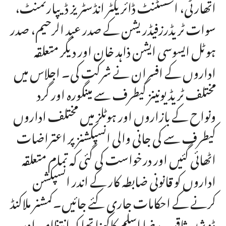
اتھارٹی، اسسٹنٹ ڈائریکٹر انڈسٹریز ڈیپارٹمنٹ،
سوات ٹریڈرزفیڈریشن کے صدر عبد الرحیم، صدر
ہوٹل ایسوسی ایشن ذاہد خان اور دیگر متعلقہ
اداروں کے افسران نے شرکت کی۔ اجلاس میں
مختلف ٹریڈ یونینز کیطرف سے مینگورہ اور گرد
ونواح کے بازاروں اور ہوٹلز میں مختلف اداروں
کیطرف سے کی جانی والی انسپکشنز پر اعتراضات
اٹھائی گئیں اور درخواست کی گئی کہ تمام متعلقہ
اداروں کو قانونی ضابطہ کار کے اندر انسپکشن
کرنے کے احکامات جاری کئے جائیں۔کمشنر ملاکنڈ
ڈویژن ثاقب رضا اسلم کاکہنا تھا کہ انتظامیہ اور