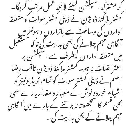
کر مشترکہ انسپکشن کیلئے لائحہ عمل مرتب کر یگا۔
کمشنر ملاکنڈ ڈویژن نے ڈپٹی کمشنر سوات کو متعلقہ
اداروں کی وساطت سے بازاروں و ہوٹلز میں
آگاہی مہم چلانے کی بھی ہدایت کی تاکہ مستقبل
میں متعلقہ اداروں کیطرف سے انسپکشن پر
اعتراضات نہ ہو۔ کمشنر ملاکنڈ ڈویژن ثاقب رضا
اسلم نے ڈپٹی کمشنر سوات کو تمام ٹریڈ یونینز کو
اشیاء خوردو نوش کے معیار و مقدار بارے کسی
بھی قسم کا سمجھوتہ نہ برتنے کے بارے میں آگاہی
مہم چلانے کے بھی ہدایت کی۔