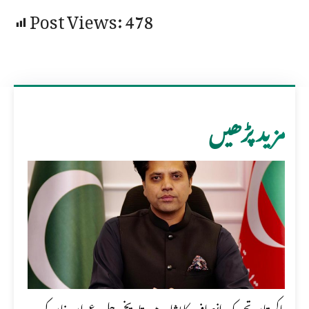
Post Views:
478
مزید پڑھیں
پاکستان تحریک انصاف کا پشاور میں تاریخی جلسہ عمران خان کی