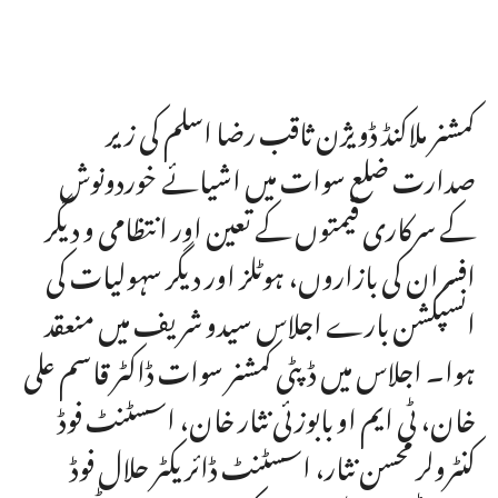
کمشنر ملاکنڈ ڈویژن ثاقب رضا اسلم کی زیر
صدارت ضلع سوات میں اشیائے خوردونوش
کے سرکاری قیمتوں کے تعین اور انتظامی و دیگر
افسران کی بازاروں، ہوٹلز اور دیگر سہولیات کی
انسپکشن بارے اجلاس سیدو شریف میں منعقد
ہوا۔ اجلاس میں ڈپٹی کمشنر سوات ڈاکٹر قاسم علی
خان، ٹی ایم او بابوزئی نثار خان، اسسٹنٹ فوڈ
کنٹرولر محسن نثار، اسسٹنٹ ڈائریکٹر حلال فوڈ