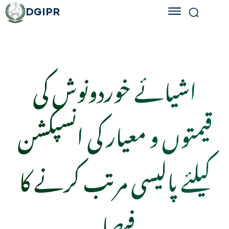
DGIPR
اشیائے خوردونوش کی
قیمتوں و معیار کی انسپکشن
کیلئے پالیسی مرتب کرنے کا
فیصلہ