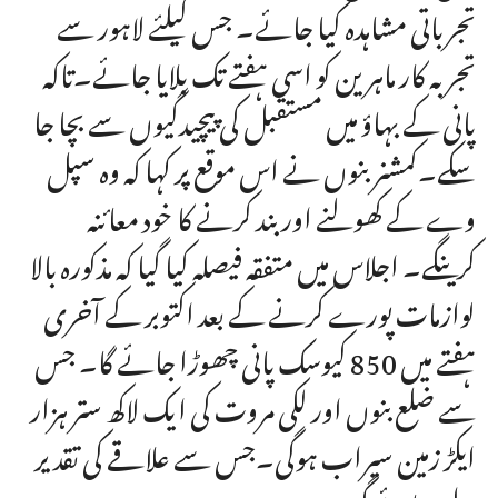
تجرباتی مشاہدہ کیا جائے۔ جس کیلئے لاہور سے
تجربہ کار ماہرین کو اسی ہفتے تک بلایا جائے۔تاکہ
پانی کے بہاؤ میں مستقبل کی پیچیدگیوں سے بچا جا
سکے۔کمشنر بنوں نے اس موقع پر کہا کہ وہ سپل
وے کے کھولنے اور بند کرنے کا خود معائنہ
کرینگے۔ اجلاس میں متفقہ فیصلہ کیا گیا کہ مذکورہ بالا
لوازمات پورے کرنے کے بعد اکتوبر کے آخری
ہفتے میں 850 کیوسک پانی چھوڑا جائے گا۔ جس
سے ضلع بنوں اور لکی مروت کی ایک لاکھ ستر ہزار
ایکڑ زمین سیراب ہوگی۔جس سے علاقے کی تقدیر