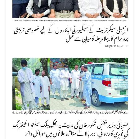
اسمبلی سیکرٹریٹ کے سیکیورٹی اہلکاروں کے لیے خصوصی تربیتی
پروگرام کا پہلا مرحلہ کامیابی سے مکمل
August 6, 2026
صوبائی وزیر فضل شکور خان کی ہدایت پر محکمہ پبلک ہیلتھ انجینئرنگ
کی فوری کارروائی، دیر بالا کے متاثرہ علاقوں میں موبائل واٹر