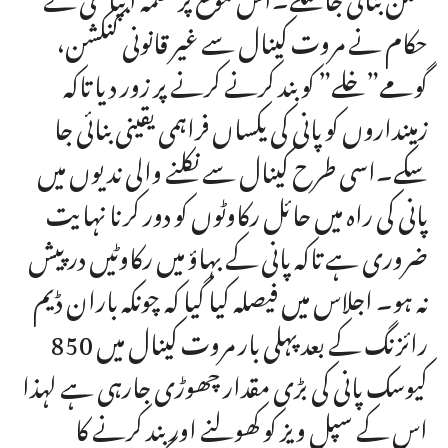
حکام نے مروت کینال سے غیر قانونی کنکشن،
گومے”خلے” کو بند کرنے کرنے پر زور دیا تاکہ
زمینداروں کو پانی کی یکساں فراہمی یقینی بنائی جا
سکے۔اسی طرح کینال سے نکلنے والی ندیوں میں
پانی کی راہ میں حائل رکاوٹوں کو دور کرنا نہایت
ضروری ہے تاکہ پانی کے بہاؤ میں رکاوٹیں در پیش
نہ ہو۔ اجلاس میں فیصلہ کیا گیا کہ چونکہ باران ڈیم
رائزنگ کے بعد پہلی بار مروت کینال میں 850
کیوسک پانی کی بڑی مقدار چھوڑی جارہی ہے لہذا
اس کے سپل ویز کو کھولنے اور بند کرنے کا