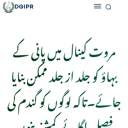
DGIPR
مروت کینال میں پانی کے
بہاؤ کو جلد از جلد ممکن بنایا
جائے۔تاکہ لوگوں کو گندم کی
فصل اگائے.کمشنر بنوں