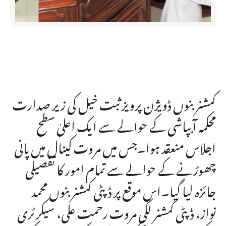
کمشنر بنوں ڈویژن پرویز ثبت خیل کی زیر صدارت
محکمہ آبپاشی کے حوالے سے ایک اعلیٰ سطح
اجلاس منعقد ہوا۔جس میں مروت کینال میں پانی
چھوڑنے کے حوالے سے تمام امور کا تفصیلی
جائزہ لیا گیا۔اس موقع پر ڈپٹی کمشنر بنوں محمد
نواز، ڈپٹی کمشنر لکی مروت رحمت علی، سیکرٹری