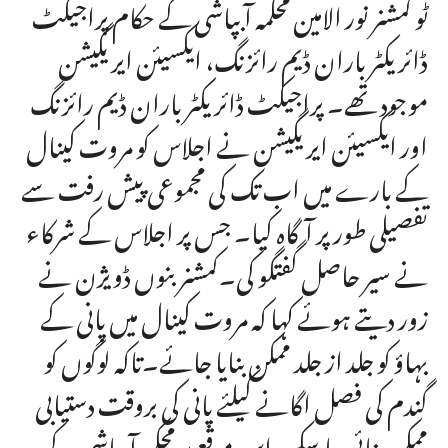
ٹو کمشنر نور الامین محکمہ آبپاشی کے حکام پراجیکٹ
ڈائریکٹر باران ڈیم رائزنگ، ایکسیئن ایریگیشن
موجود تھے۔ پراجیکٹ ڈائریکٹر باران ڈیم رائزنگ
اور ایکسیئن ایریگیشن نے اجلاس کو مروت کینال
کے بارے میں اب تک کی مجموعی پیش رفت سے
تفصیلی طور پر آگاہ کیا۔ جس پر اجلاس کے شرکاء
نے سیر حاصل گفتگو کی۔کمشنر بنوں ڈویژن نے
زور دیتے ہوئے کہا کہ مروت کینال میں پانی کے
بہاؤ کو جلد از جلد ممکن بنایا جائے۔تاکہ لوگوں کو
گندم کی فصل اگانے کیلئے پانی کی بروقت دستیابی
ممکن بنائی جاسکے۔اس موقع پر محکمہ آبپاشی کے