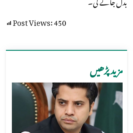
بدل جائے گی۔
Post Views:
450
مزید پڑھیں