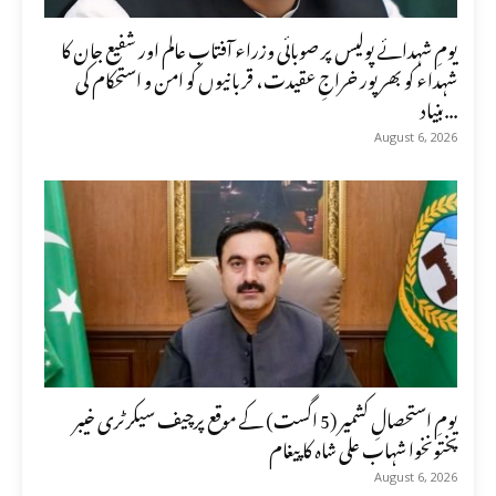
یومِ شہدائے پولیس پر صوبائی وزراء آفتاب عالم اور شفیع جان کا
شہداء کو بھرپور خراجِ عقیدت، قربانیوں کو امن و استحکام کی
بنیاد...
August 6, 2026
یومِ استحصالِ کشمیر (5 اگست) کے موقع پرچیف سیکرٹری خیبر
پختونخوا شہاب علی شاہ کا پیغام
August 6, 2026