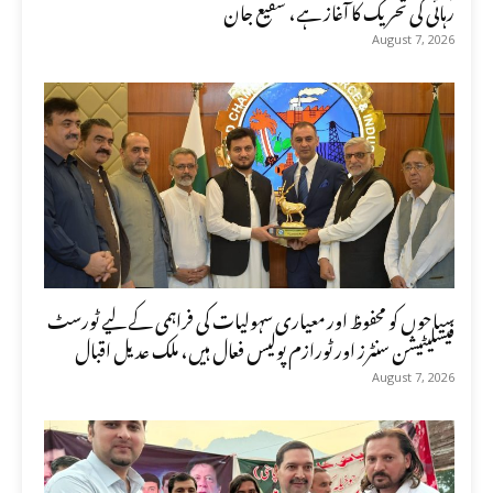
رہائی کی تحریک کا آغاز ہے، شفیع جان
August 7, 2026
سیاحوں کو محفوظ اور معیاری سہولیات کی فراہمی کے لیے ٹورسٹ
فیسلیٹیشن سنٹرز اور ٹورازم پولیس فعال ہیں، ملک عدیل اقبال
August 7, 2026