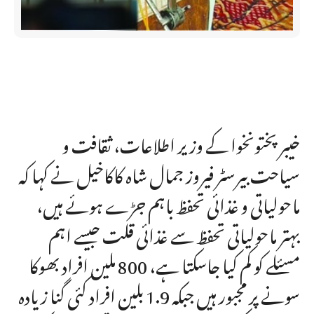
خیبر پختونخوا کے وزیر اطلاعات، ثقافت و
سیاحت بیرسٹر فیروز جمال شاہ کاکاخیل نے کہا کہ
ماحولیاتی و غذائی تحفظ باہم جڑے ہوئے ہیں،
بہتر ماحولیاتی تحفظ سے غذائی قلت جیسے اہم
مسئلے کو کم کیا جاسکتا ہے، 800 ملین افراد بھوکا
سونے پر مجبور ہیں جبکہ 1.9 بلین افراد کئی گنا زیادہ