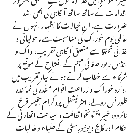
اقدامات کے ساتھ ساتھ آگاہی کی بھی اشد
ضرورت ہے، ان خیالات کا اظہار انہوں نے
عالمی یوم خوراک کی مناسبت سے ماحولیاتی و
غذائی تحفظ سے متعلق آگاہی تقریب، واک و
انڈس ریور صفائی مہم کے افتتاح کے موقع پر
شرکاء سے خطاب کرتے ہوئے کیا. تقریب میں
ادارہ خوراک و زراعت اقوام متحدہ کی نمائندہ
فلورنس رولے، انٹرنیشنل پروگرام آفیسر فرخ
ٹائروو، خیبرپختونخوا ثقافت و سیاحت اتھارٹی کے
حکام اور کالج و یونیورسٹی کے طلباء و طالبات