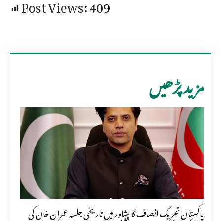
Post Views:
409
مزید پڑھیں
پاکستان تحریک انصاف کا پشاور میں تاریخی جلسہ عمران خان کی