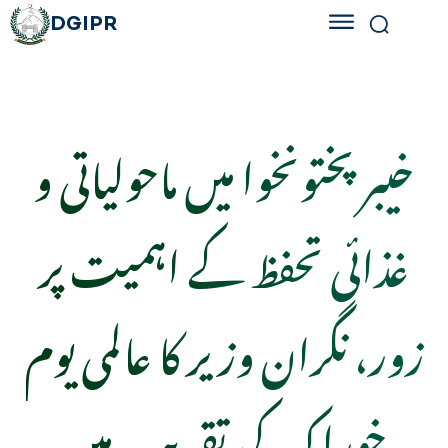
DGIPR
خیبر پختونخوا میں ماحولیاتی و
غذائی تحفظ کے اہمیت پر
زور، نگران وزیر کا عالمی یوم
خوراک کی تقریب میں