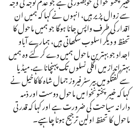
خیبرپختونخوا کی خوبصورتی ہے جو عدم توجہ کی وجہ
سے زوال پزیر ہیں، انہوں نے کہا کہ ہمیں ان
اقدار کی طرف واپس جانا ہوگا جو ہمیں ماحول کا
تحفظ و دیگر اسلوب سکھاتی ہیں، ہمارے آباو
اجداد جو بہترین ماحول ہمیں دے کر گئے وہ ہمیں
بہتر انداز میں اگلی نسلوں تک پہنچانا ہے. میڈیا
سے گفتگو میں بیرسٹر فیروز جمال شاہ کاکاخیل نے
کہا کہ خیبرپختونخوا میں ماحول دوست اور ذمہ
دارانہ سیاحت کی ضرورت ہے اور کہا کہ قدرتی
ماحول کا تحفظ اولین ترجیح ہونا چاہیے۔