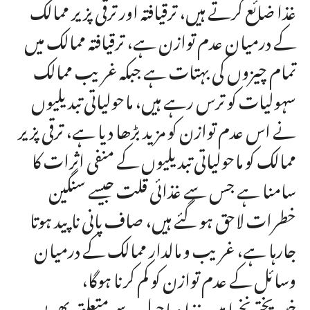
غذا ضائع کرتے ہیں، ترقیافتہ اور ترقی پزیر ممالک
کے درمیان عدم توازن ہے، ترقیافتہ ممالک میں
تمام چیزوں کی بہتات ہے جبکہ غریب ممالک
سہولیات کو ترس رہے ہیں، ماحولیاتی تبدیلیوں
نے اس عدم توازن کو مزید بڑھا دیا ہے، ترقی پزیر
ممالک کو ماحولیاتی تبدیلیوں کے منفی اثرات کا
سامنا ہے جس سے غذائی قلت جیسے سنگین
خطرات لاحق ہو گئے ہیں، صاف پانی ناپید ہوتا
جارہا ہے، غریب و مالدار ممالک کے درمیان
وسائل کے عدم توازن کو کم کرنا ہوگا،
خیبرپختونخوا میں غذا و ماحول سے متعلق بھرپور