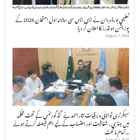
تعلیمی بورڈ مردان نے ایس ایس سی سالانہ اول امتحان 2026 کے
پوزیشن ہولڈرز کا اعلان کر دیا
August 7, 2026
سیکرٹری توانائی وبرقیات نثاراحمد نے گڈ گورننس کے تحت محکمہ
میں بہتری ، شفافیت اور احتساب کے لیے اہم فیصلہ کرتے ہوئے
تمام ماتحت...
August 7, 2026