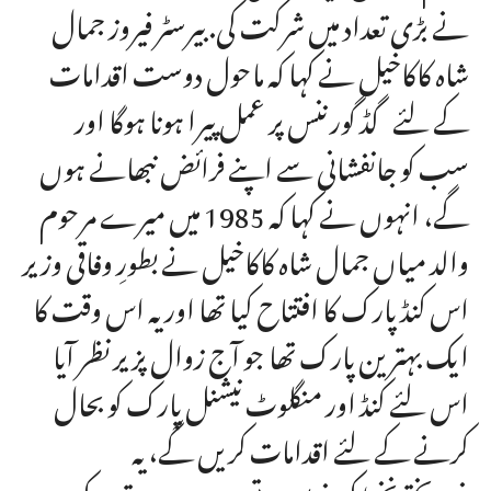
نے بڑی تعداد میں شرکت کی. بیرسٹر فیروز جمال
شاہ کاکاخیل نے کہا کہ ماحول دوست اقدامات
کے لئے گڈ گورننس پر عمل پیرا ہونا ہوگا اور
سب کو جانفشانی سے اپنے فرائض نبھانے ہوں
گے، انہوں نے کہا کہ 1985 میں میرے مرحوم
والد میاں جمال شاہ کاکاخیل نے بطورِ وفاقی وزیر
اس کنڈ پارک کا افتتاح کیا تھا اور یہ اس وقت کا
ایک بہترین پارک تھا جو آج زوال پزیر نظر آیا
اس لئے کنڈ اور منگلوٹ نیشنل پارک کو بحال
کرنے کے لئے اقدامات کریں گے، یہ