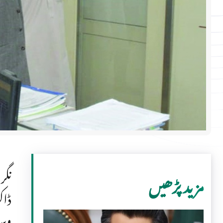
نگر
مزید پڑھیں
ڈاک
وسا