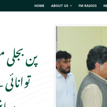
HOME
ABOUT US
FM RADIOS
N
پن بجلی 
توانائی 
معاش