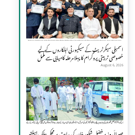
اسمبلی سیکرٹریٹ کے سیکیورٹی اہلکاروں کے لیے
خصوصی تربیتی پروگرام کا پہلا مرحلہ کامیابی سے مکمل
August 6, 2026
صوبائی وزیر فضل شکور خان کی ہدایت پر محکمہ پبلک ہیلتھ