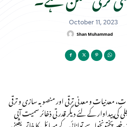
October 11, 2023
Shan Muhammad
قیات، معدنیات و معدنی ترقی اور منصوبہ سازی و ترقی
لی کی پیداوار کے لئے دیگر قدرتی ذخائر سمیت آبی
برپختونخوا سے توانائی کے مسائل کا خاتمہ یقینی