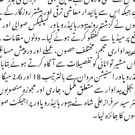
جبکہ اس سے پائیدار معاشی ترقی اور بیشتر روزگار کے 
وں نے گزشتہ روز پیہور ہائیڈرو پاور کمپلیکس صوابی او
ع پر میڈیا سے گفتگو کرتے ہوئے کیا۔ دونوں مقامات ک
پیداواری حجم، مختلف حصوں، عملے اور درپیش مسائل
اں مشیر توانائی کو تفصیلات سے آگاہ کرتے ہوئے بتایا گیا
ہائیڈرو پا
بجلی پیداوار سے متعلق مکمل، جاری اور مجوزہ منصوب
ٹر سید سرفرازعلی شاہ نے پیہور ہائیڈرو پاور پراجیکٹ صو
ں کا جائزہ لیا۔