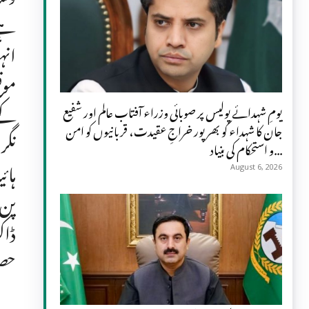
ہے 
انہ
موق
کے 
یومِ شہدائے پولیس پر صوبائی وزراء آفتاب عالم اور شفیع
جان کا شہداء کو بھرپور خراجِ عقیدت، قربانیوں کو امن
نگر
و استحکام کی بنیاد...
August 6, 2026
پن 
ڈاک
حصو