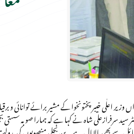
اں وزیر اعلٰی خیبر پختونخوا کے مشیر برائے توانائی و بر
ٹر سید سرفرازعلی شاہ نے کہا ہے کہ ہمارا صوبہ سستی بج
ئل سے بھی مالامال ہے۔ پن بجلی منصوبوں کی بدولت خی