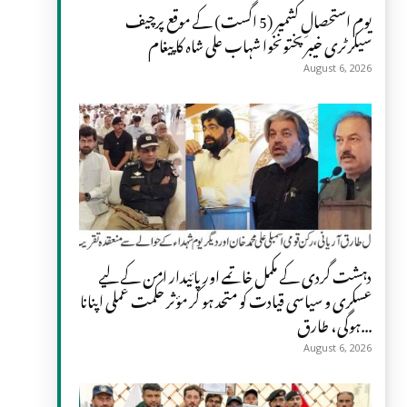
یومِ استحصالِ کشمیر (5 اگست) کے موقع پرچیف
سیکرٹری خیبر پختونخوا شہاب علی شاہ کا پیغام
August 6, 2026
دہشت گردی کے مکمل خاتمے اور پائیدار امن کے لیے
عسکری و سیاسی قیادت کو متحد ہو کر مؤثر حکمت عملی اپنانا
ہوگی، طارق...
August 6, 2026