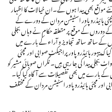
نئے مواقع بھی پیدا ہوں گے۔ان خیالات کا اظہار
ر مچئی ہائیڈرو پاور اسٹیشن مردان کے دورے کے
ے دوروں کے موقع پر متعلقہ حکام نے وہاں بجلی
 کے ساتھ ساتھ تجاویز و آراء کے بارے میں
 کہ پیہور ہائیڈرو پاور پراجیکٹ صوابی اور مچئی
ور اسٹیشن مردان سے بالترتیب 18 اور 2.6 میگا واٹ بجلی پیدا کی جا رہی ہیں۔ نگراں صوبائی مشیر کو
وں کے بارے میں بھی تفصیلات سے آگاہ کیا گیا۔
ابی اور مچئی ہائیڈرو پاور اسٹیشن مردان کے مختلف
Post Views:
490