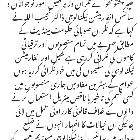
خیبر پختونخوا کے نگران وزیر کھیل امور نوجوانان و
سائنس انفارمیشن ٹیکنالوجی ڈاکٹر نجیب اللہ نے
کہا ہے کہ نگران صوبائی حکومت مینڈیٹ کے
مطابق صوبے میں تمام منصوبوں اور ترقیاتی
کاموں کی نگرانی کررہی ہے کھیل اور انفارمیشن
ٹیکنالوجی کی سکیموں کی میں خود نگرانی کررہا ہوں
عوام کے بہتر ین مفاد میں جاری منصوبوں میں
کسی قسم کی تاخیر یا ناقص میٹریل استعمال کرنے
والوں کے خلاف قانونی کارراوئی عمل میں لائی
جائیگی ان خیالات کا اظہار انہوں نے ضلع
مردان میں سائنس اینڈ ٹیکنالوجی میوزیم تعمیر کے