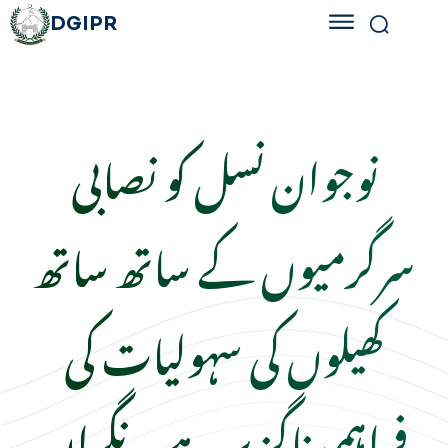
DGIPR
نوجوان نسل کو نصابی
سرگرمیوں کے ساتھ ساتھ
کھیلوں کی سہولیات کی
فراہمی ناگزیر ہے۔ نگران