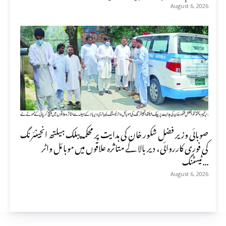
August 6, 2026
صوبائی وزیر فضل شکور خان کی ہدایت پر محکمہ پبلک ہیلتھ انجینئرنگ
کی فوری کارروائی، دیر بالا کے متاثرہ علاقوں میں موبائل واٹر
ٹیسٹنگ...
August 6, 2026