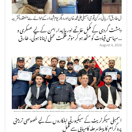
دہشت گردی کے مکمل خاتمے اور پائیدار امن کے لیے عسکری و
سیاسی قیادت کو متحد ہو کر مؤثر حکمت عملی اپنانا ہوگی، طارق...
August 6, 2026
اسمبلی سیکرٹریٹ کے سیکیورٹی اہلکاروں کے لیے خصوصی تربیتی
پروگرام کا پہلا مرحلہ کامیابی سے مکمل