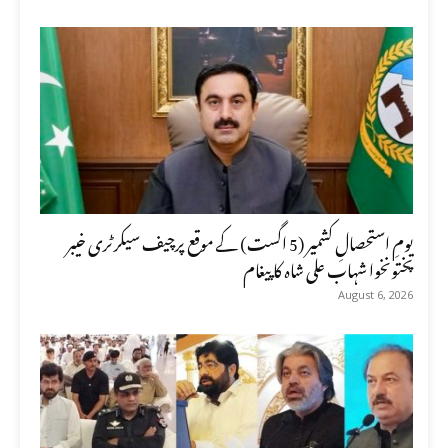
یومِ استحصالِ کشمیر (5 اگست) کے موقع پرچیف سیکرٹری خیبر
پختونخوا شہاب علی شاہ کا پیغام
August 6, 2026