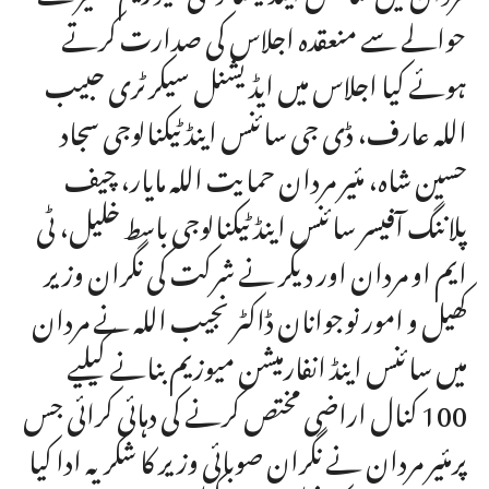
حوالے سے منعقدہ اجلاس کی صدارت کرتے
ہوئے کیا اجلاس میں ایڈیشنل سیکرٹری حبیب
اللہ عارف، ڈی جی سائنس اینڈ ٹیکنالوجی سجاد
حسین شاہ، مئیر مردان حمایت اللہ مایار، چیف
پلاننگ آفیسر سائنس اینڈ ٹیکنالوجی باسط خلیل، ٹی
ایم او مردان اور دیگر نے شرکت کی نگران وزیر
کھیل و امور نوجوانان ڈاکٹر نجیب اللہ نے مردان
میں سائنس اینڈ انفارمیشن میوزیم بنانے کیلیے
100 کنال اراضی مختص کرنے کی دہائی کرائی جس
پرمئیر مردان نے نگران صوبائی وزیر کا شکریہ ادا کیا