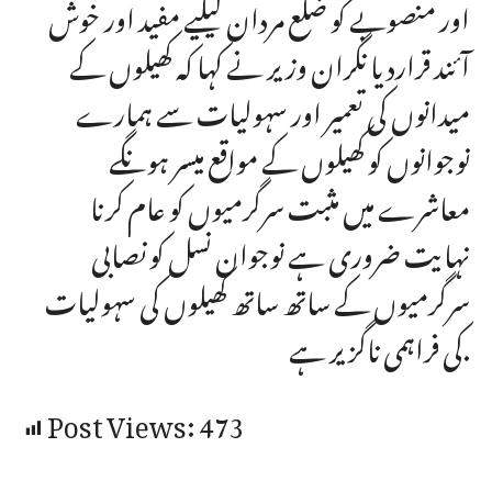
اور منصوبے کو ضلع مردان کیلیے مفید اور خوش
آئند قراردیا نگران وزیر نے کہا کہ کھیلوں کے
میدانوں کی تعمیر اور سہولیات سے ہمارے
نوجوانوں کو کھیلوں کے مواقع میسر ہونگے
معاشرے میں مثبت سرگرمیوں کو عام کرنا
نہایت ضروری ہے نوجوان نسل کو نصابی
سرگرمیوں کے ساتھ ساتھ کھیلوں کی سہولیات
کی فراہمی ناگزیر ہے.
Post Views:
473