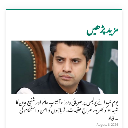
مزید پڑھیں
یومِ شہدائے پولیس پر صوبائی وزراء آفتاب عالم اور شفیع جان کا
شہداء کو بھرپور خراجِ عقیدت، قربانیوں کو امن و استحکام کی
بنیاد...
August 6, 2026