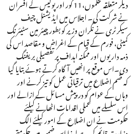
دیگر متعلقہ محکموں،11 کور اور پولیس کے افسران
نے شرکت کی۔ اجلاس میں ایڈیشنل چیف
سیکرٹری نے نگران وزیر کو بطور چیئر مین سٹیئرنگ
کمیٹی، فورم کے قیام کے اغراض و مقاصد اس کی
ذمہ داریوں اور ممکنہ اہداف پر تفصیلی بریفنگ
دی۔اس موقع پر انھیں آگاہ کرتے ہوئے بتایا گیا
کہ ضم اضلاع میں ترقیاتی عمل کو تیز کرنے اور
وہاں کے عوام کو درپیش مسائل کے ازالے اور
اس سلسلے میں عملی اقدامات اٹھانے کیلئے
حکومت نے ان اضلاع کے امور کیلئے الگ
وزارت قائم کی ہے لہذا اس ضمن میں حکومتی