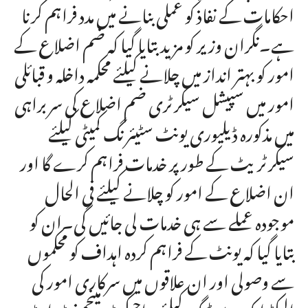
احکامات کے نفاذ کو عملی بنانے میں مدد فراہم کرنا
ہے۔نگران وزیر کو مزید بتایا گیا کہ ضم اضلاع کے
امور کو بہتر انداز میں چلانے کیلئے محکمہ داخلہ و قبائلی
امور میں سپیشل سیکرٹری ضم اضلاع کی سربراہی
میں مذکورہ ڈیلیوری یونٹ سٹیئرنگ کمیٹی کیلئے
سیکرٹریٹ کے طور پر خدمات فراہم کرے گا اور
ان اضلاع کے امور کو چلانے کیلئے فی الحال
موجودہ عملے سے ہی خدمات لی جائیں گی۔ان کو
بتایا گیا کہ یونٹ کے فراہم کردہ اہداف کو محکموں
سے وصولی اور ان علاقوں میں سرکاری امور کی
الیکٹرانک رپورٹنگ کیلئے پراجیکٹ مینجمنٹ اینڈ