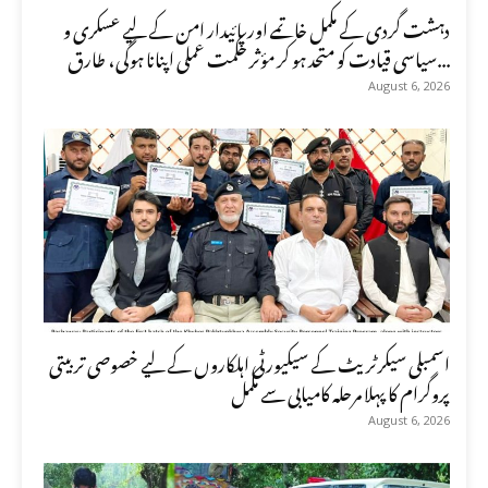
دہشت گردی کے مکمل خاتمے اور پائیدار امن کے لیے عسکری و
سیاسی قیادت کو متحد ہو کر مؤثر حکمت عملی اپنانا ہوگی، طارق...
August 6, 2026
اسمبلی سیکرٹریٹ کے سیکیورٹی اہلکاروں کے لیے خصوصی تربیتی
پروگرام کا پہلا مرحلہ کامیابی سے مکمل
August 6, 2026