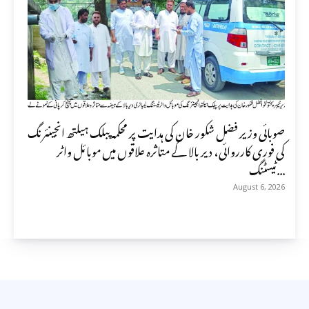
صوبائی وزیر فضل شکور خان کی ہدایت پر محکمہ پبلک ہیلتھ انجینئرنگ
کی فوری کارروائی، دیر بالا کے متاثرہ علاقوں میں موبائل واٹر
ٹیسٹنگ...
August 6, 2026