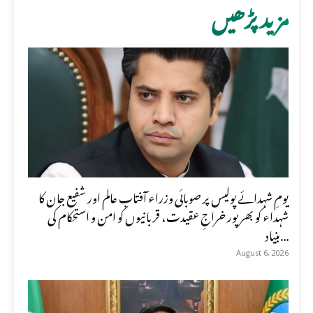
مزید پڑھیں
یومِ شہدائے پولیس پر صوبائی وزراء آفتاب عالم اور شفیع جان کا
شہداء کو بھرپور خراجِ عقیدت، قربانیوں کو امن و استحکام کی
بنیاد...
August 6, 2026