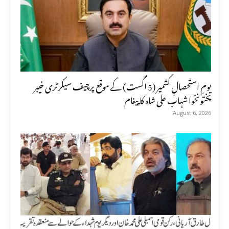
یومِ استحصالِ کشمیر (5 اگست) کے موقع پرچیف سیکرٹری خیبر
پختونخوا شہاب علی شاہ کا پیغام
August 6, 2026