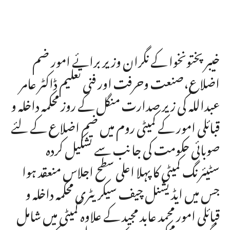
خیبر پختونخوا کے نگران وزیر برائے امور ضم
اضلاع،صنعت وحرفت اور فنی تعلیم ڈاکٹر عامر
عبداللہ کی زیر صدارت منگل کے روز محکمہ داخلہ و
قبائلی امور کے کمیٹی روم میں ضم اضلاع کے لئے
صوبائی حکومت کی جانب سے تشکیل کردہ
سٹیئرنگ کمیٹی کا پہلا اعلی سطح اجلاس منعقد ہوا
جس میں ایڈیشنل چیف سیکریٹری محکمہ داخلہ و
قبائلی امور محمد عابد مجید کے علاوہ کمیٹی میں شامل