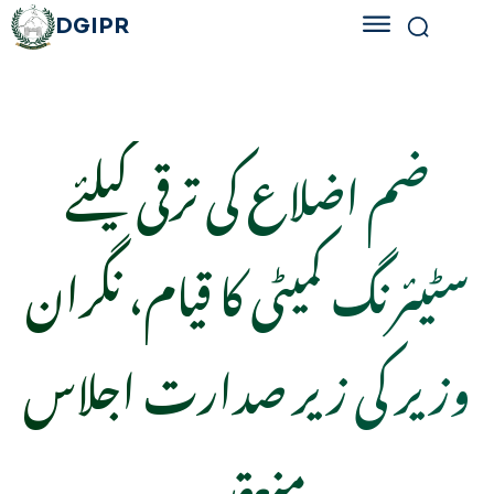
DGIPR
ضم اضلاع کی ترقی کیلئے
سٹیئرنگ کمیٹی کا قیام، نگران
وزیر کی زیر صدارت اجلاس
منعقد۔