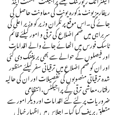
ریفارمز یونٹ مذکورہ یونٹ کی معاونت حاصل کی
جائے گی۔اس موقع پر نگران وزیر کو وزیر اعلی کی
سربراہی میں ضم اضلاع کی ترقی و امور کیلئے قائم
ٹاسک فورس میں اٹھائے جانے والے اقدامات
اور فیصلوں کے حوالے سے بھی بریفنگ دی گئی
اور ان کو ضم اضلاع میں ترقیاتی سفر کیلئے منظور
شدہ ترقیاتی منصوبوں کی تفصیلات اور ان کی حالیہ
رفتار،معاشی ترقی کے پراجیکٹس،انتظامی
ضروریات پر لئے گئے اقدامات اور دیگر امور سے
متعلق بریف کیا گیا۔ اجلاس میں اظہار خیال