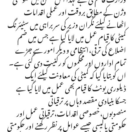
وژن کے مطابق بروقت اور عملی اقدامات
اٹھانے کیلئے نگران وزیر کی سربراہی میں سٹیئرنگ
کمیٹی کا قیام عمل میں لایا گیا ہے جس میں ضم
اضلاع کی ترقی،انتظامی و دیگر امور سے جڑے
تمام اداروں اور محکموں کو رکنیت دی گئی ہے۔
اں کو بتایا گیا کہ کمیٹی کی معاونت کیلئے ایک
ڈیلوری یونٹ کا قیام بھی عمل میں لایا گیا ہے
جسکا بنیادی مقصد وہاں پر ترقیاتی
منصوبوں،خصوصی اقدامات،ترقیاتی عمل اور
حکومتی پالیسی جیسے عوامل پر نظر رکھنے اور حکومتی