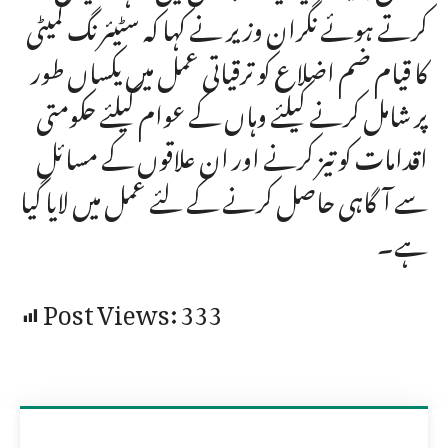
کرتے ہوئے نگران وزیر نے کہا کہ سٹیئرنگ کمیٹی
کا قیام ضم اضلاع کو ترقیاتی عمل میں یکساں طور
پر شامل کرنے کیلئے وہاں کے عوام کیلئے حکومتی
اقدامات کو تیز کرنے اور ان علاقوں کے مسائل
سے آگاہی حاصل کرنے کے لئے عمل میں لایا گیا
ہے۔
Post Views:
333