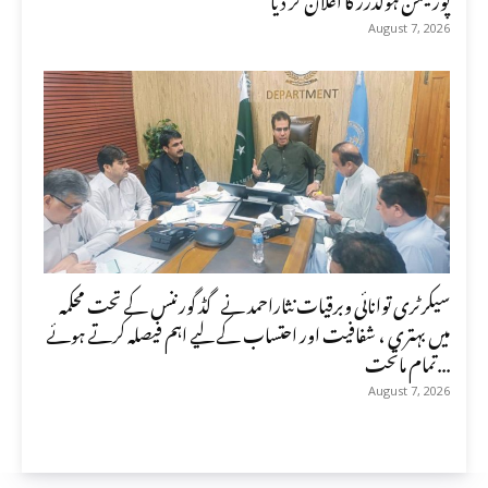
August 7, 2026
سیکرٹری توانائی وبرقیات نثاراحمد نے گڈ گورننس کے تحت محکمہ
میں بہتری ، شفافیت اور احتساب کے لیے اہم فیصلہ کرتے ہوئے
تمام ماتحت...
August 7, 2026