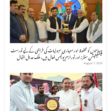
سیاحوں کو محفوظ اور معیاری سہولیات کی فراہمی کے لیے ٹورسٹ
فیسلیٹیشن سنٹرز اور ٹورازم پولیس فعال ہیں، ملک عدیل اقبال
August 7, 2026