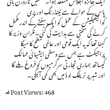
پاس کے حوالے سے ٹینڈرنگ اور پری
کوالیفیکیشن کے عمل کو ایک ہفتے کے اندر مکمل
کرنے کی سختی سے ہدایت کی گئی۔نگران وزیر کا
کہنا تھا کہ یہ ایک قومی اور عالمی سطح کا میگا
پراجیکٹ ہے جس سے وسطی ایشیا ئی ممالک
کیساتھ ہماری تجارتی سرگرمیوں کو فروغ ملے گا
اور شہر پر ٹریفک لو ڈ میں بھی کمی آئیگی۔
Post Views:
468