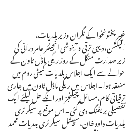
خیبر پختونخوا کے نگران وزیر بلدیات،
الیکشن،دیہی ترقی و آبنوشی انجینئر عامر درانی کی
زیر صدارت منگل کے روز ریگی ماڈل ٹاون کے
حوالے سے ایک اجلاس بلدیات کمیٹی روم میں
منعقد ہوا۔اجلاس میں ریگی ماڈل ٹاون میں جاری
ترقیاتی کام،مسائل چیلنجز اور انکے حل کیلئے ایک
تفصیلی بریفنگ دی گئی۔اس موقع پر سیکرٹری
بلدیات داود خان،سپیشل سیکرٹری بلدیات محمد