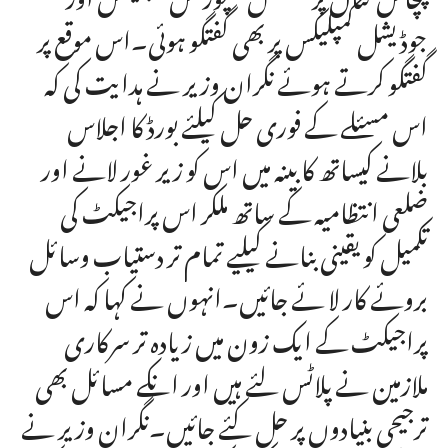
جوڈیشل کمپلیکس پر بھی گفتگو ہوئی۔اس موقع پر
گفتگو کرتے ہوئے نگران وزیر نے ہدایت کی کہ
اس مسئلے کے فوری حل کیلئے بورڈ کا اجلاس
بلانے کیساتھ کابینہ میں اس کو زیر غور لانے اور
ضلعی انتظامیہ کے ساتھ ملکر اس پراجیکٹ کی
تکمیل کو یقینی بنانے کیلیے تمام تر دستیاب وسائل
بروئے کار لا ئے جائیں۔انہوں نے کہا کہ اس
پراجیکٹ کے ایک زون میں زیادہ تر سرکاری
ملازمین نے پلاٹس لئے ہیں اور انکے مسائل بھی
ترجیحی بنیادوں پر حل کئے جائیں۔نگران وزیر نے