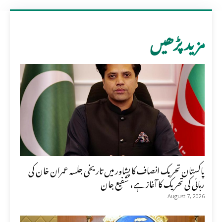
مزید پڑھیں
پاکستان تحریک انصاف کا پشاور میں تاریخی جلسہ عمران خان کی
رہائی کی تحریک کا آغاز ہے، شفیع جان
August 7, 2026