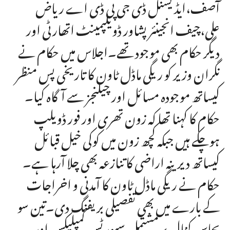
آصف،ایڈیشنل ڈی جی پی ڈی اے ریاض
علی،چیف انجینئر پشاور ڈویلپمینٹ اتھارٹی اور
دیگر حکام بھی موجود تھے۔اجلاس میں حکام نے
نگران وزیر کو ریگی ماڈل ٹاون کا تاریخی پس منظر
کیساتھ موجودہ مسائل اور چیلنجز سے آگاہ کیا۔
حکام کا کہنا تھا کہ زون تھری اور فور ڈویلپ
ہوچکے ہیں جبکہ کچھ زون میں کوکی خیل قبائل
کیساتھ دیرینہ اراضی کا تنازعہ بھی چلا آرہا ہے۔
حکام نے ریگی ماڈل ٹاون کا آمدنی و اخراجات
کے بارے میں بھی تفصیلی بریفنگ دی۔تین سو
پچاس کنال پر مشتمل سپورٹس کمپلیکس اور