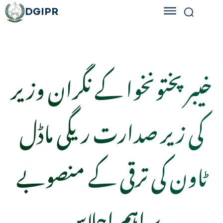
DGIPR
خیبر پختونخوا کے نگران وزیر
کی زیر صدارت ریگی ماڈل
ٹاون کی ترقی کے منصوبے
پر اہم اجلاس