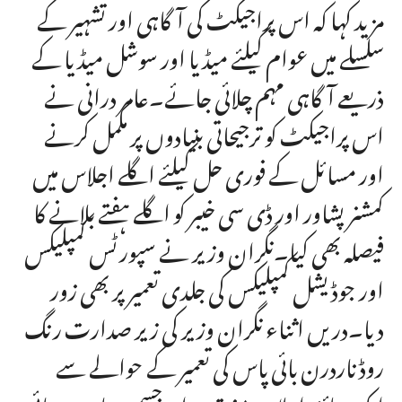
مزید کہا کہ اس پراجیکٹ کی آگاہی اور تشہیر کے
سلسلے میں عوام کیلئے میڈیا اور سوشل میڈیا کے
ذریعے آگاہی مہم چلائی جائے۔عامر درانی نے
اس پراجیکٹ کو ترجیحاتی بنیادوں پر مکمل کرنے
اور مسائل کے فوری حل کیلئے اگلے اجلاس میں
کمشنر پشاور اور ڈی سی خیبر کو اگلے ہفتے بلانے کا
فیصلہ بھی کیا۔نگران وزیر نے سپورٹس کمپلیکس
اور جوڈیشل کمپلیکس کی جلدی تعمیر پر بھی زور
دیا۔دریں اثناء نگران وزیر کی زیر صدارت رنگ
روڈ ناردرن بائی پاس کی تعمیر کے حوالے سے
ایک جائزہ اجلاس منعقد ہوا۔ جسمیں ناردرن بائی