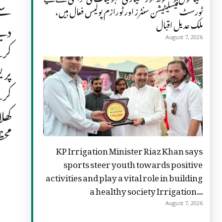
سے 
ٹورسٹ فیسلیٹیشن سنٹرز اور ٹورازم پولیس فعال ہیں،
ملک عدیل اقبال
دیت
August 7, 2026
کرن
پری
کرن
کھل
مح
KP Irrigation Minister Riaz Khan says
sports steer youth towards positive
activities and play a vital role in building
a healthy society Irrigation...
August 7, 2026