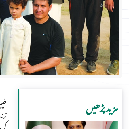
خیب
مزید پڑھیں
زند
کرد