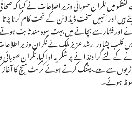
گفتگو میں نگران صوبائی وزیر اطلاعات نے کہا کہ صح
ے ہیں اور انہیں سخت ڈیڈ لائن کے تحت کام کرنا پڑتا ہ
ے اور فشار سے بچانے میں بہت سود مند ثابت ہوتے
س کلب پشاور ارشد عزیز ملک نے نگران وزیر اطلاعات بی
ے کے لئے گراونڈ انے پر شکریہ ادا کیا. نگران صوبائی
اڑیوں سے ملے، بیٹنگ کرتے ہوئے کرکٹ میچ کا آغاز کیا
ظوظ ہوئے۔