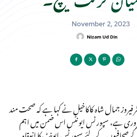
November 2, 2023
Nizam Ud Din
ٹر فیروز جمال شاہ کاکاخیل نے کہا ہے کہ صحت مند
ضروری ہے، سپورٹس ایونٹس اس ضمن میں اہم
ر کے صحافیوں کے لئے سپورٹس ایونٹ کا انعقاد