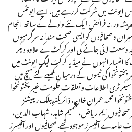
اس ایونٹ میں شرکت کررہے ہیں، ایسے ایونٹس
 پیشہ ورانہ فرائض ایک نئے ولولے کے ساتھ انجام
مبران و صحافیوں کو ایسی صحت مندانہ سرگرمیوں
ید وسعت لائی جائے گی اور کرکٹ کے علاوہ دیگر
 کا اظہار انہوں نے میڈیا کرکٹ لیگ ایونٹ میں
پختونخوا کی ٹیموں کے درمیان کھیلے گئے میچ میں
سیکرٹری اطلاعات و تعلقات حکومت خیبرپختونخوا
تونخوا محمد عمران خان، ڈائریکٹر پبلک ریلیشنز
ر صحافیوں ایم ریاض، شمیم شاہد، شہاب الدین،
ت عامہ کے آفیسرز موجود تھے. صحافیوں اور آفیسرز