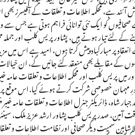
 آئند ہے، محکمہ اطلاعات و تعلقات کے آفیسرز بھی 
صحافیوں کو ایک نئی توانائی فراہم ہوتی ہے جس سے وہ
ے کے لئے تیار ہوتے ہیں، پشاور پریس کلب اور جملہ م
انعقاد پر مبارکباد پیش کرتا ہوں، امید ہے اس میں مز
لوں کے مقابلے بھی منعقد کئے جائیں گے، ان خیالات
ور میں پریس کلب اور محکمہ اطلاعات و تعلقات عامہ خیبر
رِ مہمان خصوصی شرکت کرتے ہوئے کیا. اس موقع پر 
 جبار شاہ، ڈائریکٹر جنرل اطلاعات و تعلقات عامہ خیبرپخ
قت آمین، صدر پریس کلب پشاور ارشد عزیز ملک، سینئ
لا شاہین سمیت دیگر صحافی اور نظامت اطلاعات و تعلقا