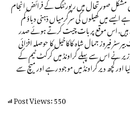
افی مشکل صورتحال میں رپورٹنگ کے فرائض انجام
ے ایسے میں کھیلوں کی سرگرمیاں ذہنی دباؤ کم
 ہیں. اس موقع پر بات چیت کرتے ہوئے صدر
رسٹر فیروز جمال شاہ کاکاخیل کا حوصلہ افزائی
 وزیر نے اس سے پہلے گراونڈ میں کرکٹ ٹیم کے
 اور کچھ دیر گراونڈ میں موجود رہے اور میچ سے
Post Views:
550