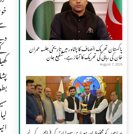
خوش
سے 
دین
کے 
پاکستان تحریک انصاف کا پشاور میں تاریخی جلسہ عمران
خان کی رہائی کی تحریک کا آغاز ہے، شفیع جان
کھی
August 7, 2026
پشا
بطو
سید
لیا
انی
سیاحوں کو محفوظ اور معیاری سہولیات کی فراہمی کے لیے