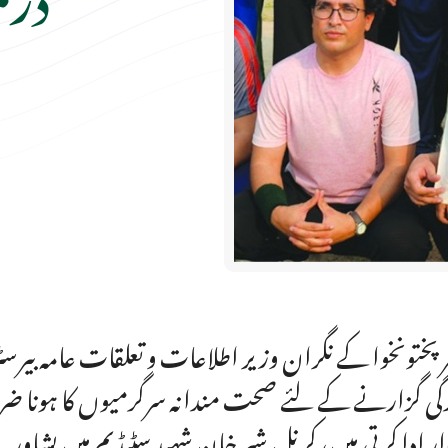
رپختونخوا کے نگران وزیر اطلاعات و تعلقات عامہ بیرس
گی گزارنے کے لئے صحت مندانہ سرگرمیوں کا ہونا 
ار ادا کرتی ہیں، کرنل شیر خان شہید سٹیڈیم میں پشاو