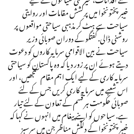
خیبرپختونخوا میں پرکشش مقامات اور روایتی
سیاحت سے ہٹ کر مذہبی سیاحتی مواقعوں پر
روشنی ڈالی. گفتگو کے دوران صوبائی وزیر
سیاحت نے بین الاقوامی سرمایہ کاروں کو دعوت
دیتے ہوئے ان پر زور دیا کہ وہ پاکستان کو سیاحتی
سرمایہ کاری کے لیے ایک اہم مقام سمجھیں، اور
اس شعبے میں سرمایہ کاری کریں جس کے لئے
صوبائی حکومت ہر قسم کے تعاون کے لئے تیار
ہے. سیاحوں کو اپنے پیغام میں انہوں نے کہا کہ
خیبر پختونخوا کے دلکش مناظر جن میں سرسبز