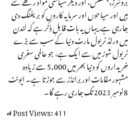
بروشرز، پمفلٹس، اور دیگر سیاحتی مواد رکھے گئے
ہیں اور سیاحوں اور سرمایہ کاروں کو بریفنگ دی
جارہی ہے. یہاں یہ بات قابلِ ذکر ہے کہ لندن
میں ورلڈ ٹریول مارٹ دنیا کے سب سے بڑے
ٹریول شوز میں سے ایک ہے، جو عالمی سفری
خریداروں کو دنیا بھر میں 5,000 سے زیادہ
مشہور مقامات اور برانڈز سے جوڑتا ہے۔ ایونٹ
8 نومبر 2023 تک جاری رہے گا۔
Post Views:
411