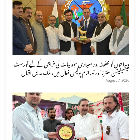
سیاحوں کو محفوظ اور معیاری سہولیات کی فراہمی کے لیے ٹورسٹ
فیسلیٹیشن سنٹرز اور ٹورازم پولیس فعال ہیں، ملک عدیل اقبال
August 7, 2026