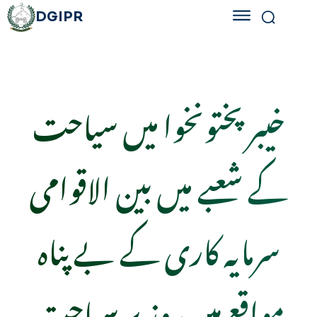
DGIPR
خیبرپختونخوا میں سیاحت
کے شعبے میں بین الاقوامی
سرمایہ کاری کے بے پناہ
مواقع ہیں، وزیر سیاحت