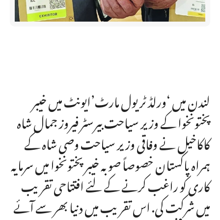
لندن میں ‘ورلڈ ٹریول مارٹ’ایونٹ میں خیبر
پختونخوا کے وزیر سیاحت بیرسٹر فیروز جمال شاہ
کاکاخیل نے وفاقی وزیر سیاحت وصی شاہ کے
ہمراہ پاکستان خصوصاً صوبہ خیبر پختونخوا میں سرمایہ
کاری کو راغب کرنے کے لئے افتتاحی تقریب
میں شرکت کی. اس تقریب میں دنیا بھر سے آئے