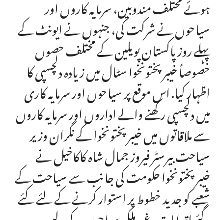
ہوئے مختلف مندوبین، سرمایہ کاروں اور
سیاحوں نے شرکت کی، جنہوں نے ایونٹ کے
پہلے روز پاکستان پویلین کے مختلف حصوں
خصوصاً خیبرپختونخوا سٹال میں زیادہ دلچسپی کا
اظہار کیا. اس موقع پر سیاحوں اور سرمایہ کاری
میں دلچسپی رکھنے والے اداروں اور سرمایہ کاروں
سے ملاقاتوں میں خیبرپختونخوا کے نگران وزیر
سیاحت بیرسٹر فیروز جمال شاہ کاکاخیل نے
خیبرپختونخوا حکومت کی جانب سے سیاحت کے
شعبے کو جدید خطوط پر استوار کرنے کے لئے کئے
گئے اقدامات، غیر ملکی سیاحوں کے لیے