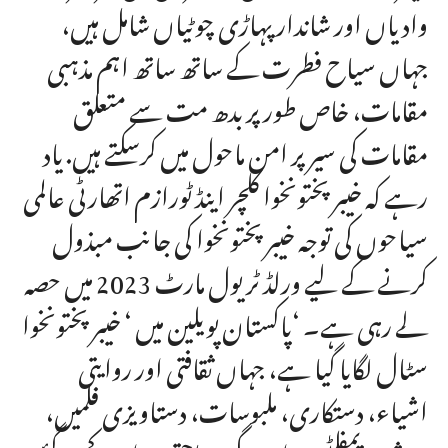
وادیاں اور شاندار پہاڑی چوٹیاں شامل ہیں،
جہاں سیاح فطرت کے ساتھ ساتھ اہم مذہبی
مقامات، خاص طور پر بدھ مت سے متعلق
مقامات کی سیر پر امن ماحول میں کرسکتے ہیں. یاد
رہے کہ خیبر پختونخوا کلچر اینڈ ٹورازم اتھارٹی عالمی
سیاحوں کی توجہ خیبرپختونخوا کی جانب مبذول
کرنے کے لیے ورلڈ ٹریول مارٹ 2023 میں حصہ
لے رہی ہے۔ ‘پاکستان پویلین میں ‘ خیبرپختونخوا
سٹال لگایا گیا ہے، جہاں ثقافتی اور روایتی
اشیاء، دستکاری، ملبوسات، دستاویزی فلمیں،