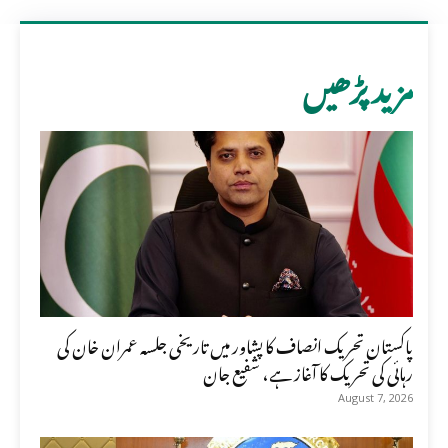
مزید پڑھیں
پاکستان تحریک انصاف کا پشاور میں تاریخی جلسہ عمران خان کی
رہائی کی تحریک کا آغاز ہے، شفیع جان
August 7, 2026