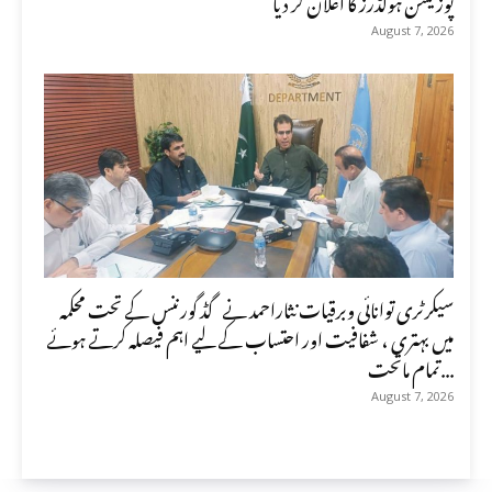
August 7, 2026
سیکرٹری توانائی وبرقیات نثاراحمد نے گڈ گورننس کے تحت محکمہ
میں بہتری ، شفافیت اور احتساب کے لیے اہم فیصلہ کرتے ہوئے
تمام ماتحت...
August 7, 2026