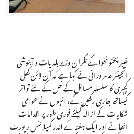
خیبر پختونخوا کے نگران وزیر بلدیات و آبنوشی
انجینئر عامر درانی نے کہا ہے کہ آن لائن کھلی
کچہری کا سلسلہ مسائل کے حل کے لئے تواتر
کیساتھ جاری رکھیں گے، انہوں نے عوامی
شکایات کے ازالہ کیلئے فوری طور پر اقدامات
اٹھانے اور ایک ہفتہ کے اندر کمپلائنس رپورٹ