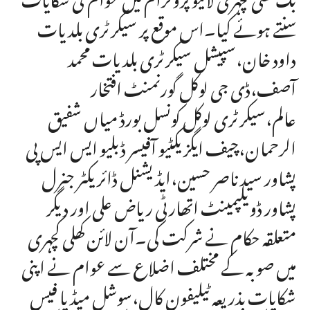
سنتے ہوئے کیا۔اس موقع پر سیکرٹری بلدیات
داود خان،سپیشل سیکرٹری بلدیات محمد
آصف،ڈی جی لوکل گورنمنٹ افتخار
عالم،سیکرٹری لوکل کونسل بورڈ میاں شفیق
الرحمان،چیف ایگزیکٹیو آفیسر ڈبلیو ایس ایس پی
پشاور سید ناصر حسین،ایڈیشنل ڈائریکٹر جنرل
پشاور ڈویلپمینٹ اتھارٹی ریاض علی اور دیگر
متعلقہ حکام نے شرکت کی۔آن لائن کھلی کچہری
میں صوبہ کے مختلف اضلاع سے عوام نے اپنی
شکایات بذریعہ ٹیلیفون کال،سوشل میڈیا فیس