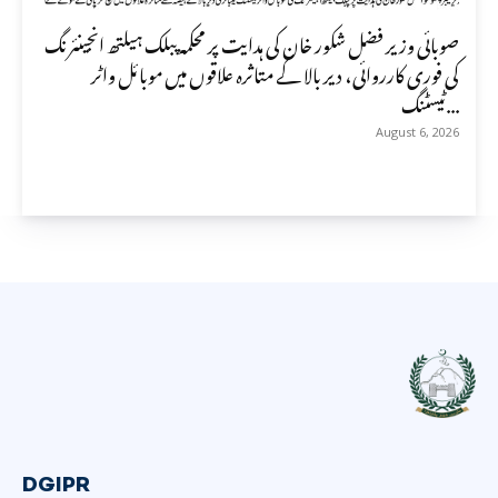
صوبائی وزیر فضل شکور خان کی ہدایت پر محکمہ پبلک ہیلتھ انجینئرنگ
کی فوری کارروائی، دیر بالا کے متاثرہ علاقوں میں موبائل واٹر
ٹیسٹنگ...
August 6, 2026
DGIPR