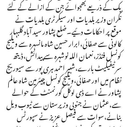
بک کے ذریعے بھجوائے جن کے ازالے کے لئے
نگران وزیر بلدیات اور سیکرٹری بلدیات نے
موقع پر احکامات دئیے۔ضلع پشاور سید آباد گلبہار
کالونی سے صفائی،ابرار حسین شاہ مانسہرہ سے ویلیج
کونسل فنڈز،نعمان اللہ نوشہرہ سے پیدائش،ڈیتھ
سرٹیفیکیٹ بارے،شبیر احمد ہری پور سے سیوریج
نظام میں اور صفائی،ویلیج کونسل چیئرمین شاہ عالم
پشاور نے اے ڈی لوکل گورنمنٹ کے حوالے
سے،عثمان نے جنوبی وزیرستان سے ٹیوب ویل
بنانے،سوات سے فیصل عزیز نے سپورٹس