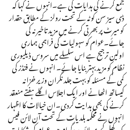
جمع کرنے کی ہدایات کی ہے۔انہوں نے کہا کہ
ڈی سیز سن کوٹہ کے تحت رولز کے مطابق حقدار
کو میرٹ پر بھرتی کرنے میں مزید تاخیر نہ کی
جائے۔عوام کو سہولیات کی فراہمی ہماری
اولین ترجیح ہے اس سلسلے میں سروس ڈیلیوری
نظام کو مزید بہتر بنایا جائے۔ انہوں نے فنڈز کی
کمی کے مسئلہ کو بہت جلد نگران وزیر خزانہ
کیساتھ اٹھانے اور ایک اجلاس اگلے ہفتے منعقد
کرنے کی بھی ہدایت کردی۔ان خیالات کا اظہار
انہوں نے محکمہ بلدیات کے تحت آن لائن فیس
بک کھلی کچہری لائیو پروگرام میں عوام کی شکایات