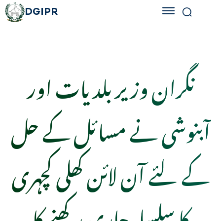
DGIPR
نگران وزیر بلدیات اور
آبنوشی نے مسائل کے حل
کے لئے آن لائن کھلی کچہری
کا سلسلہ جاری رکھنے کا