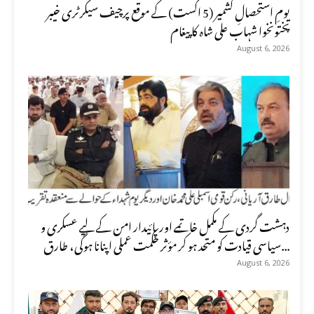
یومِ استحصالِ کشمیر (5 اگست) کے موقع پرچیف سیکرٹری خیبر
پختونخوا شہاب علی شاہ کا پیغام
August 6, 2026
دہشت گردی کے مکمل خاتمے اور پائیدار امن کے لیے عسکری و
سیاسی قیادت کو متحد ہو کر مؤثر حکمت عملی اپنانا ہوگی، طارق...
August 6, 2026