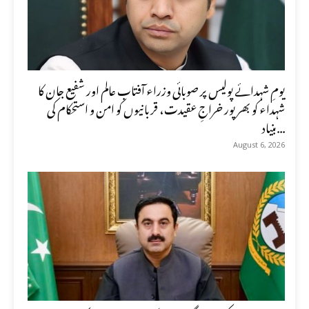
یومِ شہدائے پولیس پر صوبائی وزراء آفتاب عالم اور شفیع جان کا
شہداء کو بھرپور خراجِ عقیدت، قربانیوں کو امن و استحکام کی
بنیاد...
August 6, 2026