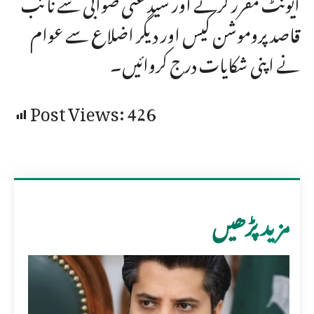
ایونٹ مقرر کرنے اور سید غنی صوابی سے نائب
قاصد پروموشن کیس اور دیگر اضلاع سے عوام
نے اپنی شکایات درج کروائیں۔
Post Views:
426
مزید پڑھیں