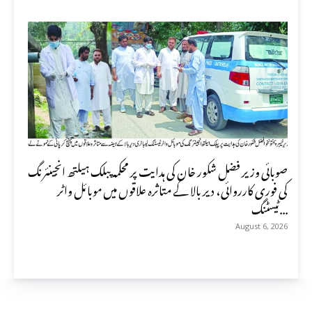
صوبائی وزیر فضل شکور خان کی ہدایت پر محکمہ پبلک ہیلتھ انجینئرنگ
کی فوری کارروائی، دیر بالا کے متاثرہ علاقوں میں موبائل واٹر
ٹیسٹنگ...
August 6, 2026