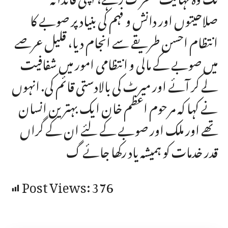
صلاحیتوں اور دانش و فہم کی بنیاد پر صوبے کا
انتظام احسن طریقے سے انجام دیا، قلیل عرصے
میں صوبے کے مالی و انتظامی امور میں شفافیت
لے کر آئے اور میرٹ کی بالادستی قائم کی. انہوں
نے کہا کہ مرحوم اعظم خان ایک بہترین انسان
تھے اور ملک اور صوبے کے لئے ان کے گراں
قدر خدمات کو ہمیشہ یاد رکھا جائے گ
Post Views:
376