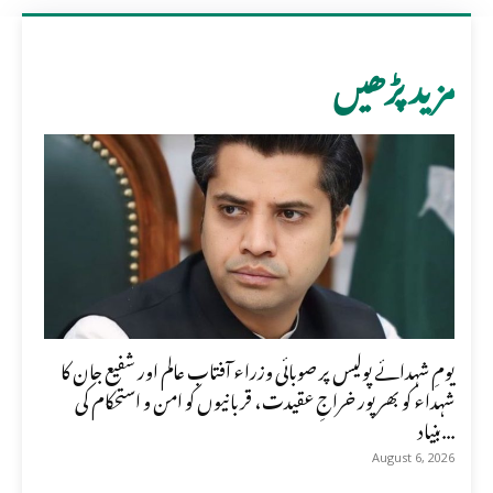
مزید پڑھیں
یومِ شہدائے پولیس پر صوبائی وزراء آفتاب عالم اور شفیع جان کا
شہداء کو بھرپور خراجِ عقیدت، قربانیوں کو امن و استحکام کی
بنیاد...
August 6, 2026