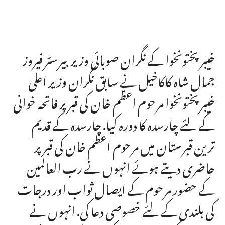
خیبر پختونخوا کے نگران صوبائی وزیربیرسٹر فیروز
جمال شاہ کاکاخیل نے سابق نگران وزیر اعلیٰ
خیبرپختونخوا مرحوم اعظم خان کی قبر پر فاتحہ خوانی
کے لئے چارسدہ کا دورہ کیا. چارسدہ کے قدیم
ترین قبرستان میں مرحوم اعظم خان کی قبر پر
حاضری دیتے ہوئے انہوں نے رب العالمین
کے حضور مرحوم کے ایصال ثواب اور درجات
کی بلندی کے لئے خصوصی دعا کی. انہوں نے