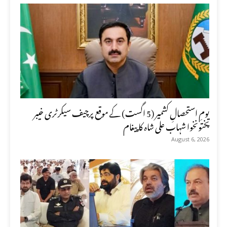
یومِ استحصالِ کشمیر (5 اگست) کے موقع پرچیف سیکرٹری خیبر
پختونخوا شہاب علی شاہ کا پیغام
August 6, 2026