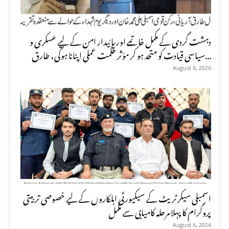
دہشت گردی کے مکمل خاتمے اور پائیدار امن کے لیے عسکری و
سیاسی قیادت کو متحد ہو کر مؤثر حکمت عملی اپنانا ہوگی، طارق...
August 6, 2026
اسمبلی سیکرٹریٹ کے سیکیورٹی اہلکاروں کے لیے خصوصی تربیتی
پروگرام کا پہلا مرحلہ کامیابی سے مکمل
August 6, 2026