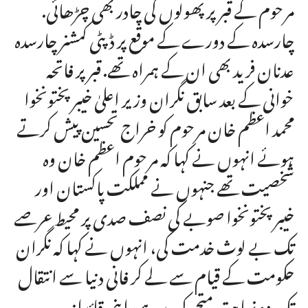
مرحوم کے قبر پر پھولوں کی چادر بھی چڑھائی.
چارسدہ کے دورے کے موقع پر ڈپٹی کمشنر چارسدہ
عدنان فرید بھی ان کے ہمراہ تھے. قبر پر فاتحہ
خوانی کے بعد سابق نگران وزیر اعلیٰ خیبرپختونخوا
محمد اعظم خان مرحوم کو خراج تحسین پیش کرتے
ہوئے انہوں نے کہا کہ مرحوم اعظم خان وہ
شخصیت تھے جنہوں نے مملکت پاکستان اور
خیبرپختونخوا صوبے کی نصف صدی پر محیط عرصے
تک بے لوث خدمت کی، انہوں نے کہا کہ نگران
حکومت کے قیام سے لے کر فانی دنیا سے انتقال
تک وہ نہایت متحرک رہے، اپنی قائدانہ