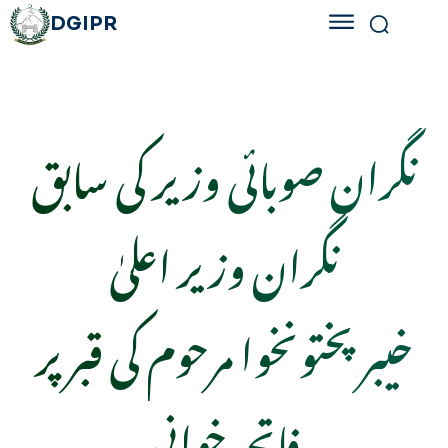
DGIPR
نگران صوبائی وزیر کی سابق
نگران وزیر اعلیٰ
خیبرپختونخوا مرحوم کی قبر پر
فاتحہ خوانی