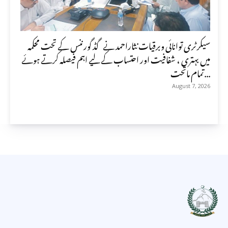
سیکرٹری توانائی وبرقیات نثاراحمد نے گڈ گورننس کے تحت محکمہ
میں بہتری ، شفافیت اور احتساب کے لیے اہم فیصلہ کرتے ہوئے
تمام ماتحت...
August 7, 2026