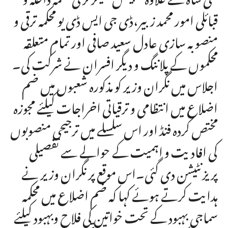
قبائلی امور محمد زبیر،ڈی جی ایس ڈی یو محکمہ ترقی و
منصوبہ سازی عادل سعید صافی اور تمام متعلقہ
محکموں کے پلاننگ و دیگر افسران نے شرکت کی۔
اجلاس میں نگران وزیر کو مذکورہ شعبوں میں ضم
اضلاع میں انتظامی و ترقیاتی اخراجات کیلئے مجوزہ
مختص کردہ فنڈ اور اس سلسلے میں ترجیحی منصوبوں
کی افادیت و اہمیت کے حوالے سے تفصیلی
پریزنٹیشن دی گئی۔اس موقع پر نگران وزیر نے
ہدایت کرتے ہوئے کہا کہ ضم اضلاع میں محکمہ
سماجی بہبود کے تحت خواتین کی فلاح وبہبود کیلئے