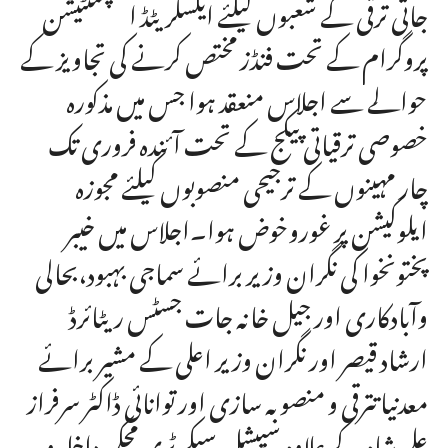
جاتی ترقی کے شعبوں کیلئے ایکسلریٹڈ ایمپلمنٹیشن
پروگرام کے تحت فنڈز مختص کرنے کی تجاویز کے
حوالے سے اجلاس منعقد ہوا جس میں مذکورہ
خصوصی ترقیاتی پیکج کے تحت آئندہ فروری تک
چار مہینوں کے ترجیحی منصوبوں کیلئے مجوزہ
ایلوکیشن پر غوروخوض ہوا۔اجلاس میں خیبر
پختونخوا کی نگران وزیر برائے سماجی بہبود،بحالی
وآبادکاری اور جیل خانہ جات جسٹس ریٹائرڈ
ارشاد قیصر اور نگران وزیر اعلی کے مشیر برائے
معدنیاتترقی و منصوبہ سازی اور توانائی ڈاکٹر سرفراز
علی شاہ کے علاوہ سپیشل سیکر ٹری محکمہ داخلہ و