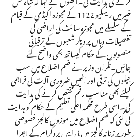
خیبرمیں ریسکیو 1122 کے مجوزہ اکیڈمی کے قیام
کے سلسلے میں مجوزہ سائٹ کی اراضی کی
تفصیلات وہاں پر دیگر شعبوں کے ترقیاتی
منصوبوں کے حکام کیساتھ بھی واضح کئے
جائیں۔نگران وزیر نے ضم اضلاع میں سب
جیلوں کی ترقی اور انھیں ضروری آلات کی فراہمی
کیلئے بھی مناسب رقم مختص کرنے کی ہدایت
کی۔اسی طرح محکمہ اعلی تعلیم کے حکام کو ہدایت
کی گئی کہ ضم اضلاع میں موزوں کالجز خصوصی
طور پر زنانہ کالجز میں بی ایس پروگرام کے اجرا