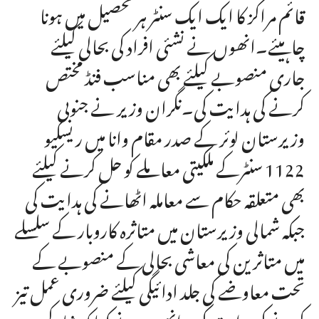
قائم مراکز کا ایک ایک سنٹر ہر تحصیل میں ہونا
چاہیئے۔انھوں نے نشئی افراد کی بحالی کیلئے
جاری منصوبے کیلئے بھی مناسب فنڈ مختص
کرنے کی ہدایت کی۔نگران وزیر نے جنوبی
وزیرستان لوئر کے صدر مقام وانا میں ریسکیو
1122 سنٹرکے ملکیتی معاملے کو حل کرنے کیلئے
بھی متعلقہ حکام سے معاملہ اٹھانے کی ہدایت کی
جبکہ شمالی وزیرستان میں متاثرہ کاروبار کے سلسلے
میں متاثرین کی معاشی بحالی کے منصوبے کے
تحت معاوضے کی جلد ادائیگی کیلئے ضروری عمل تیز
کرنے کی ہدایت کی۔انھوں نے کہا کہ شاہ کس