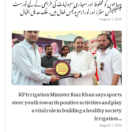
سیاحوں کو محفوظ اور معیاری سہولیات کی فراہمی کے لیے ٹورسٹ
فیسلیٹیشن سنٹرز اور ٹورازم پولیس فعال ہیں، ملک عدیل اقبال
August 7, 2026
KP Irrigation Minister Riaz Khan says sports
steer youth towards positive activities and play
a vital role in building a healthy society
Irrigation...
August 7, 2026