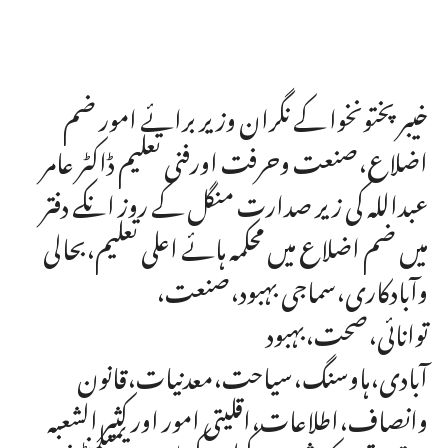
خیبر پختونخوا کے نگران وزیر برائے امور ضم
اضلاع،صنعت وحرفت اورفنی تعلیم ڈاکٹر عامر
عبداللہ کی زیر صدارت منگل کے روز انکے دفتر
میں ضم اضلاع میں محکمہ ہائے اعلی تعلیم،بحالی
وآبادکاری،سماجی بہبود،صنعت،
توانائی،صحت،بہبود
آبادی،ہاوسنگ،سیاحت،معدنیات،قانون
وانصاف،اطلاعات،اقلیتی امور اور کثیر الشعبہ