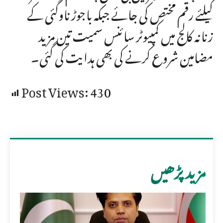
کیلئے رقم مختص کی جائے جبکہ باجوڑ ناوگئی کے
زنانہ کالج میں کمپیوٹر سائنس سمیت تین مزید
مضامین شروع کرنے کی بھی ہدایت کی گئی۔
Post Views:
430
مزید پڑھیں