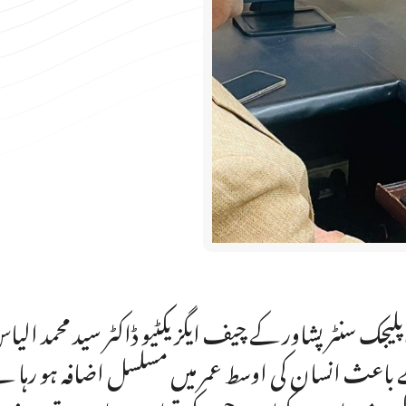
اپلیجک سنٹر پشاور کے چیف ایگزیکٹیو ڈاکٹر سید محمد الی
باعث انسان کی اوسط عمر میں مسلسل اضافہ ہو رہا ہ