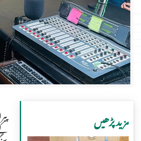
پیر
مزید پڑھیں
کے 