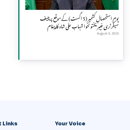
یومِ استحصالِ کشمیر (5 اگست) کے موقع پرچیف
سیکرٹری خیبر پختونخوا شہاب علی شاہ کا پیغام
August 6, 2026
 Links
Your Voice