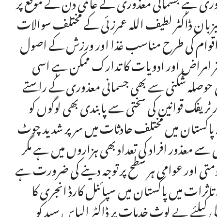
روری ہے جسمانی معذوری کے عالمی دن کے موقع پر
یزبان ڈاکٹر لطیف اللہ عمرزئی کے مختلف سوالات
افتہ اقوام کی طرح مناسب غذا اور ورزش کے اصول
یشتر امراض اور ادویات کا تدارک ممکن ہے اسی
ی حوصلہ شکنی سے بھی جسمانی معذوری کے راستے
ر ٹریفک قوانین کی سختی سے پابندی بھی لوگوں کو
پاکستان میں مختلف حادثات میں سر پر شدید چوٹ
 سے معذور افراد کی تعداد بھی ہزاروں میں ہے مگر
متی اور عوامی ہر سطح پر توجہ دینے کی ضرورت ہے
اثرات میں پاکستان میں سپائنل کارڈ انجری کا
ی کیلئے بے لوث خدمات پر ڈاکٹر الیاس سید کو