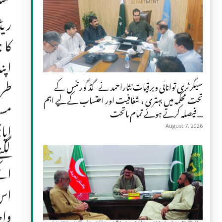
سنگ
ریڈ
کا 
اپن
طرح
سیکرٹری توانائی وبرقیات نثاراحمد نے گڈ گورننس کے
تحت محکمہ میں بہتری ، شفافیت اور احتساب کے لیے اہم
مسد
فیصلہ کرتے ہوئے تمام ماتحت...
اپا
August 7, 2026
لگن
انک
اس 
واح