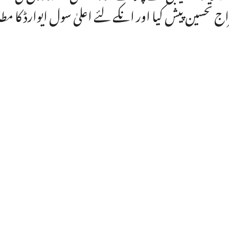
ج تحسین پیش کیا اور انکے لئے اعلیٰ سول ایوارڈ کا مطال