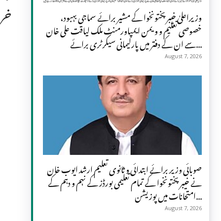
خرا
وزیراعلیٰ خیبرپختونخوا کے مشیر برائے سماجی بہبود،
خصوصی تعلیم و ویمن ایمپاورمنٹ ملک لیاقت علی خان
سے ان کے دفتر میں پارلیمانی سیکرٹری برائے...
August 7, 2026
صوبائی وزیر برائے ابتدائی و ثانوی تعلیم ارشد ایوب خان
نے خیبرپختونخوا کے تمام تعلیمی بورڈز کے نہم و دہم کے
امتحانات میں پوزیشن...
August 7, 2026