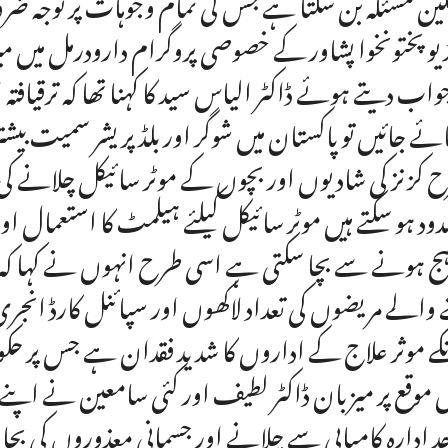
ین مسئلہ بن سکتا ہے جس کی تمام وجوہات پر توجہ ض
یو پختونخوا پشاور کے خصوصی پروگرام دارودرمل میں م
جواب دیتے ہوئے ڈاکٹر الیاس سید کا کہنا تھا کہ ترقی
ائے جائیں تو پاکستان میں شوگر اور بلڈ پریشر سمیت ب
 کزنز کی شادیوں اور بچوں کے موٹر سائیکل چلانے ک
ود ہو سکتے ہیں موٹر سائیکل کیلئے ہیلمٹ کا استعمال او
ہج ہونے سے بچا سکتی ہے اسی طرح انہوں نے کہا کہ 
ے والے مریضوں کی تعداد لاکھوں اور سپائنل کارڈ انجری
ے موثر علاج کے اداروں کا شدید فقدان ہے جس پر حکو
موقع پر میزبان ڈاکٹر لطیف اور کئی سامعین نے اپنے ت
د ادارہ کامیابی سے چلانے اور جسمانی معذوروں کی بحال