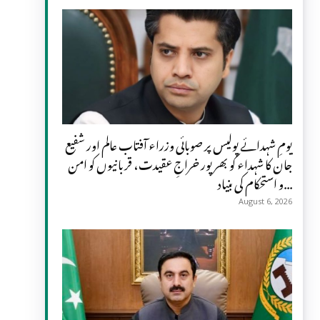
یومِ شہدائے پولیس پر صوبائی وزراء آفتاب عالم اور شفیع
جان کا شہداء کو بھرپور خراجِ عقیدت، قربانیوں کو امن
و استحکام کی بنیاد...
August 6, 2026