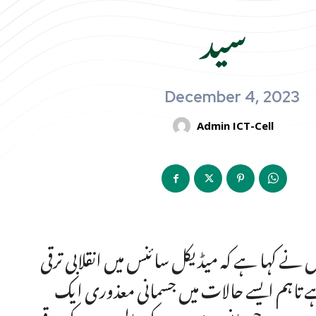
سید
December 4, 2023
Admin ICT-Cell
اس نے کہا ہے کہ میڈیکل سائنس میں انقلابی ترقی
ے تاہم ایسے حالات میں جسمانی معذوری ایک