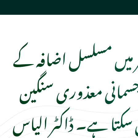
 میں مسلسل اضافہ کے
مانی معذوری سنگین
 سکتا ہے۔ ڈاکٹر الیاس