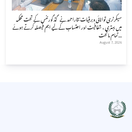
سیکرٹری توانائی وبرقیات نثاراحمد نے گڈ گورننس کے تحت محکمہ
میں بہتری ، شفافیت اور احتساب کے لیے اہم فیصلہ کرتے ہوئے
تمام ماتحت...
August 7, 2026