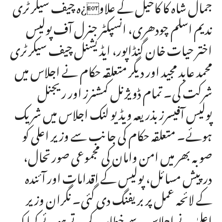
جمال شاہ کا کاخیل کے علاو¿ہ چیف سیکرٹری
ندیم اسلم چودھری، انسپکٹر جنرل آف پولیس
اختر حیات خان گنڈاپور، ایڈیشنل چیف سیکرٹری
محمد عابد مجید اور دیگر متعلقہ حکام نے اجلاس میں
شرکت کی۔ تمام ڈویژنل کمشنرز اور ریجنل
پولیس آفیسرز بذریعہ ویڈیو لنک اجلاس میں شریک
ہوئے۔ متعلقہ حکام کی جانب سے وزیر اعلی کو
صوبہ بھر میں امن وامان کی مجموعی صورتحال،
درپیش مسائل، پولیس کے اقدامات اور آئندہ
کے لائحہ عمل پر بریفنگ دی گئی۔ نگران وزیر
اعلیٰ نے اجلاس سے خطاب کرتے ہوئے کہا کہ