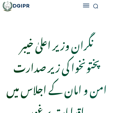
DGIPR
نگران وزیر اعلیٰ خیبر
پختونخوا کی زیر صدارت
امن و امان کے اجلاس میں
اقدامات پر غور