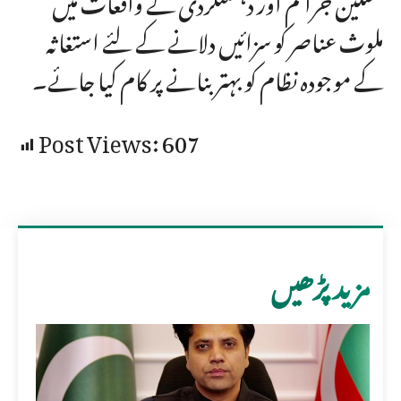
ملوث عناصر کو سزائیں دلانے کے لئے استغاثہ
کے موجودہ نظام کو بہتر بنانے پر کام کیا جائے۔
Post Views:
607
مزید پڑھیں