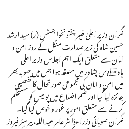
نگران وزیر اعلیٰ خیبر پختونخوا جسٹس (ر) سید ارشد
حسین شاہ کی زیر صدارت منگل کے روز امن و
امان سے متعلق ایک اہم اجلاس وزیر اعلیٰ
ہاو¿س پشاور میں منعقد ہوا جس میں صوبہ بھر
میں امن و امان کی مجموعی صورتحال کا تفصیلی
جائزہ لیا گیا اور ضم اضلاع میں پولیس کو مستحکم
کرنے سے متعلق امور پر غور و خوص کیا گیا۔
نگران صوبائی وزراءڈاکٹر عامر عبداللہ، بیرسٹر فیروز