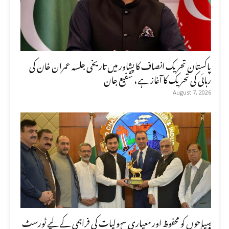
پاکستان تحریک انصاف کا پشاور میں تاریخی جلسہ عمران خان کی
رہائی کی تحریک کا آغاز ہے، شفیع جان
August 7, 2026
سیاحوں کو محفوظ اور معیاری سہولیات کی فراہمی کے لیے ٹورسٹ