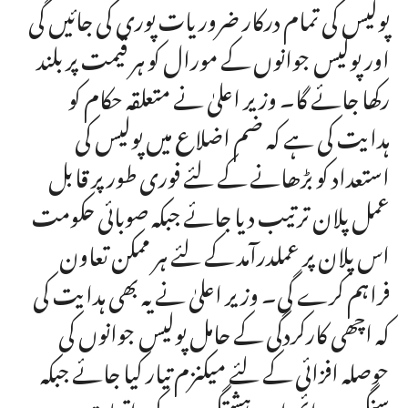
پولیس کی تمام درکار ضروریات پوری کی جائیں گی
اور پولیس جوانوں کے مورال کو ہر قیمت پر بلند
رکھا جائے گا۔ وزیر اعلیٰ نے متعلقہ حکام کو
ہدایت کی ہے کہ ضم اضلاع میں پولیس کی
استعداد کو بڑھانے کے لئے فوری طور پر قابل
عمل پلان ترتیب دیا جائے جبکہ صوبائی حکومت
اس پلان پر عملدرآمد کے لئے ہر ممکن تعاون
فراہم کرے گی۔ وزیر اعلیٰ نے یہ بھی ہدایت کی
کہ اچھی کارکردگی کے حامل پولیس جوانوں کی
حوصلہ افزائی کے لئے میکنزم تیار کیا جائے جبکہ
سنگین جرائم اور دہشتگردی کے واقعات میں