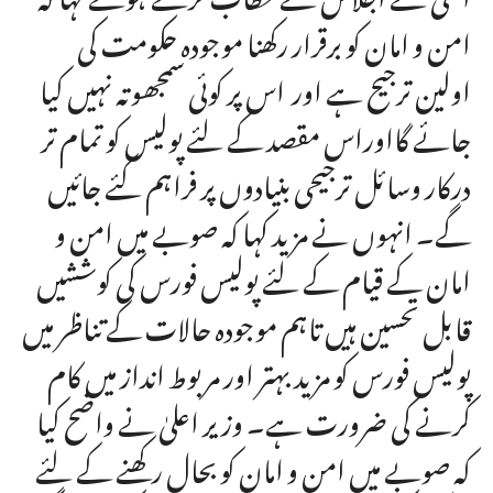
امن و امان کو برقرار رکھنا موجودہ حکومت کی
اولین ترجیح ہے اور اس پر کوئی سمجھوتہ نہیں کیا
جائے گااوراس مقصد کے لئے پولیس کو تمام تر
درکار وسائل ترجیحی بنیادوں پر فراہم کئے جائیں
گے۔ انہوں نے مزید کہا کہ صوبے میں امن و
امان کے قیام کے لئے پولیس فورس کی کوششیں
قابل تحسین ہیں تاہم موجودہ حالات کے تناظر میں
پولیس فورس کو مزید بہتر اور مربوط انداز میں کام
کرنے کی ضرورت ہے۔ وزیر اعلیٰ نے واضح کیا
کہ صوبے میں امن و امان کو بحال رکھنے کے لئے