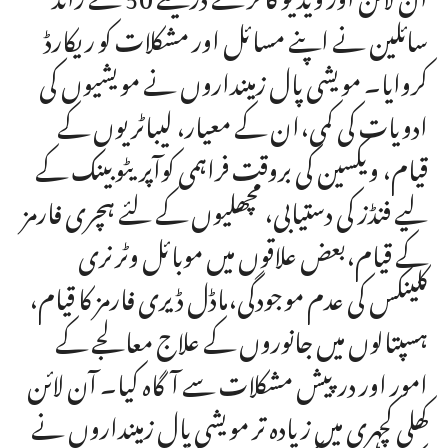
سائلین نے اپنے مسائل اور مشکلات کو ریکارڈ
کروایا۔ مویشی پال زمینداروں نے مویشیوں کی
ادویات کی کمی،ان کے معیار، لیباٹریوں کے
قیام، ویکسین کی بروقت فراہمی کوآپریٹوبینک کے
لیے فنڈز کی دستیابی، مچھلیوں کے لئے ہچری فارمز
کے قیام،بعض علاقوں میں موبائل وٹرنری
کلینکس کی عدم موجودگی،ماڈل ڈیری فارمز کا قیام،
ہسپتالوں میں جانوروں کے علاج معالجے کے
امور اور درپیش مشکلات سے آگاہ کیا۔ آن لائن
کھلی کچہری میں زیادہ تر مویشی پال زمینداروں نے