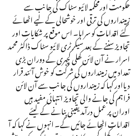
حکومت اورمحکمہ لائیو سٹاک کی جانب سے
زمینداروں کی ترقی اور خوشحالی کے لیے اٹھائے
گئے اقدامات کو سراہا۔ اس موقع پر شکایات اور
تجاویز سننے کے بعد سیکرٹری لائیو سٹاک ڈاکٹر محمد
اسرار نے آن لائن کھلی کچہری کے دوران بڑی
تعداد میں زمینداروں کی شرکت کو خوش آئند قرار
دیااور کہا کہ زمینداروں کی جانب سے آن لائن
فراہم کی جانے والی تجاویز انتہائی مفید ہیں
اوران پر عمل درآمد یقینی بنانے کے لیئے
اقدامات اٹھائے جائیں گے۔ انہوں نے کہا کہ آ
ن لائن کھلی کچہری کا بنیادی مقصد لوگوں کو درپیش