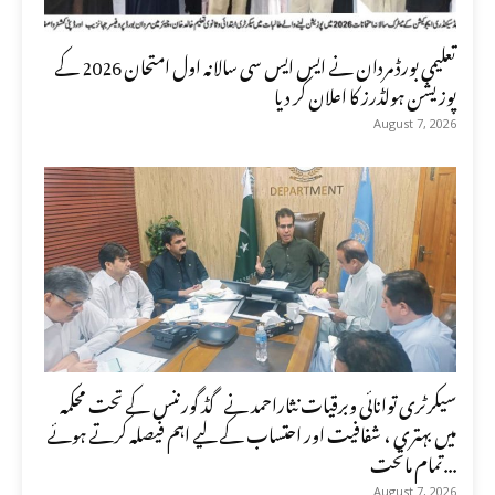
تعلیمی بورڈ مردان نے ایس ایس سی سالانہ اول امتحان 2026 کے
پوزیشن ہولڈرز کا اعلان کر دیا
August 7, 2026
سیکرٹری توانائی وبرقیات نثاراحمد نے گڈ گورننس کے تحت محکمہ
میں بہتری ، شفافیت اور احتساب کے لیے اہم فیصلہ کرتے ہوئے
تمام ماتحت...
August 7, 2026