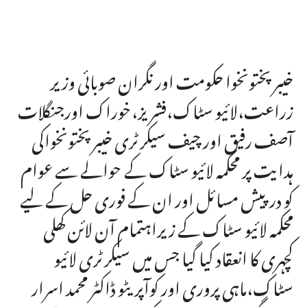
خیبر پختونخوا حکومت اور نگران صوبائی وزیر
زراعت،لائیو سٹاک،فشریز،خوراک اورجنگلات
آصف رفیق اور چیف سیکرٹری خیبر پختونخواکی
ہدایت پر محکمہ لائیو سٹاک کے حوالے سے عوام
کو درپیش مسائل اور ان کے فوری حل کے لیے
محکمہ لائیو سٹاک کے زیراہتمام آن لائن کھلی
کچہری کا انعقاد کیا گیا جس میں سیکرٹری لائیو
سٹاک،ماہی پروری اور کوآپریٹو ڈاکٹر محمد اسرار