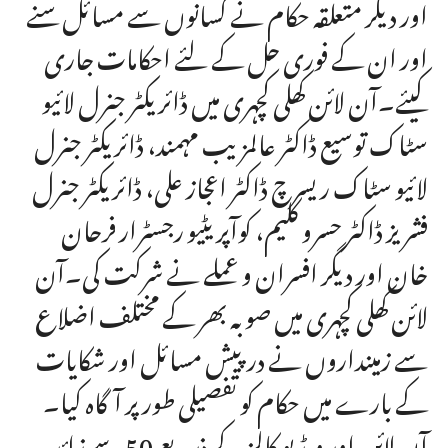
اور دیگر متعلقہ حکام نے کسانوں سے مسائل سنے
اور ان کے فوری حل کے لئے احکامات جاری
کیئے۔آن لائن کھلی کچہری میں ڈائریکٹر جنرل لائیو
سٹاک توسیع ڈاکٹر عالمزیب مہمند، ڈائریکٹر جنرل
لائیو سٹاک ریسرچ ڈاکٹر اعجاز علی، ڈائریکٹر جنرل
فشریز ڈاکٹر حسرو کلیم، کوآپریٹیو رجسٹرار فرحان
خان اور دیگر افسران و عملے نے شرکت کی۔آن
لائن کھلی کچہری میں صوبہ بھر کے مختلف اضلاع
سے زمینداروں نے درپیش مسائل اور شکایات
کے بارے میں حکام کو تفصیلی طور پر آگاہ کیا۔
آن لائن اور ویڈیو کالز کے ذریعے 50 سے زائد