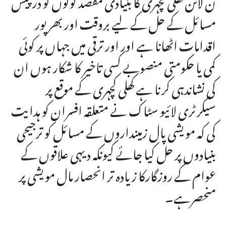
مسائل کے حل کے لیے بروقت اور بھر پور
اقدامات اٹھانا ہے اور اور ترقی میں جہاں پر کوئی
کمی یا حکومتی منصوبے کسی تاخیر کا شکار ہوں ان
کی نشاندہی کرنا ہے کھلی کچہری کے موقع پر
سیکرٹری لائیو سٹاک نے متعلقہ افسران کو ہدایت
کی کہ مویشی پال زمینداروں کے مسائل کو ترجیحی
بنیادوں پر حل کیا جائے کیونکہ دیہی علاقوں کے
عوام کے روزگارکا زیادہ تر انحصار مال مویشی پر
منحصرہے۔