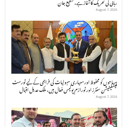
رہائی کی تحریک کا آغاز ہے، شفیع جان
August 7, 2026
سیاحوں کو محفوظ اور معیاری سہولیات کی فراہمی کے لیے ٹورسٹ
فیسلیٹیشن سنٹرز اور ٹورازم پولیس فعال ہیں، ملک عدیل اقبال
August 7, 2026