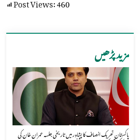
Post Views:
460
مزید پڑھیں
پاکستان تحریک انصاف کا پشاور میں تاریخی جلسہ عمران خان کی