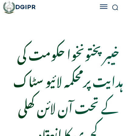
DGIPR
خیبر پختونخوا حکومت کی
ہدایت پرمحکمہ لائیو سٹاک
کے تحت آن لائن کھلی
کچہری کا انعقاد