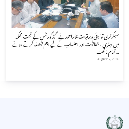
سیکرٹری توانائی وبرقیات نثاراحمد نے گڈ گورننس کے تحت محکمہ
میں بہتری ، شفافیت اور احتساب کے لیے اہم فیصلہ کرتے ہوئے
تمام ماتحت...
August 7, 2026