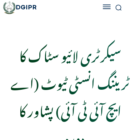
DGIPR
سیکرٹری لائیو سٹاک کا
ٹریننگ انسٹی ٹیوٹ (اے
ایچ آئی ٹی آئی) پشاور کا
دورہ۔