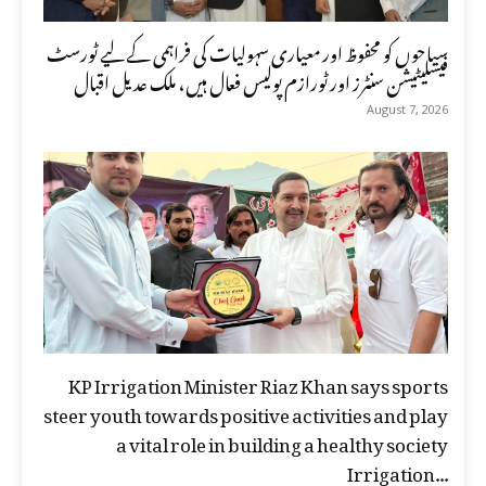
سیاحوں کو محفوظ اور معیاری سہولیات کی فراہمی کے لیے ٹورسٹ
فیسلیٹیشن سنٹرز اور ٹورازم پولیس فعال ہیں، ملک عدیل اقبال
August 7, 2026
KP Irrigation Minister Riaz Khan says sports
steer youth towards positive activities and play
a vital role in building a healthy society
Irrigation...