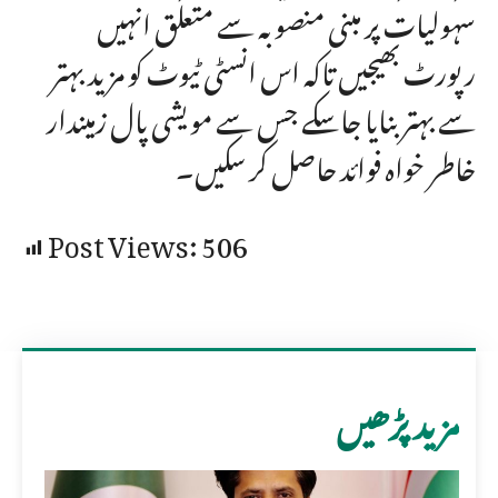
سہولیات پر مبنی منصوبہ سے متعلق انہیں
رپورٹ بھیجیں تاکہ اس انسٹی ٹیوٹ کو مزید بہتر
سے بہتر بنایا جاسکے جس سے مویشی پال زمیندار
خاطر خواہ فوائد حاصل کر سکیں۔
Post Views:
506
مزید پڑھیں