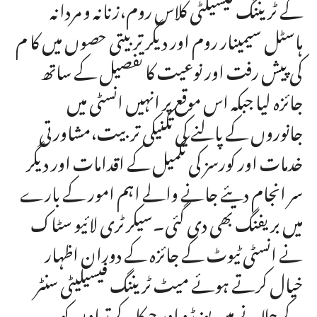
کے ٹریننگ فیسیلٹی کلاس روم،زنانہ و مردانہ
ہاسٹل سیمینار روم اور دیگر تربیتی حصوں میں کا م
کی پیش رفت اور نوعیت کا تفصیل کے ساتھ
جائزہ لیا جبکہ اس موقع پر انہیں انسٹی میں
جانوروں کے پالنے کی تکنیکی تربیت،مشاورتی
خدمات اور کورسز کی تکمیل کے اقدامات اور دیگر
سر انجام دیئے جانے والے اہم امور کے بارے
میں بریفنگ بھی دی گئی۔سیکرٹری لائیو سٹاک
نے انسٹی ٹیوٹ کے جائزہ کے دوران اظہار
خیال کرتے ہوئے میٹ ٹریننگ فیسیلیٹی سنٹر
کے چلانے میں یونیڈو اور جیکاکے تعاون کو