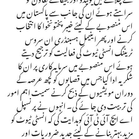
سراہتے ہوئے ان کی جانب سے پاکستان میں
اس منصوبے کے لیئے خیبر پختونخوا کا انتخاب
کرنے اور پھر اینیمل ہسبنڈری ان سروس
ٹریننگ انسٹی ٹیوٹ کی فعالیت کو ترجیح دیتے
ہوئے اس منصوبے میں سرمایہ کاری پر ان کا
شکریہ ادا کیاجس میں قصابوں کو کچھ عرصہ کے
دوران مویشیوں کے ذبح کرنے سمیت اہم امور
کی تربیت دی جا ئے گی۔ انہوں نے پرنسپل
اے ایچ آئی ٹی آئی کوہدایت کی کہ انسٹی ٹیوٹ کو
مزید بہتر بنانے کے لیئے جدید ضروریات اور