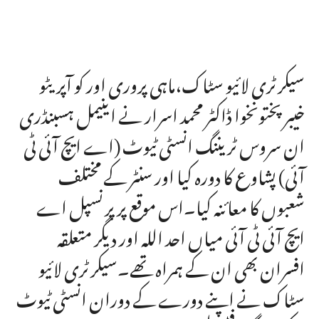
سیکرٹری لائیو سٹاک،ماہی پروری اور کو آپریٹو
خیبرپختونخوا ڈاکٹر محمد اسرار نے اینیمل ہسبنڈری
ان سروس ٹریننگ انسٹی ٹیوٹ (اے ایچ آئی ٹی
آئی) پشاوع کا دورہ کیا اور سنٹر کے مختلف
شعبوں کا معائنہ کیا۔اس موقع پر پرنسپل اے
ایچ آئی ٹی آئی میاں احد اللہ اور دیگر متعلقہ
افسران بھی ان کے ہمراہ تھے۔سیکرٹری لائیو
سٹاک نے اپنے دورے کے دوران انسٹی ٹیوٹ