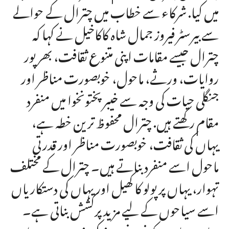
میں کیا. شرکاء سے خطاب میں چترال کے حوالے
سے بیرسٹر فیروز جمال شاہ کاکاخیل نے کہا کہ
چترال جیسے مقامات اپنی متنوع ثقافت، بھرپور
روایات، ورثے، ماحول، خوبصورت مناظر اور
جنگلی حیات کی وجہ سے خیبرپختونخوا میں منفرد
مقام رکھتے ہیں. چترال محفوظ ترین خطہ ہے،
یہاں کی ثقافت، خوبصورت مناظر اور قدرتی
ماحول اسے منفرد بناتے ہیں۔ چترال کے مختلف
تہوار، یہاں پر پولو کا کھیل اور یہاں کی دستکاریاں
اسے سیاحوں کے لیے مزید پرکشش بناتی ہے۔