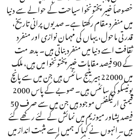
خصوصاً خیبرپختونخوا سیاحت کے حوالے سے دنیا
میں منفرد مقام رکھتا ہے۔ صدیوں پرانی تاریخ،
قدرتی ماحول، یہاں کی مہمان نوازی اور منفرد
ثقافت اسے دنیا میں منفرد بناتی ہیں۔ بدھ مت
کے 90 فیصد مقامات خیبر پختونخوا میں ہیں، ملک
میں 22000 ہیریٹیج سائٹس ہیں جن میں سے پانچ
یونیسکو کی سائٹس ہیں۔ صوبے کے پاس 2000
قیمتی ارٹیکفٹس موجود ہیں جن میں سے صرف 50
فیصد پشاور میوزیم میں نمائش کے لئے رکھے گئے
ہیں۔ انہوں نے کہا کہ ہمیں اسے مثبت انداز میں