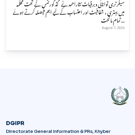
سیکرٹری توانائی وبرقیات نثاراحمد نے گڈ گورننس کے تحت محکمہ
میں بہتری ، شفافیت اور احتساب کے لیے اہم فیصلہ کرتے ہوئے
تمام ماتحت...
August 7, 2026
DGIPR
Directorate General Information & PRs, Khyber