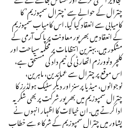
چترال کے حوالے سے ‘چترال سمپوزیم’ کا
کامیابی سے انعقاد کیا گیا. اس کامیاب سمپوزیم
کے انعقاد میں بھرپور معاونت پر پاک آرمی کے
مشکور ہیں. بہترین انتظامات پر محکمہ سیاحت اور
کلچر وٹوورزم اتھارٹی کی ٹیم داد کی مستحق ہے،
اس موقع پر چترال سے عمائدین، ماہرین،
نوجوانوں، میڈیا پرسنز اور دیگر سٹیک ہولڈرز کا
چترال سمپوزیم میں بھرپور شرکت پر بھی شکریہ
ادا کرتے ہیں. ان خیالات کا اظہار انہوں نے
پشاور میں چترال سمپوزیم کے شرکاء سے خطاب