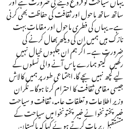
یہاں سیاحت کو فروغ دینے کی ضرورت ہے اور
ساتھ ساتھ ماحول اور ثقافت کی حفاظت بھی کرنی
ہے۔ یہاں کی فطری ماحول اور مقامات بہت
نازک ہیں ہمیں ان کی دیکھ بھال کرنے کی
ضرورت ہے۔ اگر ہم ان جگہوں خیال نہیں
رکھیں گیتو ہمارے پاس آنے والی نسلوں کے
لیے کچھ نہیں بچے گا. اجتماعی طور پر ہمیں کالاش
جیسی مقامی ثقافت کا احترام کرنا ہوگا۔ نگران
وزیر اطلاعات و تعلقات عامہ، ثقافت و سیاحت
خیبرپختونخوا نے خیبرپختونخوا میں سیاحت کے
مستقبل پر بات کرتے ہو ئے کہا کہ پاکستان