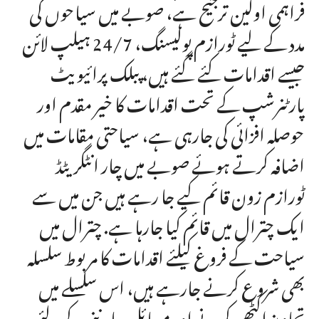
فراہمی اولین ترجیح ہے، صوبے میں سیاحوں کی
مدد کے لیے ٹورازم پولیسنگ، 24/7 ہیلپ لائن
جیسے اقدامات کئے گئے ہیں، پبلک پرائیویٹ
پارٹنرشپ کے تحت اقدامات کا خیر مقدم اور
حوصلہ افزائی کی جارہی ہے، سیاحتی مقامات میں
اضافہ کرتے ہوئے صوبے میں چار انٹگریٹڈ
ٹورازم زون قائم کیے جا رہے ہیں جن میں سے
ایک چترال میں قائم کیا جارہا ہے. چترال میں
سیاحت کے فروغ کیلئے اقدامات کا مربوط سلسلہ
بھی شروع کرنے جارہے ہیں، اس سلسلے میں
تجاویز اکٹھی کرنے اور مسائل جاننے کے لئے