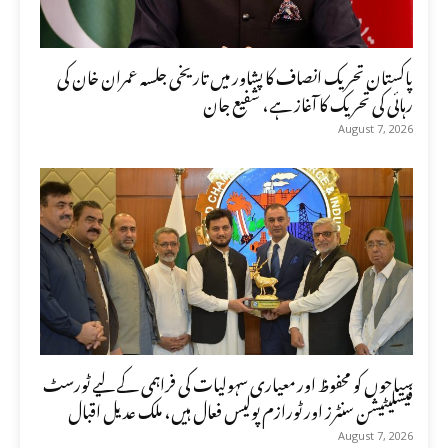
پاکستان تحریک انصاف کا پشاور میں تاریخی جلسہ عمران خان کی
رہائی کی تحریک کا آغاز ہے، شفیع جان
August 7, 2026
سیاحوں کو محفوظ اور معیاری سہولیات کی فراہمی کے لیے ٹورسٹ
فیسلیٹیشن سنٹرز اور ٹورازم پولیس فعال ہیں، ملک عدیل اقبال
August 7, 2026