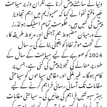
دنیا کے سامنے پیش کرنا ہے. نگران وزیر سیاحت
خیبرپختونخوا نے کہا کہ سمپوزیم میں اہم تجاویز
پیش کی گئیں ہیں، حکومت تمام اسٹیک ہولڈرز
کے درمیان مضبوط ہم آہنگی اور مربوط طریقہ کار
کے تحت موثر نفاذ کو یقینی بنائے گی۔ سال
2024 کو صوبے کے لیے سیاحت کے سال کے
طور پر منانے کی تجویز پیش کی گئی ہے، جس پر
کام ہوگا۔ غیر ملکی اور مقامی سیاحوں کو سیاحتی
مقامات تک آسانی رسائی فراہم کرنے کے لیے
بہتر سہولتیں فراہم کی جائیں گی۔ سیاحتی مقامات
پر آنے والے کسی سیاح کے لیے این او سی کی