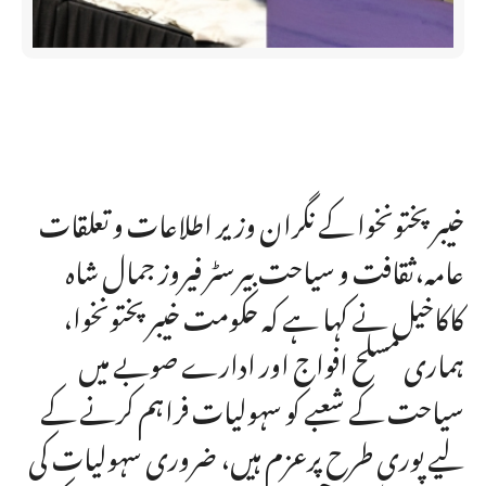
خیبر پختونخوا کے نگران وزیر اطلاعات و تعلقات
عامہ،ثقافت و سیاحت بیرسٹر فیروز جمال شاہ
کاکاخیل نے کہا ہے کہ حکومت خیبرپختونخوا،
ہماری مسلح افواج اور ادارے صوبے میں
سیاحت کے شعبے کو سہولیات فراہم کرنے کے
لیے پوری طرح پرعزم ہیں، ضروری سہولیات کی