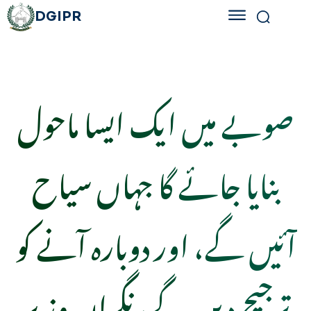
DGIPR
صوبے میں ایک ایسا ماحول
بنایا جائے گا جہاں سیاح
آئیں گے، اور دوبارہ آنے کو
ترجیح دیں گے، نگران وزیر