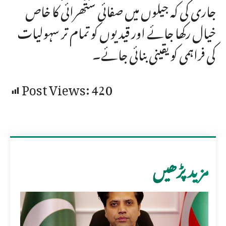
جاری کی کہ جیلوں میں صفائی ستھرائی کا خاص
خیال رکھا جائے اور قیدیوں کو تمام تر سہولیات
کی فراہمی کو یقینی بنائی جائے۔
Post Views:
420
مزید پڑھیں