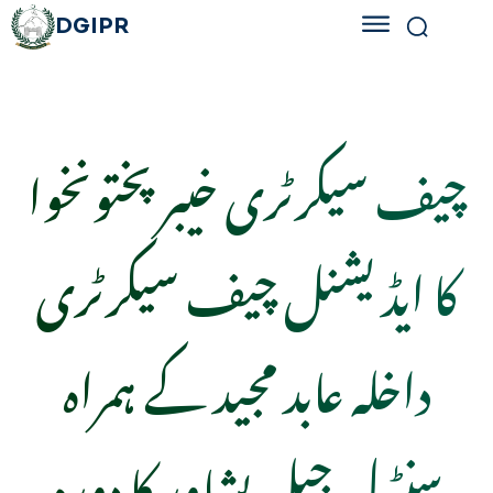
DGIPR
چیف سیکرٹری خیبر پختونخوا
کا ایڈیشنل چیف سیکرٹری
داخلہ عابد مجید کے ہمراہ
سنٹرل جیل پشاور کا دورہ