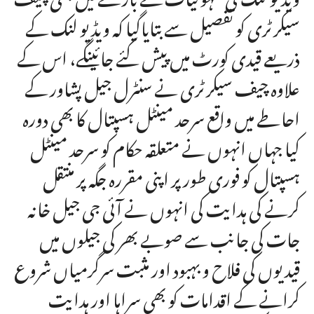
سیکرٹری کو تفصیل سے بتایاگیا کہ ویڈیو لنک کے
ذریعے قیدی کورٹ میں پیش کئے جائینگے، اس کے
علاوہ چیف سیکرٹری نے سنٹرل جیل پشاور کے
احاطے میں واقع سرحد مینٹل ہسپتال کا بھی دورہ
کیا جہاں انہوں نے متعلقہ حکام کو سرحد مینٹل
ہسپتال کو فوری طور پر اپنی مقررہ جگہ پر منتقل
کرنے کی ہدایت کی انہوں نے آئی جی جیل خانہ
جات کی جانب سے صوبے بھر کی جیلوں میں
قیدیوں کی فلاح و بہبود اور مثبت سرگرمیاں شروع
کرانے کے اقدامات کو بھی سراہا اور ہدایت