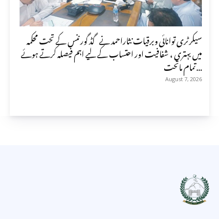
سیکرٹری توانائی وبرقیات نثاراحمد نے گڈ گورننس کے تحت محکمہ
میں بہتری ، شفافیت اور احتساب کے لیے اہم فیصلہ کرتے ہوئے
تمام ماتحت...
August 7, 2026