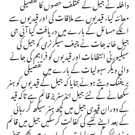
داخلہ نے جیل کے مختلف حصوں کا تفصیلی
معائنہ کیا، قیدیوں سے ملاقات کی اور قیدیوں سے
انکے مسائل کے بارے میں دریافت کیا آئی جی
جیل خانہ جات نے چیف سیکرٹری کو جیل کی
سیکیورٹی انتظامات اور قیدیوں کو فراہم کی جانے
والی دیگر سہولیات کے بارے میں تفصیلی
بریفنگ دیتے ہوئے بتایا کہ جیل کے قیدیوں کو ہنر
سکھانے کے لئے جیل انڈسٹریز قائم ہے تاکہ قید
کے دوران قیدی جیل میں کچھ ہنر سیکھ کر رہائی
کے بعد اپنے کنبے کی کفالت کرسکیں جیل میں قائم
ویڈیو لنک کی سہولیات کے بارے میں بھی چیف