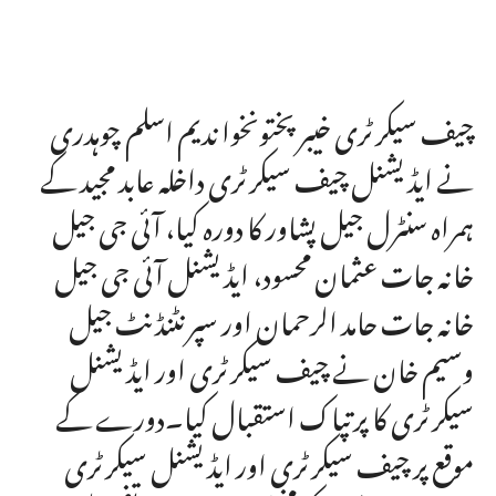
چیف سیکرٹری خیبر پختونخوا ندیم اسلم چوہدری
نے ایڈیشنل چیف سیکرٹری داخلہ عابد مجید کے
ہمراہ سنٹرل جیل پشاور کا دورہ کیا، آئی جی جیل
خانہ جات عثمان محسود، ایڈیشنل آئی جی جیل
خانہ جات حامد الرحمان اور سپرنٹنڈنٹ جیل
وسیم خان نے چیف سیکرٹری اور ایڈیشنل
سیکرٹری کا پرتپاک استقبال کیا۔دورے کے
موقع پر چیف سیکرٹری اور ایڈیشنل سیکرٹری