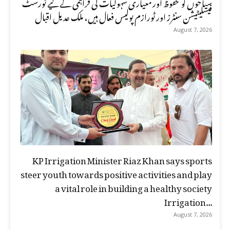
سیاحوں کو محفوظ اور معیاری سہولیات کی فراہمی کے لیے ٹورسٹ
فیسلیٹیشن سنٹرز اور ٹورازم پولیس فعال ہیں، ملک عدیل اقبال
August 7, 2026
KP Irrigation Minister Riaz Khan says sports
steer youth towards positive activities and play
a vital role in building a healthy society
Irrigation...
August 7, 2026