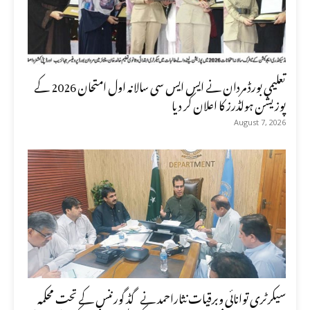
تعلیمی بورڈ مردان نے ایس ایس سی سالانہ اول امتحان 2026 کے
پوزیشن ہولڈرز کا اعلان کر دیا
August 7, 2026
سیکرٹری توانائی وبرقیات نثاراحمد نے گڈ گورننس کے تحت محکمہ