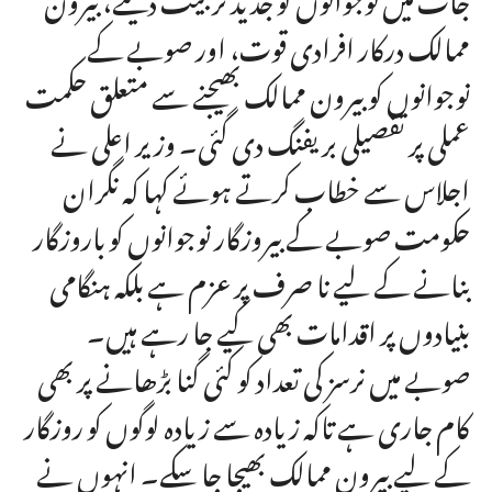
ممالک درکار افرادی قوت، اور صوبے کے
نوجوانوں کو بیرون ممالک بھیجنے سے متعلق حکمت
عملی پر تفصیلی بریفنگ دی گئی۔ وزیر اعلی نے
اجلاس سے خطاب کرتے ہوئے کہا کہ نگران
حکومت صوبے کے بیروزگار نوجوانوں کو باروزگار
بنانے کے لیے نا صرف پر عزم ہے بلکہ ہنگامی
بنیادوں پر اقدامات بھی کیے جا رہے ہیں۔
صوبے میں نرسز کی تعداد کو کئی گنا بڑھانے پر بھی
کام جاری ہے تاکہ زیادہ سے زیادہ لوگوں کو روزگار
کے لیے بیرون ممالک بھیجا جا سکے۔ انہوں نے