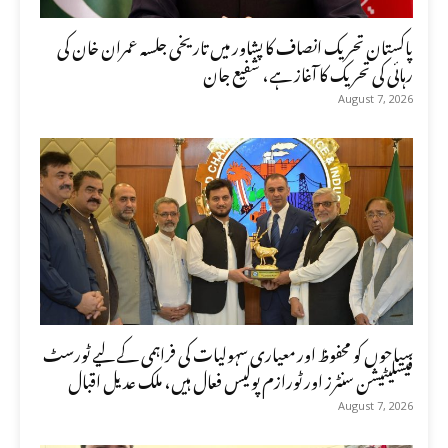
پاکستان تحریک انصاف کا پشاور میں تاریخی جلسہ عمران خان کی
رہائی کی تحریک کا آغاز ہے، شفیع جان
August 7, 2026
سیاحوں کو محفوظ اور معیاری سہولیات کی فراہمی کے لیے ٹورسٹ
فیسلیٹیشن سنٹرز اور ٹورازم پولیس فعال ہیں، ملک عدیل اقبال
August 7, 2026