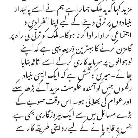
مزید کہا کہ یہ ملک ہمارا ہے ہم نے اسے پائیدار
بنیادوں پر ترقی دینے کے لیے اپنا انفرادی و
اجتماعی کرادار ادا کرنا ہوگا۔ ملک کو ترقی کی راہ پر
گامزن کرنے کا بہترین ذریعہ یہی ہے کہ اپنے
نوجوانوں پر سرمایہ کاری کر کے اسے اثاثہ بنایا
جائے۔میری کوشش ہے کہ ایک ایسی بنیاد
رکھوں جس کو آئندہ حکومت مزید آگے بڑھا سکے
اور عوام کی بھلائی ہو۔ اس وقت صوبے کے
بڑے مسائل میں سے ایک بیروزگاری بھی ہے
جس پر قابو پانے کے لیے روایتی طریقہ کار سے