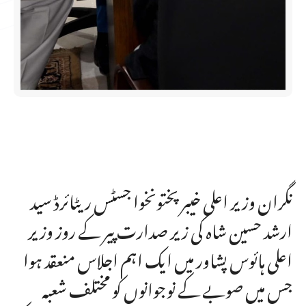
نگران وزیر اعلی خیبر پختونخوا جسٹس ریٹائرڈ سید
ارشد حسین شاہ کی زیر صدارت پیر کے روز وزیر
اعلی ہائوس پشاور میں ایک اہم اجلاس منعقد ہوا
جس میں صوبے کے نوجوانوں کو مختلف شعبہ