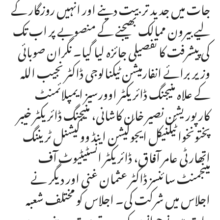
جات میں جدید تربیت دینے اور انہیں روزگار کے
لیے بیرون ممالک بھیجنے کے منصوبے پر اب تک
کی پیشرفت کا تفصیلی جائزہ لیا گیا۔ نگران صوبائی
وزیر برائے انفارمیشن ٹیکنالوجی ڈاکٹر نجیب اللہ
کے علاہ منیجنگ ڈائریکٹر اوورسیز ایمپلائمنٹ
کارپوریشن نصیر خان کاشانی، منیجنگ ڈائریکٹر خیبر
پختونخوا ٹیکنیکل ایجوکیشن اینڈ ووکیشنل ٹریننگ
اتھارٹی عامر آفاق، ڈائریکٹر انسٹیٹیوٹ آف
مینجمنٹ سائنسز ڈاکٹر عثمان غنی اور دیگر نے
اجلاس میں شرکت کی۔ اجلاس کو مختلف شعبہ
جات میں نوجوانوں کو جدید تربیت دینے، بیرون