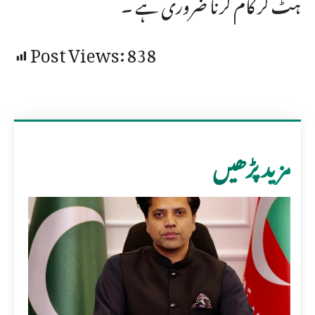
ہٹ کر کام کرنا ضروری ہے ۔
Post Views:
838
مزید پڑھیں