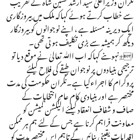
نگران وزیراعلیٰ سید ارشد حسین شاہ نے تقریب
سے خطاب کرتے ہوئے کہاکہ ملک میں بیروزگاری
ایک دیرینہ مسئلہ ہے ، اپنے نوجوانوں کو بیروزگار
دیکھ کر ہمیشہ سے بڑی تکلیف ہو تی تھی۔
ا±نہوںنے کہاکہ اب اﷲ تعالیٰ نے موقع دیا تو
ترجیحی بنیادوں پر نوجوان طبقے کی فلاح کیلئے
پروگرام کا اجراءکیا ہے۔نگران حکومت کی مدت
مختصر ہے اور بنیادی کام عام انتخابات کے
صاف و شفاف انعقاد کیلئے الیکشن کمیشن کو
معاونت فراہم کرنا ہے جس کے لئے ہم ہر ممکن
اقدامات یقینی بنائیں گے تاہم اس مختصر مدت کو