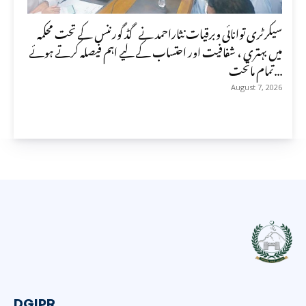
سیکرٹری توانائی وبرقیات نثاراحمد نے گڈ گورننس کے تحت محکمہ
میں بہتری ، شفافیت اور احتساب کے لیے اہم فیصلہ کرتے ہوئے
تمام ماتحت...
August 7, 2026
DGIPR