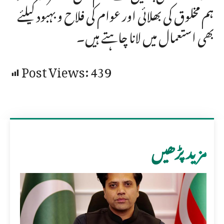
ہم مخلوق کی بھلائی اور عوام کی فلاح و بہبود کیلئے
بھی استعمال میں لانا چاہتے ہیں۔
Post Views:
439
مزید پڑھیں