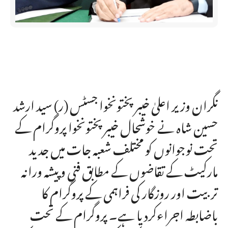
نگران وزیر اعلیٰ خیبر پختونخوا جسٹس (ر) سید ارشد
حسین شاہ نے خوشحال خیبرپختونخوا پروگرام کے
تحت نوجوانوں کو مختلف شعبہ جات میں جدید
مارکیٹ کے تقاضوں کے مطابق فنی و پیشہ ورانہ
تربیت اور روزگار کی فراہمی کے پروگرام کا
باضابطہ اجراءکردیا ہے۔ پروگرام کے تحت