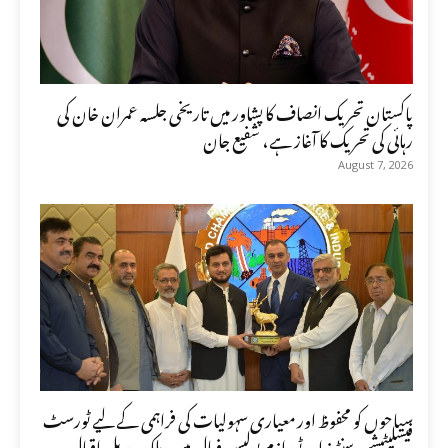
پاکستان تحریک انصاف کا پشاور میں تاریخی جلسہ عمران خان کی
رہائی کی تحریک کا آغاز ہے، شفیع جان
August 7, 2026
سیاحوں کو محفوظ اور معیاری سہولیات کی فراہمی کے لیے ٹورسٹ
فیسلیٹیشن سنٹرز اور ٹورازم پولیس فعال ہیں، ملک عدیل اقبال