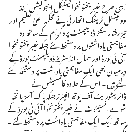
اسی طرح خیبر پختونخوا ٹیکنیکل ایجوکیشن اینڈ
ووکیشنل ٹریننگ اتھارٹی نے محکمہ اعلیٰ تعلیم اور
تیز رفتار سکلز ڈویلپمنٹ پروگرام کے ساتھ دو
مفاہمتی یاداشتوں پر دستخط کئے جبکہ خیبرپختونخو ا
آئی ٹی بورڈ اور سمال انڈسٹریز ڈویلپمنٹ بورڈ کے
درمیان بھی ایک مفاہمتی یاداشت پر دستخط کئے
گئے ہیں۔ اس کے علاوہ کامسیٹس نے
ڈائریکٹوریٹ آف یوتھ افیئرز جبکہ پاک آسڑیا فخہ
شولے انسٹیٹوٹ نے خیبرپختونخوا آئی ٹی بورڈ کے
ساتھ ایک ایک مفاہمتی یاداشت پر دستخط کئے۔