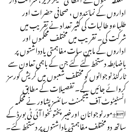
اداروں کے نمائندوں ، صحافی حضرات اور
طلباءو طالبات کی کثیر تعداد نے تقریب میں
شرکت کی۔ تقریب میں مختلف محکموں اور
اداروں کے مابین سات مفاہمتی یادداشتوں پر
باضابطہ دستخط کئے گئے جن کے باہمی تعاون سے
ٹارگٹڈ نوجوانوں کو مختلف شعبوں میں کریش کورسز
کروائے جائیں گے۔ تفصیلات کے مطابق
انسٹیٹوٹ آف مینجمنٹ سائنسز پشاور نے محکمہ
ا±مور نوجوانان اورخیبرپختونخوا آئی ٹی بورڈ کے
ساتھ دو مختلف مفاہمتی یاداشتوں پر دستخط کئے۔