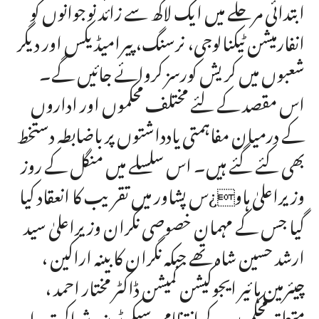
ابتدائی مرحلے میں ایک لاکھ سے زائد نوجوانوں کو
انفارمیشن ٹیکنالوجی، نرسنگ، پیرامیڈیکس اور دیگر
شعبوں میں کریش کورسز کروائے جائیں گے۔
اس مقصد کے لئے مختلف محکموں اور اداروں
کے درمیان مفاہمتی یادداشتوں پر باضابطہ دستخط
بھی کئے گئے ہیں۔ اس سلسلے میں منگل کے روز
وزیراعلیٰ ہاو¿س پشاور میں تقریب کا انعقاد کیا
گیا جس کے مہمان خصوصی نگران وزیراعلیٰ سید
ارشد حسین شاہ تھے جبکہ نگران کابینہ اراکین ،
چیئرمین ہائیر ایجوکیشن کمیشن ڈاکٹر مختار احمد ،
متعلقہ محکموں کے انتظامی سیکرٹریز ، شراکت دار