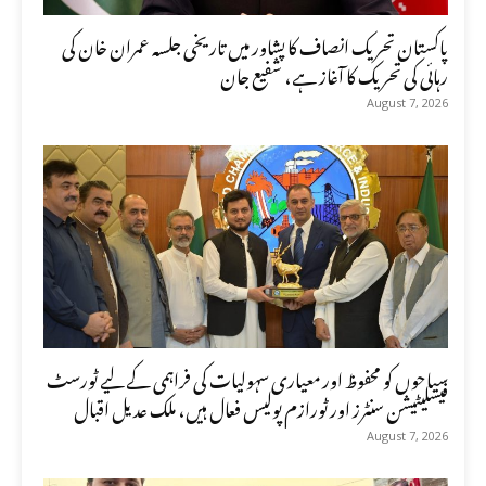
پاکستان تحریک انصاف کا پشاور میں تاریخی جلسہ عمران خان کی
رہائی کی تحریک کا آغاز ہے، شفیع جان
August 7, 2026
سیاحوں کو محفوظ اور معیاری سہولیات کی فراہمی کے لیے ٹورسٹ
فیسلیٹیشن سنٹرز اور ٹورازم پولیس فعال ہیں، ملک عدیل اقبال
August 7, 2026