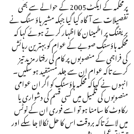
پرمحکمہ کے ایکٹ2005 کے حوالے سے بھی
تفصیلات سے آگاہ کیا گیا جبکہ مشیر ہاؤ سنگ نے
بریفنگ پر اطمینان کا اظہار کر تے ہوئے کہا کہ
محکمہ ہاؤسنگ صوبے کے عوام کو بہترین رہائش
کی فراہمی کے منصوبوں پر کام کی رفتار مزید تیز
کرے تاکہ عوام ان سے جلد مستفید ہو سکیں۔
انہوں نے کہاکہ محکمہ ہاؤسنگ کو اگر ان عوامی
منصوبوں کی تکمیل میں کسی قسم کی دشواری یا
رکاوٹ کا سامنا ہو تو اسے فوری ان کے نوٹس
میں لائے تاکہ بروقت اس کا حل نکالا جا سکے اور
ترقیاتی عمل متاثر نہ ہو۔