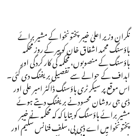
نگران وزیر اعلیٰ خیبر پختونخوا کے مشیر برائے
ہاؤسنگ محمد اشفاق خان کو پیر کے روز محکمہ
ہاؤسنگ کے منصوبوں، محکمہ کی کار کردگی اور
اہداف کے حوالے سے تفصیلی بریفنگ دی گئی۔
اس موقع پر سیکر ٹری ہاؤسنگ ڈاکٹر امبر علی اور
ڈی جی روشان محسودنے بریفنگ دیتے ہوئے
مشیر برائے ہاؤسنگ کو بتایا کہ کہ محکمہ نے خیبر
پختونخوا میں اے ڈی پی،سلف فنانس سکیم اور