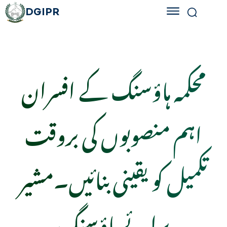
DGIPR
محکمہ ہاؤسنگ کے افسران
اہم منصوبوں کی بروقت
تکمیل کو یقینی بنائیں۔مشیر
برائے ہاؤسنگ