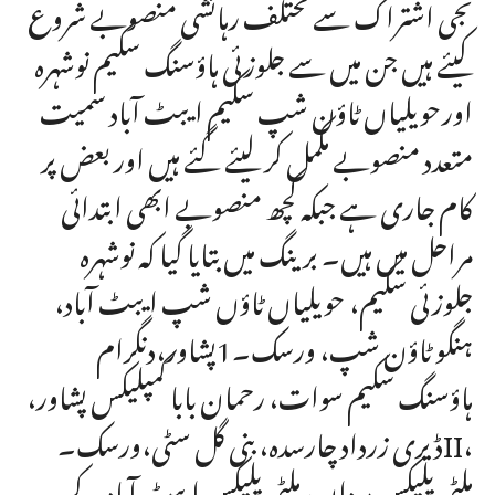
نجی اشتراک سے مختلف رہائشی منصوبے شروع
کیئے ہیں جن میں سے جلوزئی ہاؤسنگ سکیم نوشہرہ
اورحویلیاں ٹاؤن شپ سکیم ایبٹ آباد سمیت
متعدد منصوبے مکمل کر لیئے گئے ہیں اور بعض پر
کام جاری ہے جبکہ کچھ منصوبے ابھی ابتدائی
مراحل میں ہیں۔ برینگ میں بتایا گیا کہ نوشہرہ
جلوزئی سکیم، حویلیاں ٹاؤں شپ ایبٹ آباد،
ہنگو ٹاؤن شپ، ورسک۔1پشاور،دنگرام
ہاؤسنگ سکیم سوات، رحمان بابا کمپلیکس پشاور،
ڈیری زرداد چارسدہ، بنی گل سٹی،ورسک۔II،
ملٹی پلیکس مردان، ملٹی پلیکس ایبٹ آباد کے