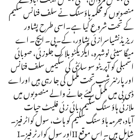
منصوبوں کو محکمہ ہاؤسنگ نے سلف فنانس سکیم
کے تحت شروع کیا ہے۔اسی طرح پشاور
ریزیڈنشیاسرازئی پشاور، کے۔پی۔ ایچ۔ اے
میگا سیٹی نوشہرہ، ایگزیکٹو بلا ک جلوزئی، صوبائی
اسمبلی کو آپریٹو سو سائٹی کی سکیمیں سلف فنانس
اور پارٹنر شپ تحت مکمل کی جا رہی ہیں اوراے
ڈی پی میں مکمل کیئے جانے والے منصوبوں میں
ملازئی ہاؤ سنگ سکیم،بائی زئی فلیٹ حیات
آباد،جرمہ ہاؤ سنگ سکیم کو ہاٹ، سول کواٹر فیز۔
Iاور سول کوارٹر فیز۔II شامل ہیں۔ اس موقع