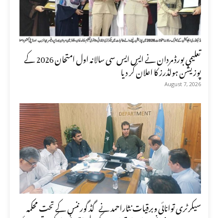
تعلیمی بورڈ مردان نے ایس ایس سی سالانہ اول امتحان 2026 کے
پوزیشن ہولڈرز کا اعلان کر دیا
August 7, 2026
سیکرٹری توانائی وبرقیات نثاراحمد نے گڈ گورننس کے تحت محکمہ