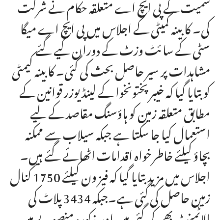
سمیت کے پی ایچ اے متعلقہ حکام نے شرکت
کی۔ کابینہ کمیٹی کے اجلاس میں پی ایچ اے میگا
سٹی کے سائٹ وزٹ کے دوران کیے گئے
مشاہدات پر سیر حاصل بحث کی گئی۔ کابینہ کیمٹی
کو بتایا گیا کہ خیبرپختونخوا کے لینڈ یوزر قوانین کے
مطابق متعلقہ زمین کو ہاؤسنگ مقاصد کے لیے
استعمال کیا جا سکتا ہے جبکہ سیلاب سے ممکنہ
بچاؤ کیلئے خاطرخواہ اقدامات اٹھائے گئے ہیں۔
اجلاس میں مزید بتایا گیا کہ فیز ون کیلئے 1750 کنال
زمین حاصل کی گئی ہے۔جبکہ 3434 پلاٹ کی
الاٹمنٹ بھی کی گئی ہیں اور مذکورہ منصوبے میں