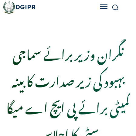
DGIPR
نگران وزیر برائے سماجی
بہبود کی زیر صدارت کابینہ
کمیٹی برائے پی ایچ اے میگا
سٹی کا اجلاس