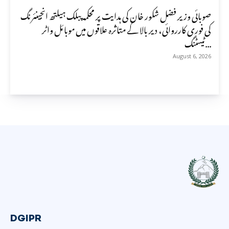
صوبائی وزیر فضل شکور خان کی ہدایت پر محکمہ پبلک ہیلتھ انجینئرنگ
کی فوری کارروائی، دیر بالا کے متاثرہ علاقوں میں موبائل واٹر
ٹیسٹنگ...
August 6, 2026
DGIPR