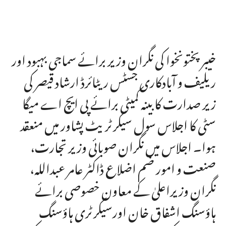
خیبر پختونخوا کی نگران وزیر برائے سماجی بہبود اور
ریلیف و آبادکاری جسٹس ریٹائرڈ ارشاد قیصر کی
زیر صدارت کابینہ کمیٹی برائے پی ایچ اے میگا
سٹی کا اجلاس سول سیکرٹریٹ پشاور میں منعقد
ہوا۔ اجلاس میں نگران صوبائی وزیر تجارت،
صنعت و امور ضم اضلاع ڈاکٹر عامر عبداللہ،
نگران وزیراعلیٰ کے معاون خصوصی برائے
ہاؤسنگ اشفاق خان اورسیکرٹری ہاؤسنگ