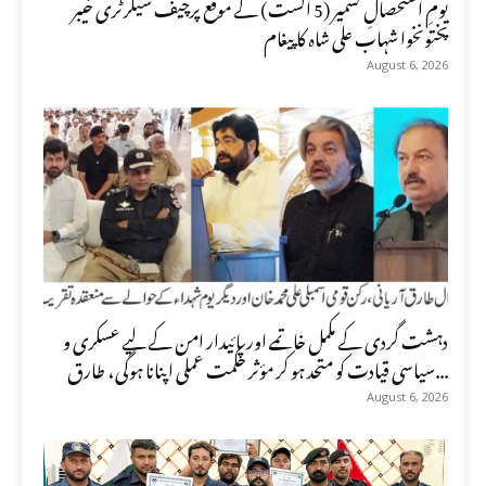
یومِ استحصالِ کشمیر (5 اگست) کے موقع پرچیف سیکرٹری خیبر
پختونخوا شہاب علی شاہ کا پیغام
August 6, 2026
دہشت گردی کے مکمل خاتمے اور پائیدار امن کے لیے عسکری و
سیاسی قیادت کو متحد ہو کر مؤثر حکمت عملی اپنانا ہوگی، طارق...
August 6, 2026