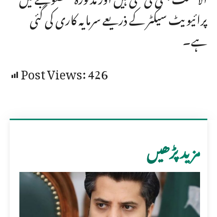
پرائیویٹ سیکٹر کے ذریعے سرمایہ کاری کی گئی
ہے۔
Post Views:
426
مزید پڑھیں