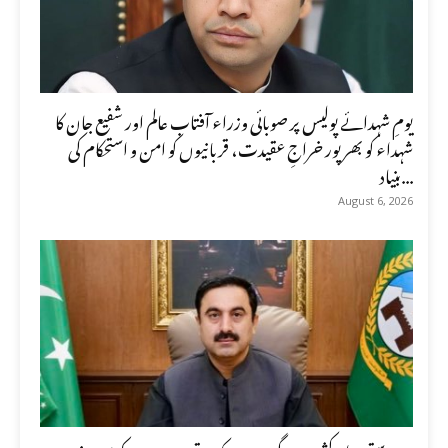
یومِ شہدائے پولیس پر صوبائی وزراء آفتاب عالم اور شفیع جان کا
شہداء کو بھرپور خراجِ عقیدت، قربانیوں کو امن و استحکام کی
بنیاد...
August 6, 2026