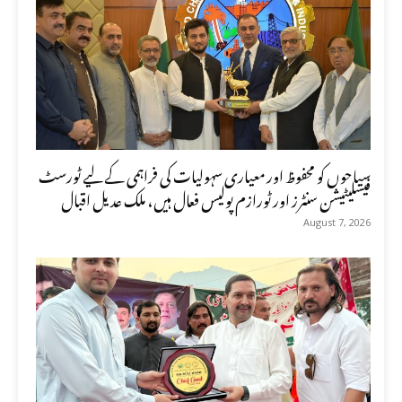
سیاحوں کو محفوظ اور معیاری سہولیات کی فراہمی کے لیے ٹورسٹ
فیسلیٹیشن سنٹرز اور ٹورازم پولیس فعال ہیں، ملک عدیل اقبال
August 7, 2026