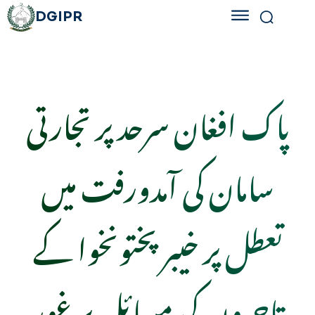
DGIPR
پاک افغان سرحد پر تجارتی
سامان کی آمدورفت میں
تعطل پر خیبر پختونخوا کے
تاجروں کی مسائل پر غور