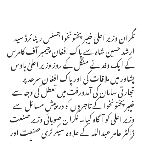
نگران وزیر اعلیٰ خیبر پختونخوا جسٹس ریٹائرڈ سید
ارشد حسین شاہ سے پاک افغان چیمبر آف کامرس
کے ایک وفد نے منگل کے روز وزیر اعلیٰ ہاوس
پشاور میں ملاقات کی اور پاک افغان سرحد پر
تجارتی سامان کی آمدورفت میں تعطل کی وجہ سے
خیبر پختونخوا کے تاجروں کو درپیش مسائل سے
وزیر اعلی کو آگاہ کیا۔ نگران صوبائی وزیر صنعت
ڈاکٹر عامر عبداللہ کے علاوہ سیکرٹری صنعت اور