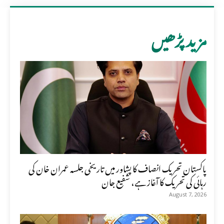
مزید پڑھیں
پاکستان تحریک انصاف کا پشاور میں تاریخی جلسہ عمران خان کی
رہائی کی تحریک کا آغاز ہے، شفیع جان
August 7, 2026