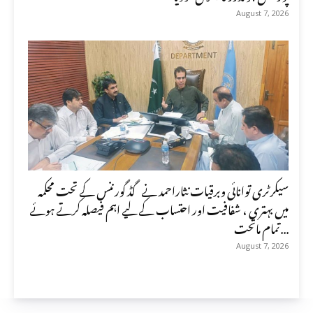
August 7, 2026
سیکرٹری توانائی وبرقیات نثاراحمد نے گڈ گورننس کے تحت محکمہ
میں بہتری ، شفافیت اور احتساب کے لیے اہم فیصلہ کرتے ہوئے
تمام ماتحت...
August 7, 2026