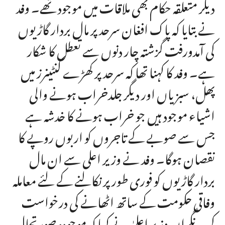
دیگر متعلقہ حکام بھی ملاقات میں موجود تھے۔ وفد
نے بتایا کہ پاک افغان سرحد پر مال بردار گاڑیوں
کی آمدورفت گزشتہ چار دنوں سے تعطل کا شکار
ہے۔ وفد کا کہنا تھا کہ سرحد پر کھڑے کنٹینرز میں
پھل، سبزیاں اور دیگر جلدخراب ہونے والی
اشیاء موجود ہیں جو خراب ہونے کا خدشہ ہے
جس سے صوبے کے تاجروں کو اربوں روپے کا
نقصان ہوگا۔ وفد نے وزیر اعلی سے ان مال
بردار گاڑیوں کو فوری طور پر نکالنے کے لئے معاملہ
وفاقی حکومت کے ساتھ اٹھانے کی درخواست
کی۔ نگران وزیر اعلیٰ نے کہا کہ موجودہ صورتحال