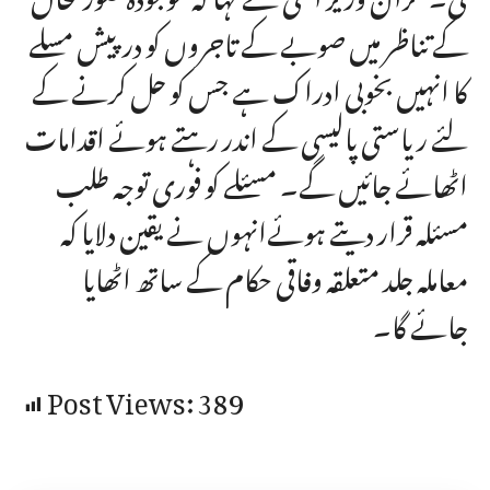
کے تناظر میں صوبے کے تاجروں کو درپیش مسلے
کا انہیں بخوبی ادراک ہے جس کو حل کرنے کے
لئے ریاستی پالیسی کے اندر رہتے ہوئے اقدامات
اٹھائے جائیں گے۔ مسئلے کو فوری توجہ طلب
مسئلہ قرار دیتے ہوئےانہوں نے یقین دلایا کہ
معاملہ جلد متعلقہ وفاقی حکام کے ساتھ اٹھایا
جائے گا۔
Post Views:
389