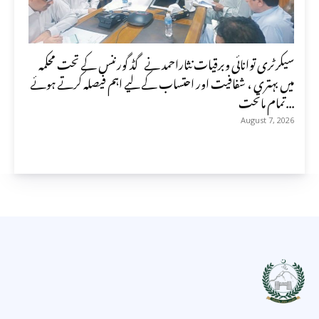
سیکرٹری توانائی وبرقیات نثاراحمد نے گڈ گورننس کے تحت محکمہ
میں بہتری ، شفافیت اور احتساب کے لیے اہم فیصلہ کرتے ہوئے
تمام ماتحت...
August 7, 2026