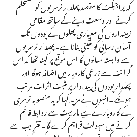
کہ پراجیکٹ کا مقصد پھلدار نرسریوں کو مستحکم
کرنے اور وسعت دینے کے ساتھ مقامی
زمینداروں کی معیاری پھلوں کے پودوں تک
آسان رسائی کو یقینی بناناہے۔پھلدار نرسریوں
سے وابستہ کسانوں کا اس موقع پر کہنا تھا کہ اس
گرانٹ سے زرعی کاروبار میں اضافہ ہوگا اور
پھلدار پودوں کی پیداوار پر مثبت اثرات مرتب
ہونگے۔انہوں نے مزید کہا کہ یہ منصوبہ نرسری
کے کاروبار کے لیے مارکیٹ سے روابط قائم
کرنے میں سہولت فراہم کرے گا۔تقریب سے
خطاب کرتے ہوئے یو ایس ایڈ کے پروگرام