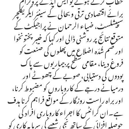
برائے اقتصادی ترقی و بحالی کے سینئر ایگریکلچر
سپیشلسٹ، ضیاء الرحمان نے پراجیکٹ کے
متوقع نتائج پر روشنی ڈالی اور کہا کہ خیبر پختونخوا
اور ضم شُدَہ اضلاع میں پھلوں کی صنعت کو
فروغ دینا، مقامی سطح پر بیماریوں سے پاک
پودوں کی دستیابی، صوبے کے چھوٹے اور
درمیانے درجے کے کاروباروں کو مضبوط کرنا،
اور براہ راست روزگار کے مواقع فراہم کرنا ہدف
ہے۔ان گرانٹس کا اجراء کاروباری افراد کی
حوصلہ افزائی کے ساتھ نجی شعبے کی سرمایہ کاری کو