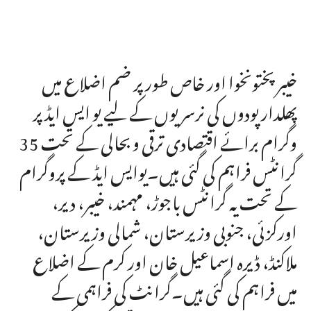
خیبر پختونخوا اور خاص طور پر ضم اضلاع میں
پھلدار پودوں کی نرسریوں کے لیے یو ایس ایڈ پر
وگرام برائے اقتصادی ترقی و بحالی کے تحت 35
گرانٹس فراہم کی گئی ہیں۔یوایس ایڈ کے پروگرام
کے تحت یہ گرانٹس باجوڑ، مہمند، خیبر، دیر،
اورکزئی، جنوبی وزیرستان، شمالی وزیرستان،
ملاکنڈ، ڈیرہ اسماعیل خان اور کرم کے اضلاع
میں فراہم کی گئی ہیں۔گرانٹ کی فراہمی کے