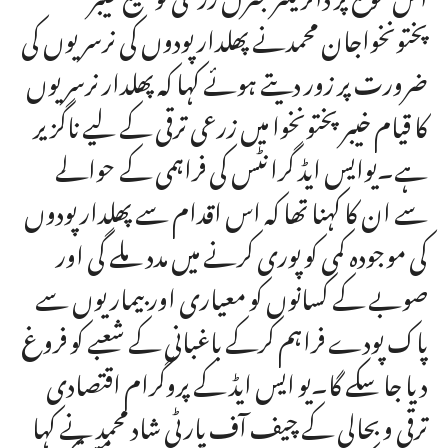
پختونخواجان محمدنے پھلدار پودوں کی نرسریوں کی
ضرورت پر زور دیتے ہوئے کہا کہ پھلدار نرسریوں
کا قیام خیبر پختونخوا میں زرعی ترقی کے لیے ناگزیر
ہے۔یوایس ایڈ گرانٹس کی فراہمی کے حوالے
سے ان کا کہنا تھا کہ اس اقدام سے پھلدار پودوں
کی موجودہ کمی کو پوری کرنے میں مدد ملے گی اور
صوبے کے کسانوں کو معیاری اور بیماریوں سے
پاک پودے فراہم کرکے باغبانی کے شعبے کو فروغ
دیا جا سکے گا۔یو ایس ایڈ کے پروگرام اقتصادی
ترقی و بحالی کے چیف آف پارٹی شاد محمد نے کہا