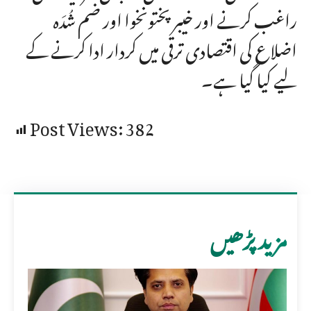
راغب کرنے اور خیبر پختونخوا اور ضم شُدَہ
اضلاع کی اقتصادی ترقی میں کردار ادا کرنے کے
لیے کیا گیا ہے۔
Post Views:
382
مزید پڑھیں