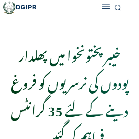
DGIPR
خیبر پختونخوا میں پھلدار
پودوں کی نرسریوں کو فروغ
دینے کے لئے 35 گرانٹس
فراہم کی گئیں۔