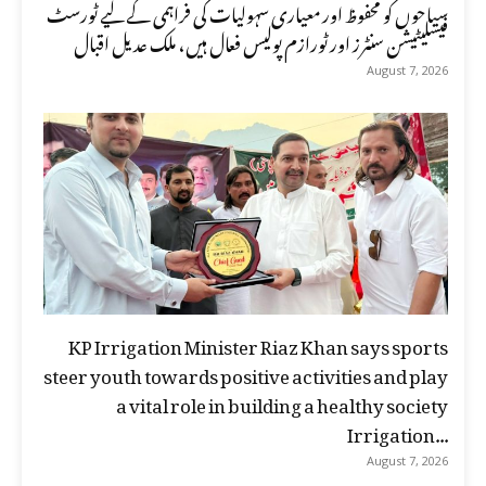
سیاحوں کو محفوظ اور معیاری سہولیات کی فراہمی کے لیے ٹورسٹ
فیسلیٹیشن سنٹرز اور ٹورازم پولیس فعال ہیں، ملک عدیل اقبال
August 7, 2026
KP Irrigation Minister Riaz Khan says sports
steer youth towards positive activities and play
a vital role in building a healthy society
Irrigation...
August 7, 2026