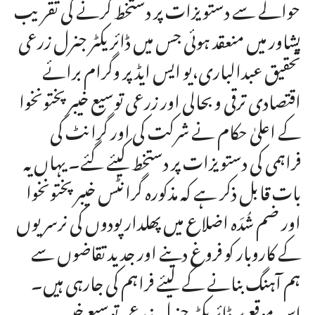
حوالے سے دستویزات پر دستخط کرنے کی تقریب
پشاور میں منعقد ہوئی جس میں ڈائریکٹر جنرل زرعی
تحقیق عبدالباری،یو ایس ایڈ پر وگرام برائے
اقتصادی ترقی و بحالی اور زرعی توسیع خیبر پختونخوا
کے اعلیٰ حکام نے شرکت کی اور گرانٹ کی
فراہمی کی دستویزات پر دستخط کیئے گئے۔ یہاں یہ
بات قابل ذکر ہے کہ مذکورہ گرانٹس خیبر پختونخوا
اور ضم شُدَہ اضلاع میں پھلدار پودوں کی نرسریوں
کے کاروبار کو فروغ دینے اور جدید تقاضوں سے
ہم آہنگ بنانے کے لیئے فراہم کی جارہی ہیں۔
اس موقع پر ڈائریکٹر جنرل زرعی توسیع خیبر