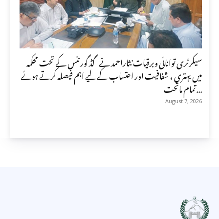
سیکرٹری توانائی وبرقیات نثاراحمد نے گڈ گورننس کے تحت محکمہ
میں بہتری ، شفافیت اور احتساب کے لیے اہم فیصلہ کرتے ہوئے
تمام ماتحت...
August 7, 2026