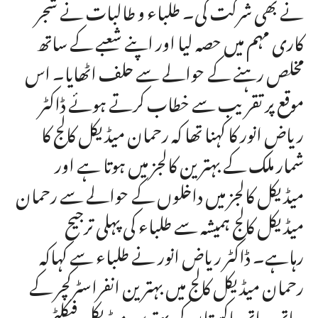
نے بھی شرکت کی۔ طلباء و طالبات نے شجر
کاری مہم میں حصہ لیا اور اپنے شعبے کے ساتھ
مخلص رہنے کے حوالے سے حلف اٹھایا۔ اس
موقع پر تقریب سے خطاب کرتے ہوئے ڈاکٹر
ریاض انور کا کہنا تھا کہ رحمان میڈیکل کالج کا
شمار ملک کے بہترین کالجز میں ہوتا ہے اور
میڈیکل کالجز میں داخلوں کے حوالے سے رحمان
میڈیکل کالج ہمیشہ سے طلباء کی پہلی ترجیح
رہاہے۔ ڈاکٹر ریاض انور نے طلباء سے کہاکہ
رحمان میڈیکل کالج میں بہترین انفراسٹرکچر کے
ساتھ ساتھ پاکستان کی بہترین میڈیکل فیکلٹی