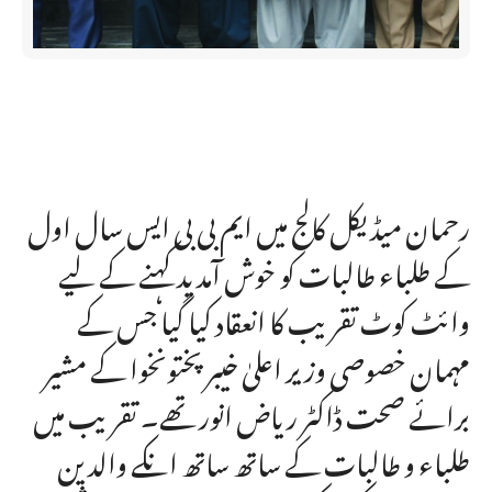
رحمان میڈیکل کالج میں ایم بی بی ایس سال اول
کے طلباء طالبات کو خوش آمدید کہنے کے لیے
وائٹ کوٹ تقریب کا انعقاد کیا گیا جس کے
مہمان خصوصی وزیر اعلیٰ خیبر پختونخوا کے مشیر
برائے صحت ڈاکٹر ریاض انور تھے۔ تقریب میں
طلباء و طالبات کے ساتھ ساتھ انکے والدین