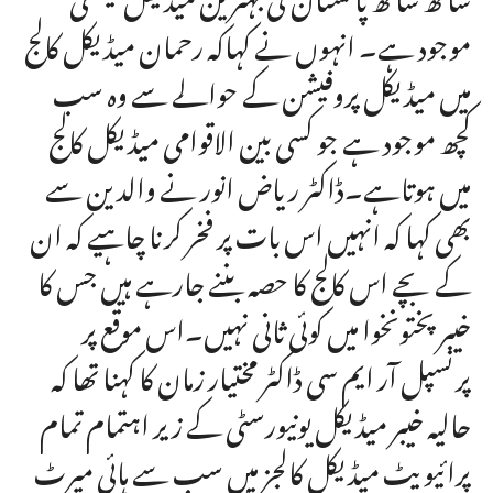
موجود ہے۔ انہوں نے کہاکہ رحمان میڈیکل کالج
میں میڈیکل پروفیشن کے حوالے سے وہ سب
کچھ موجود ہے جو کسی بین الاقوامی میڈیکل کالج
میں ہوتاہے۔ڈاکٹر ریاض انور نے والدین سے
بھی کہا کہ انہیں اس بات پر فخر کرنا چاہیے کہ ان
کے بچے اس کالج کا حصہ بننے جارہے ہیں جس کا
خیبر پختونخوا میں کوئی ثانی نہیں۔اس موقع پر
پرنسپل آر ایم سی ڈاکٹر مختیار زمان کا کہنا تھا کہ
حالیہ خیبر میڈیکل یونیورسٹی کے زیر اہتمام تمام
پرائیویٹ میڈیکل کالجز میں سب سے ہائی میرٹ