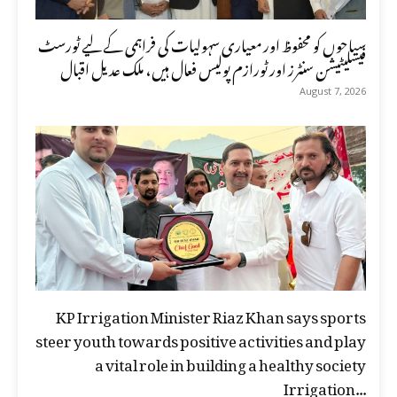
سیاحوں کو محفوظ اور معیاری سہولیات کی فراہمی کے لیے ٹورسٹ
فیسلیٹیشن سنٹرز اور ٹورازم پولیس فعال ہیں، ملک عدیل اقبال
August 7, 2026
KP Irrigation Minister Riaz Khan says sports
steer youth towards positive activities and play
a vital role in building a healthy society
Irrigation...