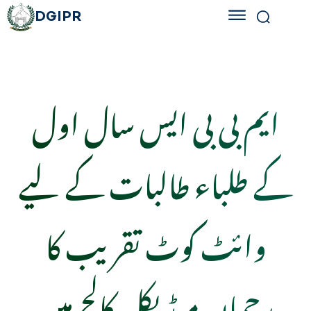
DGIPR
ایم بی بی ایس سال اول
کے طلباء طالبات کے لیے
وائٹ کوٹ تقریب کا
رحمان میڈیکل کالج میں