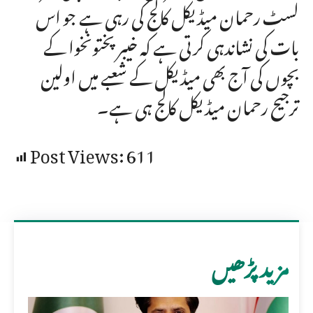
لسٹ رحمان میڈیکل کالج کی رہی ہے جو اس
بات کی نشاندہی کرتی ہے کہ خیبر پختونخوا کے
بچوں کی آج بھی میڈیکل کے شعبے میں اولین
ترجیح رحمان میڈیکل کالج ہی ہے۔
Post Views:
611
مزید پڑھیں