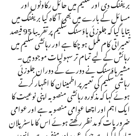
بریفنگ دی اور سکیم میں حائل رکاوٹوں اور
مسائل کے بارے میں بھی آگاہ کیا بریفنگ میں
بتایا گیا کہ جلوزئی ہاؤسنگ سکیم پر تقریبا 95 فیصد
تعمیراتی کام مکمل ہو چکا ہے اور رہائشی سکیم میں
رہائش کے لیے تمام تر سہولیات موجود ہیں۔
مشیر ہاؤسنگ نے دورے کے دوران جلوزئی
رہاشی سکیم کی تعمیر پر اطمینان کا اظہار کرتے
ہوئے کہا کہ مذکورہ رہائشی منصوبہ اپنی نوعیت کا
ایک اہم اور اچھا عوامی منصوبہ ہے اور عوامی
ضروریات کو مد نظر رکھتے ہوئے اس کا ماسٹر پلان
تیار کیا گیا ہے جو کہ عمدہ اور منفرد ہے۔انہوں