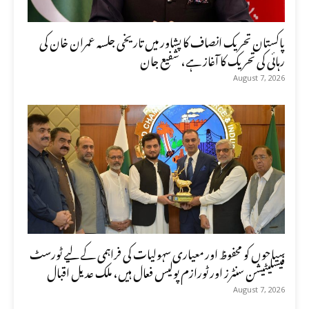
پاکستان تحریک انصاف کا پشاور میں تاریخی جلسہ عمران خان کی
رہائی کی تحریک کا آغاز ہے، شفیع جان
August 7, 2026
سیاحوں کو محفوظ اور معیاری سہولیات کی فراہمی کے لیے ٹورسٹ
فیسلیٹیشن سنٹرز اور ٹورازم پولیس فعال ہیں، ملک عدیل اقبال
August 7, 2026