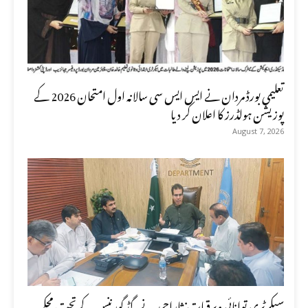
تعلیمی بورڈ مردان نے ایس ایس سی سالانہ اول امتحان 2026 کے
پوزیشن ہولڈرز کا اعلان کر دیا
August 7, 2026
سیکرٹری توانائی وبرقیات نثاراحمد نے گڈ گورننس کے تحت محکمہ