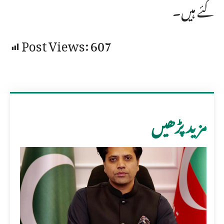
گئے ہیں۔
Post Views:
607
مزید پڑھیں