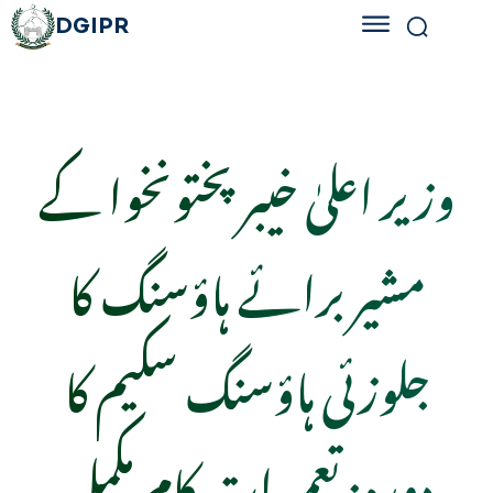
DGIPR
وزیر اعلیٰ خیبر پختونخوا کے
مشیر برائے ہاؤسنگ کا
جلوزئی ہاؤسنگ سکیم کا
دورہ: تعمیرات کام مکمل