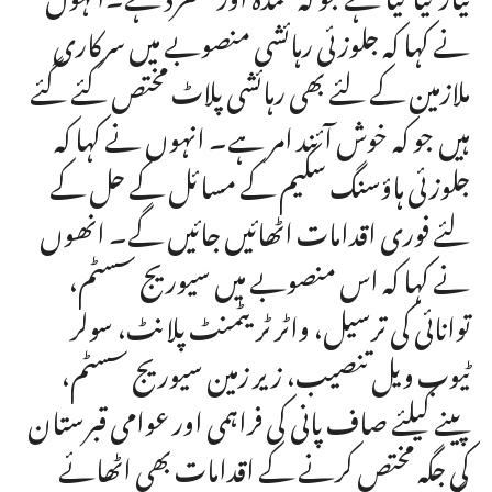
نے کہا کہ جلوزئی رہائشی منصوبے میں سرکاری
ملازمین کے لئے بھی رہائشی پلاٹ مختص کئے گئے
ہیں جو کہ خوش آئند امر ہے۔ انہوں نے کہا کہ
جلوزئی ہاؤسنگ سکیم کے مسائل کے حل کے
لئے فوری اقدامات اٹھائیں جائیں گے۔ انھوں
نے کہا کہ اس منصوبے میں سیوریج سسٹم،
توانائی کی ترسیل، واٹر ٹریٹمنٹ پلانٹ، سولر
ٹیوب ویل تنصیب، زیر زمین سیوریج سسٹم،
پینے کیلئے صاف پانی کی فراہمی اور عوامی قبرستان
کی جگہ مختص کرنے کے اقدامات بھی اٹھائے