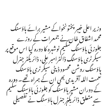
وزیر اعلی خیبر پختونخواکے مشیر برائے ہاؤسنگ
محمد اشفاق خان نے جمعرات کے روزے
جلوزئی ہاؤسنگ سکیم نوشہرہ کا دورہ کیا اس موقع پر
سیکرٹری ہاؤسنگ ڈاکٹرامبر علی، ڈائریکٹر جنرل
ہاؤسنگ روشن محسود ڈپٹی سیکرٹری ہاؤسنگ
نعمت اللہ آفریدی بھی ان کے ہمراہ تھے۔ دورہ
کے دوران مشیر ہاؤسنگ کو جلوزئی ہاؤسنگ سکیم
سے متعلق ڈائریکٹر جنرل ہاؤسنگ نے تفصیلی