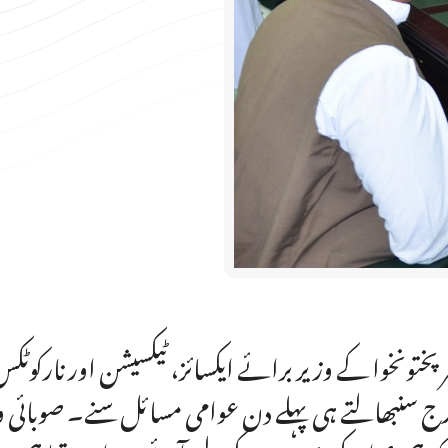
ر پختونخوا کے وزیر برائے ایکسائز، ٹیکسیشن اور نارکو
ج سنبھالتے ہی پہلے دن عوامی مسائل سنے۔ صوبائی وزی