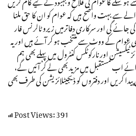
ہو سکے گا عوام کی فلاح و بہبود کے لیے کام کریں
والے سے بہت واضح ہیں کہ عوام کو ان کا حق ملنا
 جائے گی اور سرکاری دفاترمیں زیرو ٹالرنس فار
ہی عوام کے ووٹ سے منتخب ہو کر آئے ہیں اور یہ
ٹیکسیشن اور نارکوٹکس کنٹرول میں پہلے بھی ہم
ے اب مستقبل میں مزید بھی لے کر آئیں گے،
یدا کریں اور دفتروں کو ڈیجیٹلائزیشن کی طرف بھی
Post Views:
391