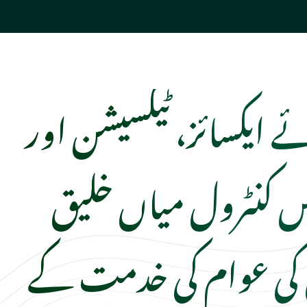
ے ایکسائز، ٹیکسیشن اور
کس کنٹرول میاں خلیق
 کی عوام کی خدمت کے