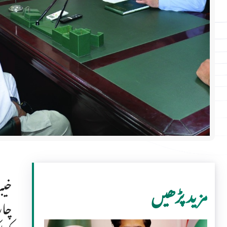
خیب
مزید پڑھیں
چار