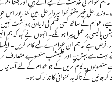
 کہ ہم عوام کی خدمت کے لیے آئے ہیں اور جتنا ہم سے 
وزیراعلی خیبر پختونخوا سردار علی امین گنڈا پور اس ح
یے، عوام کے ساتھ کسی قسم کی زیادتی برداشت نہیں کی
شن پالیسی پر عمل پیرا ہونگے۔انہوں نے کہا کہ ہم ان
را فرض ہے کہ ہم ان عوام کے لیے کام کریں۔ ایکسائز 
بہت سے بہترین اور فلیگشپ منصوبے متعارف کرائ
ے منصوبوں پہ کام کریں گے جو عوام کے لئے آسانیاں پ
کر جائیں گے تاکہ بد عنوانی کا تدارک ہو۔