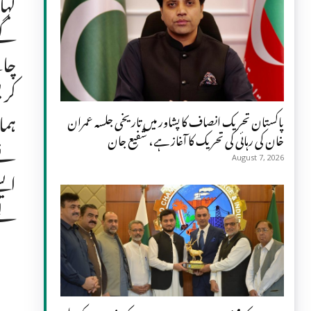
کہا
گے۔
چاہ
کرپ
ہما
پاکستان تحریک انصاف کا پشاور میں تاریخی جلسہ عمران
خان کی رہائی کی تحریک کا آغاز ہے، شفیع جان
نے 
August 7, 2026
ایس
لے 