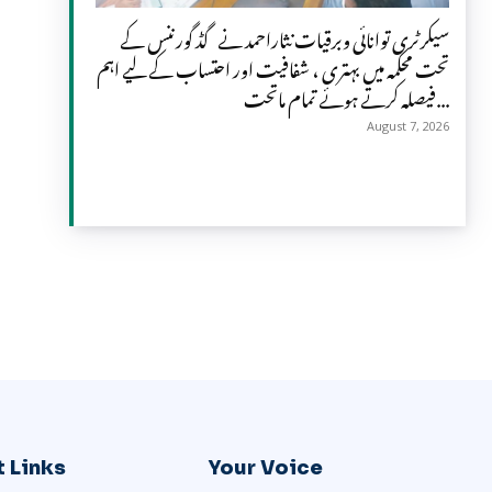
سیکرٹری توانائی وبرقیات نثاراحمد نے گڈ گورننس کے
تحت محکمہ میں بہتری ، شفافیت اور احتساب کے لیے اہم
فیصلہ کرتے ہوئے تمام ماتحت...
August 7, 2026
 Links
Your Voice