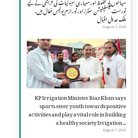
سیاحوں کو محفوظ اور معیاری سہولیات کی فراہمی کے لیے
ٹورسٹ فیسلیٹیشن سنٹرز اور ٹورازم پولیس فعال ہیں،
ملک عدیل اقبال
August 7, 2026
KP Irrigation Minister Riaz Khan says
sports steer youth towards positive
activities and play a vital role in building
a healthy society Irrigation...
August 7, 2026