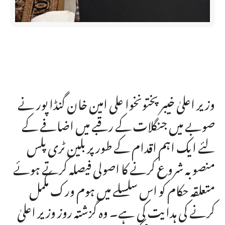
وزیر اعلیٰ خیبر پختونخوا علی امین خان گنڈا پور نے
صوبے میں جنگلات کے رقبے میں اضافے کے
لئے ایک اہم اقدام کے طور پر بلین ٹری پلس
منصوبہ شروع کرنے کا اصولی فیصلہ کرتے ہوئے
متعلقہ حکام کو اس سلسلے میں ہوم ورک مکمل
کرنے کی ہدایت کی ہے۔ وہ گزشتہ روز وزیر اعلیٰ