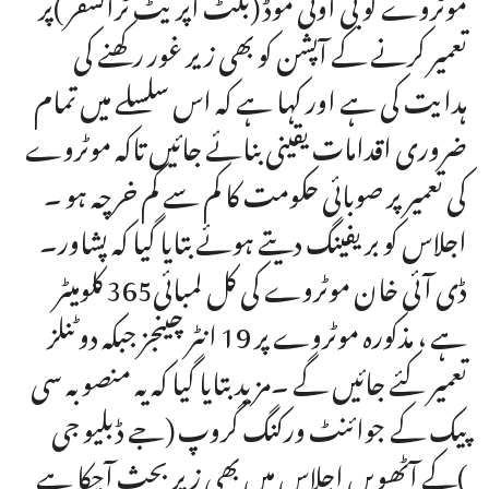
موٹروے کو بی اوٹی موڈ (بلٹ آپریٹ ٹرانسفر )پر
تعمیر کرنے کے آپشن کو بھی زیر غور رکھنے کی
ہدایت کی ہے اور کہا ہے کہ اس سلسلے میں تمام
ضروری اقدامات یقینی بنائے جائیں تاکہ موٹروے
کی تعمیر پر صوبائی حکومت کا کم سے کم خرچہ ہو ۔
اجلاس کو بریفینگ دیتے ہوئے بتایا گیا کہ پشاور۔
ڈی آئی خان موٹروے کی کل لمبائی365 کلومیٹر
ہے ، مذکورہ موٹروے پر 19 انٹر چینجز جبکہ دوٹنلز
تعمیر کئے جائیں گے ۔مزید بتایا گیا کہ یہ منصوبہ سی
پیک کے جوائنٹ ورکنگ گروپ (جے ڈبلیو جی
)کے آٹھویں اجلاس میں بھی زیر بحث آچکا ہے