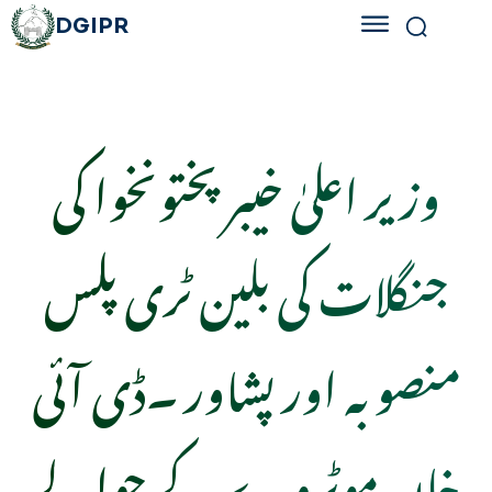
DGIPR
وزیر اعلیٰ خیبر پختونخوا کی
جنگلات کی بلین ٹری پلس
منصوبہ اور پشاور ۔ڈی آئی
خان موٹروے کے حوالے