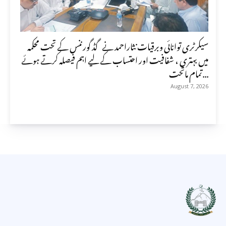
سیکرٹری توانائی وبرقیات نثاراحمد نے گڈ گورننس کے تحت محکمہ
میں بہتری ، شفافیت اور احتساب کے لیے اہم فیصلہ کرتے ہوئے
تمام ماتحت...
August 7, 2026