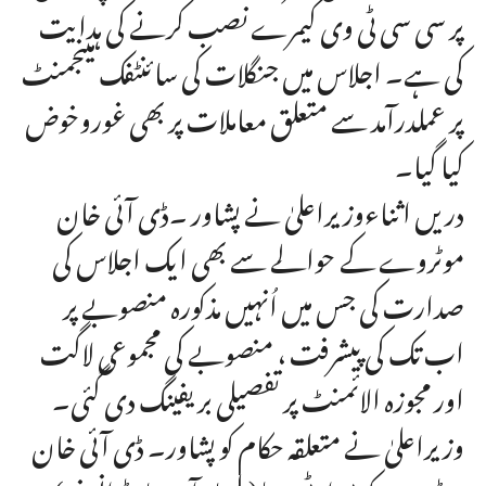
پر سی سی ٹی وی کیمرے نصب کرنے کی ہدایت
کی ہے۔ اجلاس میں جنگلات کی سائنٹفک مینجمنٹ
پر عملدرآمد سے متعلق معاملات پر بھی غوروخوض
کیا گیا۔
دریں اثناءوزیراعلیٰ نے پشاور ۔ڈی آئی خان
موٹروے کے حوالے سے بھی ایک اجلاس کی
صدارت کی جس میں اُنہیں مذکورہ منصوبے پر
اب تک کی پیشرفت ، منصوبے کی مجموعی لاگت
اور مجوزہ الائمنٹ پر تفصیلی بریفینگ دی گئی۔
وزیراعلیٰ نے متعلقہ حکام کو پشاور۔ ڈی آئی خان