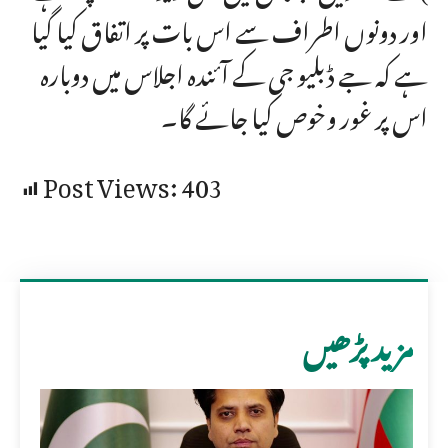
اور دونوں اطراف سے اس بات پر اتفاق کیا گیا
ہے کہ جے ڈبلیو جی کے آئندہ اجلاس میں دوبارہ
اس پر غور وخوص کیا جائے گا۔
Post Views:
403
مزید پڑھیں