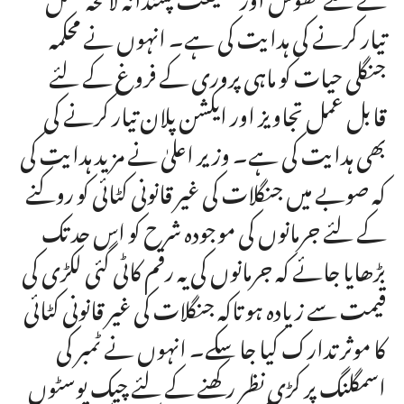
تیار کرنے کی ہدایت کی ہے۔ انہوں نے محکمہ
جنگلی حیات کو ماہی پروری کے فروغ کے لئے
قابل عمل تجاویز اور ایکشن پلان تیار کرنے کی
بھی ہدایت کی ہے۔ وزیر اعلیٰ نے مزید ہدایت کی
کہ صوبے میں جنگلات کی غیر قانونی کٹائی کو روکنے
کے لئے جرمانوں کی موجودہ شرح کو اس حد تک
بڑھایا جائے کہ جرمانوں کی یہ رقم کاٹی گئی لکڑی کی
قیمت سے زیادہ ہو تاکہ جنگلات کی غیر قانونی کٹائی
کا موثر تدارک کیا جا سکے۔ انہوں نے ٹمبر کی
اسمگلنگ پر کڑی نظر رکھنے کے لئے چیک پوسٹوں