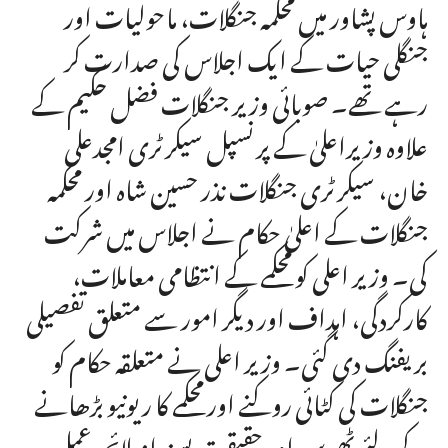
ہاوس پشاور میں محکمہ جنگلات، ماحولیات اور
جنگلی حیات کے ایک اجلاس کی صدارت کر
رہے تھے۔ صوبائی وزیر جنگلات فضل حکیم کے
علاوہ وزیراعلیٰ کے پرنسپل سیکرٹری امجدعلی
خان، سیکرٹری جنگلات نذر حسین شاہ اور محکمہ
جنگلات کے اعلیٰ حکام نے اجلاس میں شرکت
کی۔ وزیر اعلی کو محکمے کے انتظامی معاملات،
کارکردگی، اہداف اور دیگر امور سے متعلق تفصیلی
بریفنگ دی گئی۔ وزیر اعلی نے متعلقہ حکام کو
جنگلات کی کٹائی روکنے اور محکمے کا ریونیو بڑھانے
کے لئے ٹھوس اور حقیقت پسندانہ لائحہ عمل