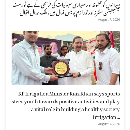
سیاحوں کو محفوظ اور معیاری سہولیات کی فراہمی کے لیے ٹورسٹ
فیسلیٹیشن سنٹرز اور ٹورازم پولیس فعال ہیں، ملک عدیل اقبال
August 7, 2026
KP Irrigation Minister Riaz Khan says sports
steer youth towards positive activities and play
a vital role in building a healthy society
Irrigation...
August 7, 2026