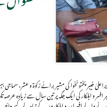
راعلیٰ خیبرپختونخوا کی مشیر برائے زکوٰۃ و عشر، سماجی
ہر افسر و اہلکار کی ایک جگہ پر تین سال سے زیادہ عر
رنے والے افسران و اہلکاروں کے تبادلے کیے جائیں