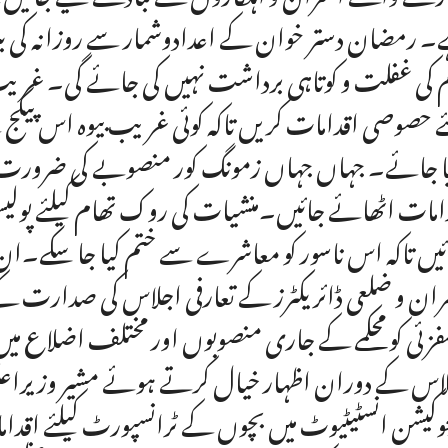
 رمضان دستر خوان کے اعدادوشمار سے روزانہ کی بنی
 کی غفلت و کوتاہی برداشت نہیں کی جائے گی۔ غریب
ئے حصوصی اقدامات کریں تاکہ کوئی غریب بیوہ اس پیکج 
یا جائے۔ جہاں جہاں زمونگ کور منصوبے کی ضرورت ہ
امات اٹھائے جائیں۔منشیات کی روک تھام کیلئے پولی
ئیں تاکہ اس ناسور کو معاشرے سے ختم کیا جا سکے۔ان 
ران و ضلعی ڈائریکٹرز کے تعارفی اجلاس کی صدارت ک
فزئی کو محکمے کے جاری منصوبوں اور مختلف اضلاع میں م
اس کے دوران اظہار خیال کرتے ہوئے مشیر وزیراعلی
وکیشن انسٹیٹیوٹ میں بچوں کے ٹرانسپورٹ کیلئے اقدا