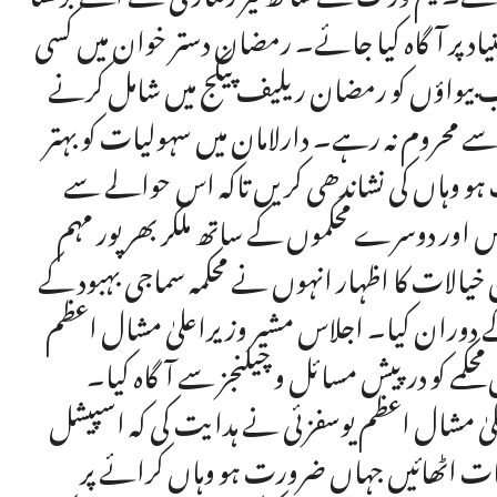
اد پر آگاہ کیا جائے۔ رمضان دستر خوان میں کسی
 بیواؤں کو رمضان ریلیف پیکج میں شامل کرنے
سے محروم نہ رہے۔ دارلامان میں سہولیات کو بہتر
و وہاں کی نشاندھی کریں تاکہ اس حوالے سے
س اور دوسرے محکموں کے ساتھ ملکر بھرپور مہم
خیالات کا اظہار انہوں نے محکمہ سماجی بہبود کے
ے دوران کیا۔ اجلاس مشیر وزیراعلیٰ مشال اعظم
حکمے کو درپیش مسائل و چیلنجز سے آگاہ کیا۔
ٰ مشال اعظم یوسفزئی نے ہدایت کی کہ اسپیشل
مات اٹھائیں جہاں ضرورت ہو وہاں کرائے پر