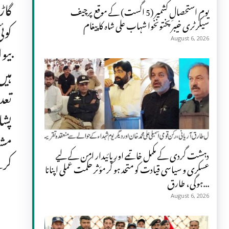
گاڑ
یومِ استحصالِ کشمیر (5 اگست) کے موقع پرچیف
سیکرٹری خیبر پختونخوا شہاب علی شاہ کا پیغام
کوئ
August 6, 2026
بیو
ہیں
تعد
پشا
مشا
دہشت گردی کے مکمل خاتمے اور پائیدار امن کے لیے
کرن
عسکری و سیاسی قیادت کو متحد ہو کر مؤثر حکمت عملی اپنانا
ہوگی، طارق...
August 6, 2026