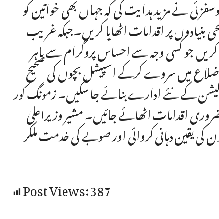
سفزئی نے مزید ہدایت کی کہ جہاں بھی خواتین کو
یحی بنیادوں پر اقدامات اٹھایا کریں۔جبکہ غریب
ل کریں جو کسی وجہ سے احساس پروگرام سے باہر
ے اضلاع میں سروے کرکے اسپیشل بچوں کی صحیح
کیشن کے نئے ادارے بنائے جا سکیں۔ زمونگ کور
ضروری اقدامات اٹھائے جائیں۔ مشیر وزیراعلیٰ
ن کی یقین دہانی کروائی اور صوبے کی خدمت ملکر
Post Views:
387