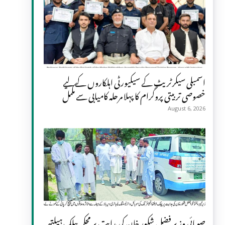
اسمبلی سیکرٹریٹ کے سیکیورٹی اہلکاروں کے لیے
خصوصی تربیتی پروگرام کا پہلا مرحلہ کامیابی سے مکمل
August 6, 2026
صوبائی وزیر فضل شکور خان کی ہدایت پر محکمہ پبلک ہیلتھ