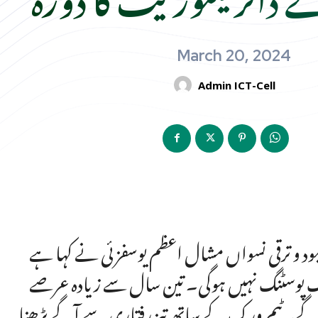
March 20, 2024
Admin ICT-Cell
 بہبود و ترقی نسواں مشال اعظم یوسفزئی نے کہا ہے
صہ تک پوسٹنگ نہیں ہوگی۔ تین سال سے زیادہ عرصے
 گے۔ٹیم ورک کے ساتھ تیز رفتاری سے آگے بڑھنا