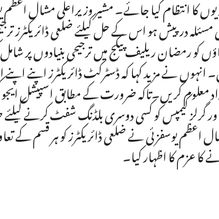
یوں کا انتظام کیا جائے۔ مشیر وزیراعلی مشال اعظم یو
ی مسئلہ درپیش ہو اس کے حل کیلئے ضلعی ڈائریکٹرز ترج
اؤں کو رمضان ریلیف پیکج میں ترجیحی بنیادوں پر شام
۔ انہوں نے مزید کہا کہ ڈسٹرکٹ ڈائریکٹرز اپنے اپن
اد معلوم کریں۔تاکہ ضرورت کے مطابق اسپیشل ایجو
ور گرلز کیمپس کو کسی دوسری بلڈنگ شفٹ کرنے کیلئے 
ل اعظم یوسفزئی نے ضلعی ڈائریکٹرز کو ہر قسم کے تعاو
ے کا عزم کا اظہار کیا۔