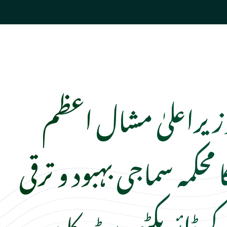
زیراعلیٰ مشال اعظم
 محکمہ سماجی بہبود و ترقی
 ڈائریکٹوریٹ کا دورہ