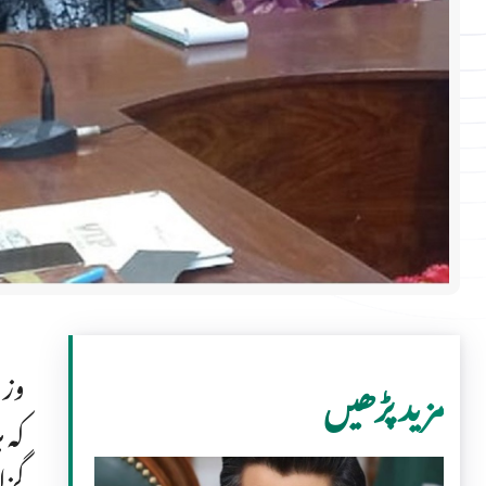
وزی
مزید پڑھیں
کہ 
گزا