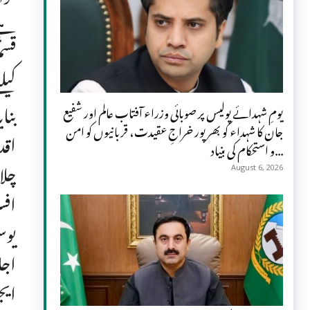
ہے۔
قسم
کیل
بنا
یومِ شہدائے پولیس پر صوبائی وزراء آفتاب عالم اور شفیع
جان کا شہداء کو بھرپور خراجِ عقیدت، قربانیوں کو امن
اقد
و استحکام کی بنیاد...
چلا
August 6, 2026
افس
یوس
اجل
ایج