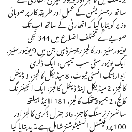
ساتھ رجسٹریشن کے عمل اور طریقہ کار پر صوبائی
وزیر کوبتایا گیا کہ اتھارٹی کے ساتھ اب تک
صوبے کے مختلف اضلاع میں 344 نجی
یونیورسٹیز اور کالجز رجسٹرڈ ہیں جن میں 9 یونیورسٹیز,
ایک یونیورسٹی سب کیمپس، ایک ڈگری
ایوارڈنگ انسٹی ٹیوٹ، 8 میڈیکل کالجز، 3 ڈینٹل
کالجز، 2 میڈیکل اینڈ ڈینٹل کالجز، ایک انجینئرنگ
کالج، 2 ہمیوپیتھک کالجز، 181 الائیڈ ہیلتھ
سائنسز/نرسنگ کاجز، 36 جنرل ڈگری کالجز اور
100 پروفیشنل انسٹیٹوشنز شامل ہے مذید بتایا گیا