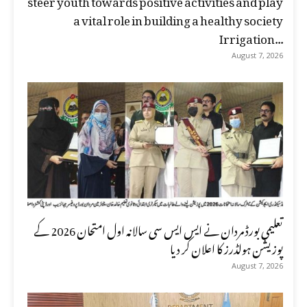
a vital role in building a healthy society
Irrigation...
August 7, 2026
تعلیمی بورڈ مردان نے ایس ایس سی سالانہ اول امتحان 2026 کے
پوزیشن ہولڈرز کا اعلان کر دیا
August 7, 2026