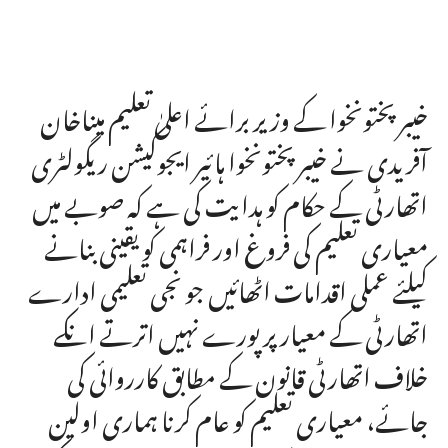
خیبر پختونخوا کے وزیر برائے اعلیٰ تعلیم میناخان
آفریدی نے خیبر پختونخوا ہائیر ایجوکیشن ریگولٹری
اتھارٹی کے حکام کو ہدایت کی ہے کہ صوبے میں
معیاری تعلیم کی فروغ اور فراہمی کو یقینی بنانے
کیلئے عملی اقدامات اٹھائیں جو نجی تعلیمی ادارے
اتھارٹی کے معیار پر پورے نہیں اترتے انکے
خلاف اتھارٹی قانون کے مطابق کارروائی کی
جائے، معیاری تعلیم کو عام کرنا ہماری اولین