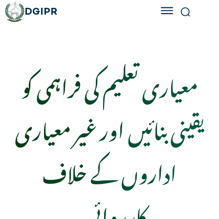
DGIPR
معیاری تعلیم کی فراہمی کو
یقینی بنائیں اور غیر معیاری
اداروں کے خلاف
کارروائی۔