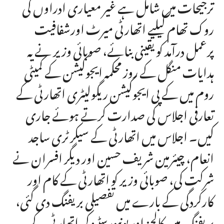
ترجیحات میں شامل ہے غیر معیاری ادراوں کی
روک تھام کیلیے اتھارٹی میرٹ اورشفافیت
پرعمل درآمد کو یقینی بنائے، صوبائی وزیر نے یہ
ہدایات منگل کے روز محکمہ ایجوکیشن کے کمیٹی
روم میں کے پی ایجوکیشن ریگولیٹری اتھارٹی کے
تعارفی اجلاس کی صدارت کرتے ہوئے جاری
کیں۔ اجلاس میں اتھارٹی کے سیکرٹری ساجد
انعام، چیئرمین شریف حسین اور دیگر افسران نے
شرکت کی، صوبائی وزیر کو اتھارٹی کے کام اور
کارکردگی کے بارے میں تفصیلی بریفنگ دی گئی،
بریفنگ میں کالجز اور یونیورسٹیز کی اتھارٹی کے