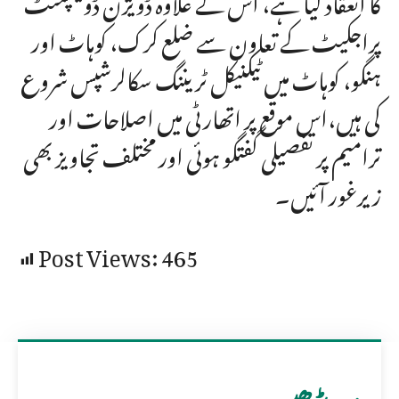
پراجکیٹ کے تعاون سے ضلع کرک، کوہاٹ اور
ہنگو، کوہاٹ میں ٹیکنیکل ٹریننگ سکالرشپس شروع
کی ہیں،اس موقع پر اتھارٹی میں اصلاحات اور
ترامیم پر تفصیلی گفتگو ہوئی اور مختلف تجاویز بھی
زیرغور آئیں۔
Post Views:
465
مزید پڑھیں