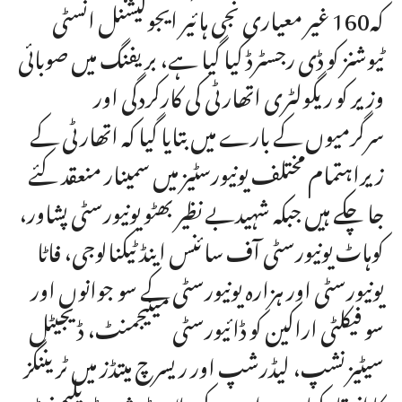
کہ160 غیر معیاری نجی ہائیر ایجوکیشنل انسٹی
ٹیوشنز کو ڈی رجسٹرڈ کیا گیا ہے، بریفنگ میں صوبائی
وزیر کو ریگولٹری اتھارٹی کی کارکردگی اور
سرگرمیوں کے بارے میں بتایا گیا کہ اتھارٹی کے
زیراہتمام مختلف یونیورسٹیز میں سمینار منعقد کئے
جا چکے ہیں جبکہ شہیدبے نظیر بھٹو یونیورسٹی پشاور،
کوہاٹ یونیورسٹی آف سائنس اینڈ ٹیکنالوجی، فاٹا
یونیورسٹی اور ہزارہ یونیورسٹی کے سو جوانوں اور
سو فیکلٹی اراکین کو ڈائیورسٹی مینیجمنٹ، ڈیجیٹل
سیٹیزنشپ، لیڈرشپ اور ریسرچ میتڈز میں ٹریننگز
کا انعقاد کیا ہے، اس کے علاوہ ڈویژن ڈویلپمنٹ