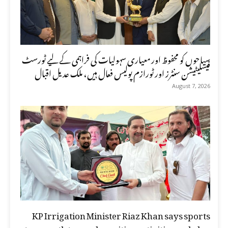
سیاحوں کو محفوظ اور معیاری سہولیات کی فراہمی کے لیے ٹورسٹ
فیسلیٹیشن سنٹرز اور ٹورازم پولیس فعال ہیں، ملک عدیل اقبال
August 7, 2026
KP Irrigation Minister Riaz Khan says sports
steer youth towards positive activities and play