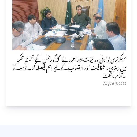
سیکرٹری توانائی وبرقیات نثاراحمد نے گڈ گورننس کے تحت محکمہ
میں بہتری ، شفافیت اور احتساب کے لیے اہم فیصلہ کرتے ہوئے
تمام ماتحت...
August 7, 2026