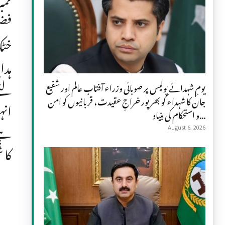
ممب
فضل
خٹک
ہدا
لئے
یومِ شہدائے پولیس پر صوبائی وزراء آفتاب عالم اور شفیع
جان کا شہداء کو بھرپور خراجِ عقیدت، قربانیوں کو امن
انہ
و استحکام کی بنیاد...
ہے۔
August 6, 2026
کا 