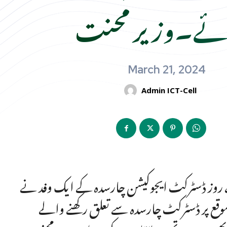
ئے۔وزیر محنت
March 21, 2024
Admin ICT-Cell
 روز ڈسٹرکٹ ایجوکیشن چارسدہ کے ایک وفد نے
قع پر ڈسٹرکٹ چارسدہ سے تعلق رکھنے والے