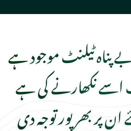
ے پناہ ٹیلنٹ موجود ہے
اسے نکھارنے کی ہے
ان پر بھر پور توجہ دی