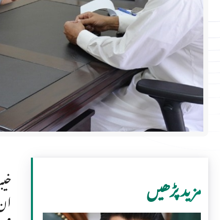
خیب
مزید پڑھیں
ان 