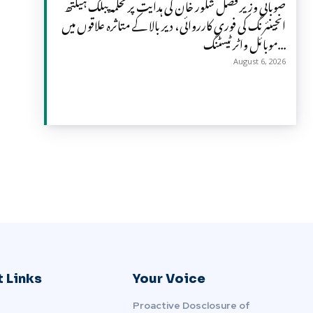
صوبائی وزیر فضل شکور خان کی ہدایت پر محکمہ پبلک ہیلتھ
انجینئرنگ کی فوری کارروائی، دیر بالا کے متاثرہ علاقوں میں
موبائل واٹر ٹیسٹنگ...
August 6, 2026
 Links
Your Voice
Proactive Dosclosure of