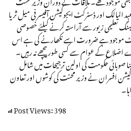
ان بھی موجود تھے۔ ملاقات کے دوران وزیر محنت
 المالک اور ڈسٹرکٹ ایجوکیشن آفیسر فی میل ثریا
ہنگ تعلیمی زیور سے آراستہ کرنے کیلئے خصوصی
یلنٹ موجود ہے ضرورت اسے نکھارنے کی ہے اس
رے اضلاع کے عوام سے کسی طور پیچھے نہ رہیں۔
ینا صوبائی حکومت کی اولین ترجیحات میں شامل
کیشن افسران نے وزیر محنت کی کوشوں اور تعاون
ہا۔
Post Views:
398