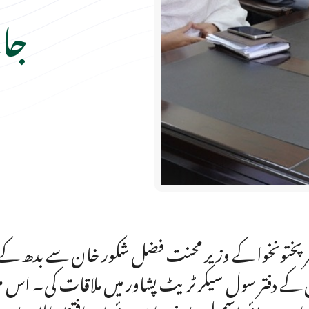
جا
ر پختونخوا کے وزیر محنت فضل شکور خان سے بدھ کے
کے دفتر سول سیکرٹریٹ پشاور میں ملاقات کی۔ اس مو