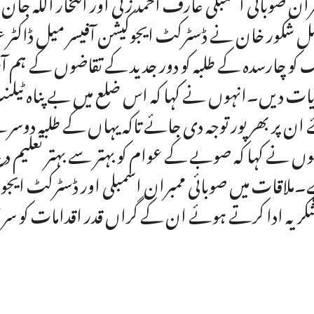
ران صوبائی اسمبلی عارف احمد زئی اور افتخار اللہ ج
 شکور خان نے ڈسٹرکٹ ایجوکیشن آفیسر میل ڈاکٹر عبد
 کو چارسدہ کے طلبہ کو دور جدید کے تقاضوں کے ہم آ
یات دیں۔انہوں نے کہا کہ اس ضلع میں بے پناہ ٹ
 ان پر بھر پور توجہ دی جائے تاکہ یہاں کے طلبہ دوس
وں نے کہا کہ صوبے کے عوام کو بہتر سے بہتر تعلیم د
ملاقات میں صوبائی ممبران اسمبلی اور ڈسٹرکٹ ایجو
شکریہ ادا کرتے ہوئے ان کے گراں قدر اقدامات کو سرا