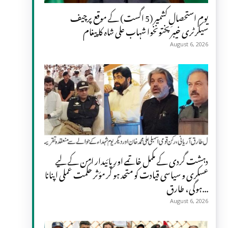
یومِ استحصالِ کشمیر (5 اگست) کے موقع پرچیف
سیکرٹری خیبر پختونخوا شہاب علی شاہ کا پیغام
August 6, 2026
دہشت گردی کے مکمل خاتمے اور پائیدار امن کے لیے
عسکری و سیاسی قیادت کو متحد ہو کر مؤثر حکمت عملی اپنانا
ہوگی، طارق...
August 6, 2026