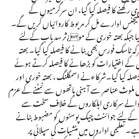
کھنے کا فیصلہ کیا گیا، ان سرگرمیوں کے
نٹیلیجنس ادارے مل کر مربوط کاروائیاں کریں گے۔
 گیا جبکہ بھتہ خوری کے مو¿ثر سدباب کےلئے
ہ ٹاسک فورس بھی بنانے کا فیصلہ کیا گیا۔ بھتہ
ی کے اختیارات کو بڑھانے کا فیصلہ کرتے ہوئے
لہ کیا گیا۔شرکاءنے اسمگلنگ ، بھتہ خوری اور
ں ملوث عناصر سے آ ہنی ہاتھوں سے نمٹنے کے عزم
ے والے سرکاری اہلکاروں کے خلاف سخت سے
ام کےلئے جوائنٹ چیک پوسٹوں کو مضبوط بنانے
ے۔ تعلیمی اداروں میں منشیات کی سپلائی پر