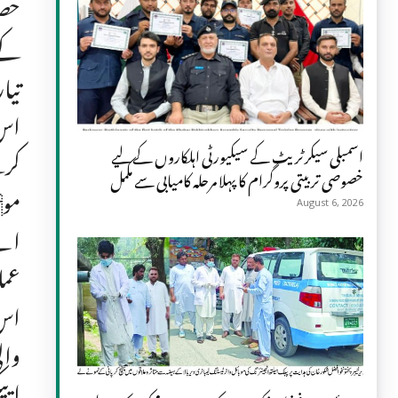
خصو
کے 
تیا
اس 
کرن
اسمبلی سیکرٹریٹ کے سیکیورٹی اہلکاروں کے لیے
خصوصی تربیتی پروگرام کا پہلا مرحلہ کامیابی سے مکمل
مو
August 6, 2026
اے 
عمل
اس 
وال
ایپ