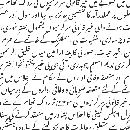
میں صوبے میں غیر قانونی سرگرمیوں کی روک تھام ک
لوں پر عملدرآمد کا تفصیلی جائزہ لیا گیا اور سول او
ت ہونے والی غیر قانونی سرگرمیوں بشمول بھتہ خوری، حو
اویز سازی، منشیات کی اسمگلنگ کے خاتمے کے عزم کا اعا
 اظہر حیات،صوبائی کابینہ اراکین میاں خلیق الرحمن،
رٹری ندیم اسلم چوہدری،آئی جی پی خیبر پختونخوا اختر 
م اور متعلقہ وفاقی اداروں کے حکام نے اجلاس میں ش
مے کےلئے متعلقہ صوبائی و وفاقی اداروں کے درمیان کوآ
 غیر قانونی سرگرمیوں کی مو¿ثر روک تھام کےل
رل ایپکس کمیٹی کا اجلاس پشاور میں منعقد کرنے کی سف
لنگ سے متعلق معاملات کا جائزہ لینے کے علاوہ دہشتگر