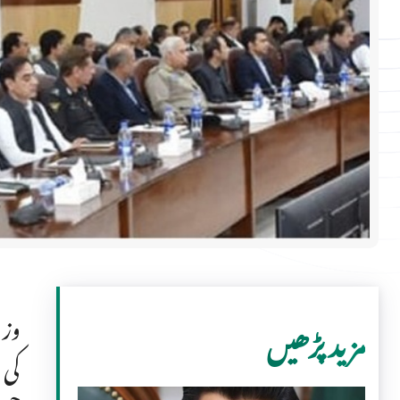
وزی
مزید پڑھیں