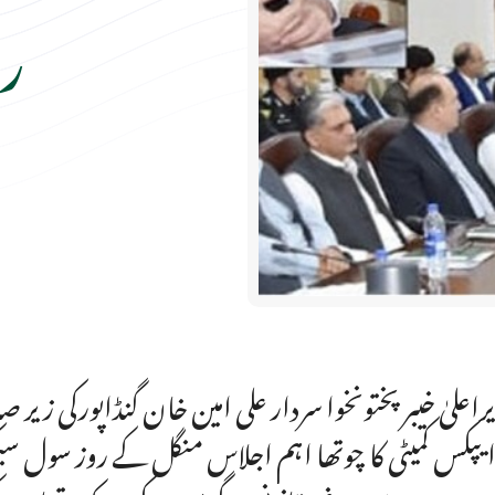
رو
راعلیٰ خیبرپختونخوا سردار علی امین خان گنڈاپورکی زیر ص