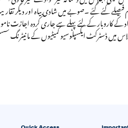
 فیصلے کئے گئے ۔صوبے میں شادی بیاہ اور دیگر تقاریب 
د کے کاروبار کےلئے پہلے سے جاری کردہ اجازت ناموں
اس میں ڈسٹرکٹ ایکسپلوسیو کمیٹیوں کے مانیٹرنگ سسٹ
Quick Access
Important