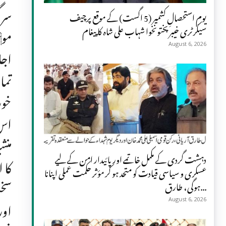
سرگ
یومِ استحصالِ کشمیر (5 اگست) کے موقع پرچیف
سیکرٹری خیبر پختونخوا شہاب علی شاہ کا پیغام
مو
August 6, 2026
اجل
تما
خور
اس 
منش
دہشت گردی کے مکمل خاتمے اور پائیدار امن کے لیے
کا 
عسکری و سیاسی قیادت کو متحد ہو کر مؤثر حکمت عملی اپنانا
سخت
ہوگی، طارق...
اور
August 6, 2026