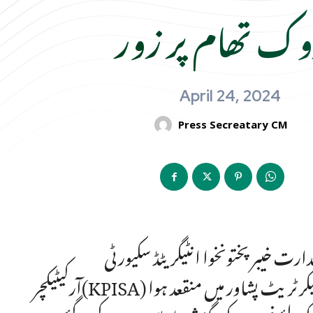
ک تھام پر زور
April 24, 2024
Press Secreatary CM
دارت خیبر پختونخوا انٹیگریٹڈ سکیورٹی
آرکیٹیکچر(KPISA) کی ایپکس کمیٹی کا چوتھا اہم اجلاس منگل کے روز سول سیکرٹریٹ پشاور میں منقعد ہوا