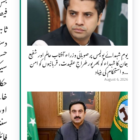
جس 
فیص
ثاب
دست
حسن
یومِ شہدائے پولیس پر صوبائی وزراء آفتاب عالم اور شفیع
جان کا شہداء کو بھرپور خراجِ عقیدت، قربانیوں کو امن
سیک
و استحکام کی بنیاد...
حکا
August 6, 2026
خات
اور
سنٹ
فائ