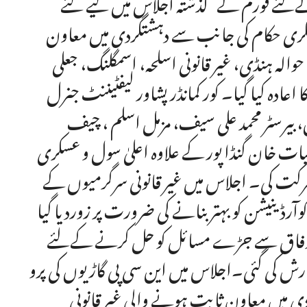
ےلئے فورم کے گذشتہ اجلاس میں کیے گئے
ر عسکری حکام کی جانب سے دہشتگردی میں معاون
الہ ہنڈی، غیر قانونی اسلحہ، اسمگلنگ، جعلی
دہ کیا گیا۔ کور کمانڈر پشاور لیفٹیننٹ جنرل
 بیرسٹر محمد علی سیف، مزمل اسلم ، چیف
حیات خان گنڈا پور کے علاوہ اعلیٰ سول و عسکری
رکت کی۔ اجلاس میں غیر قانونی سرگرمیوں کے
رڈینیشن کو بہتر بنانے کی ضرورت پر زوردیا گیا
ئے وفاق سے جڑے مسائل کو حل کرنے کےلئے
ارش کی گئی۔اجلاس میں این سی پی گاڑیوں کی پرو
دی میں معاون ثابت ہونے والی غیر قانونی