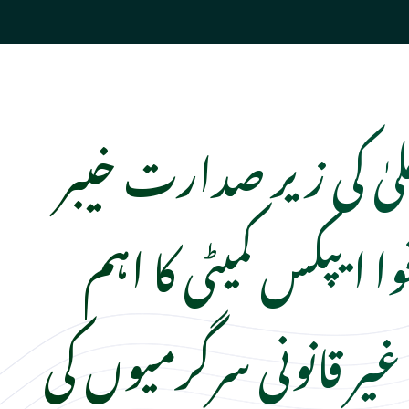
لیٰ کی زیر صدارت خیبر
وا ایپکس کمیٹی کا اہم
یر قانونی سرگرمیوں کی