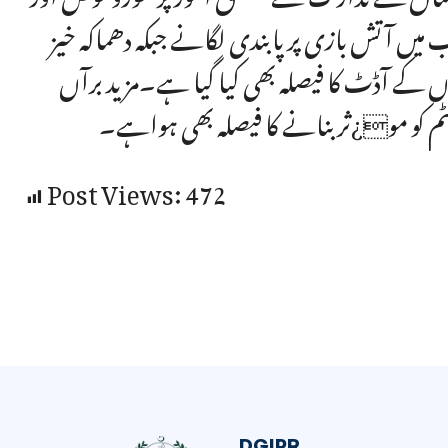
میں آتش بازی پر پابندی لگانے جبکہ دھماکہ خیز
 کے آڈٹ کا فیصلہ بھی کیا گیا ہے۔مزید برآں
م کو مو¿ثر بنانے کا فیصلہ بھی ہواہے۔
Post Views:
472
DGIPR