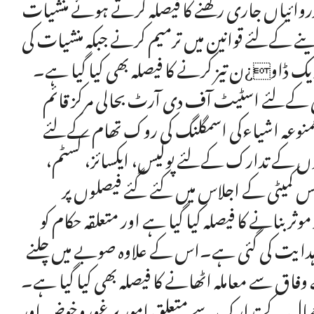
رروائیاں جاری رکھنے کا فیصلہ کرتے ہوئے منشیات
ے کےلئے قوانین میں ترمیم کرنے جبکہ منشیات کی
ک ڈاو¿ن تیز کرنے کا فیصلہ بھی کیا گیا ہے۔
ی کےلئے اسٹیٹ آف دی آرٹ بحالی مرکز قائم
ر ممنوعہ اشیاءکی اسمگلنگ کی روک تھام کےلئے
یوں کے تدارک کےلئے پولیس، ایکسائز، کسٹم،
س کمیٹی کے اجلاس میں کئے گئے فیصلوں پر
وثر بنانے کا فیصلہ کیا گیا ہے اور متعلقہ حکام کو
ی ہدایت کی گئی ہے۔اس کے علاوہ صوبے میں چلنے
وفاق سے معاملہ اٹھانے کا فیصلہ بھی کیا گیا ہے۔
استعمال کے تدارک سے متعلق امور پر غوروخوض اور