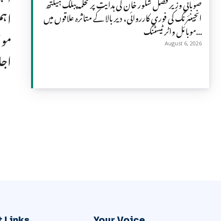
صوبائی وزیر فضل شکور خان کی ہدایت پر محکمہ پبلک ہیلتھ
اہم
انجینئرنگ کی فوری کارروائی، دیر بالا کے متاثرہ علاقوں میں
موبائل واٹر ٹیسٹنگ...
موا
August 6, 2026
اجل
 Links
Your Voice