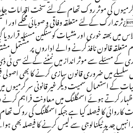
رمیوں کی موثر روک تھام کےلئے سخت اقدامات جاری ر
¿ثر تدارک کےلئے متعلقہ وفاقی و صوبائی محکمے اور ا
اس میں بھتہ خوری اور منشیات کوسنگین مسئلہ قراردیا
م متعلقہ قانون نافذ کرنے والے اداروں پر مشتمل مشترک
ی کے مسئلے سے موثر انداز میں نمٹنے کےلئے سی ٹی ڈ
سلسلے میں ضروری قانون سازی کرنے کا بھی اصولی فیص
یات کے استعمال سمیت دیگر غیر قانونی سر گرمیوں می
اظہار کرتے ہوئے اسمگلنگ میں معاونت فراہم کرن
 کاروائی کا فیصلہ کیا ہے جبکہ اسمگلنگ کی روک تھ
 انہیں جدید ٹیکنالوجی سے لیس کرنے کا فیصلہ بھی ہواہ