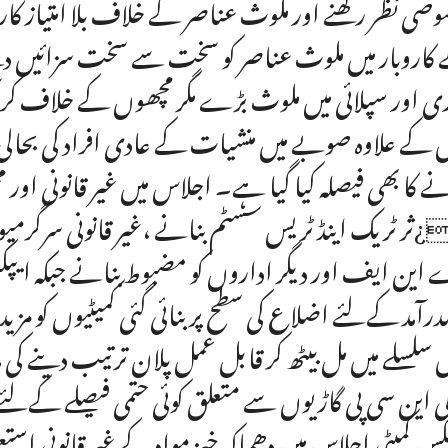
صی نظر رکھنے اور ملوث عناصر کے خلاف بلا امتیاز کا
کاروبار میں ملوث عناصر کو سخت سے سخت سزائیں دین
ری اور سپلائی میں ملوث بڑے مگر مچھوں کے خلاف کری
کے علاوہ صوبے میں منشیات کے عادی افراد کی بحال
ے کا بھی فیصلہ کیا گیا ہے۔ اجلاس میں غیر قانونی او
¿ثر ٹریک اینڈ ٹریس سسٹم بنانے ،غیر قانونی سرگرم
این ایف اور دیگر اداروں کو مضبوط بنانے جبکہ ایپک
درآمد کےلئے اضلاع کی سطح پر بنائی گئی کمیٹیوں کو مزید م
سلسلے میں مل بیٹھ کر قابل عمل پلان ترتیب دینے ک
ی این سی پی گاڑیوں سے متعلق کوئی حتمی فیصلے کےلئے 
کس کمیٹی اجلاس میں دھماکہ خیز مواد کے غیر قانونی 