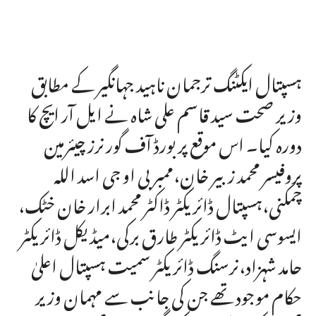
ہسپتال ایکٹنگ ترجمان ناہید جہانگیر کے مطابق
وزیر صحت سید قاسم علی شاہ نے ایل آر ایچ کا
دورہ کیا۔ اس موقع پر بورڈ آف گورنرز چیئرمین
پروفیسر محمد زبیر خان،ممبر بی او جی اسد اللہ
چمکنی،ہسپتال ڈائریکٹر ڈاکٹر محمد ابرار خان خٹک،
ایسوسی ایٹ ڈائریکٹر طارق برکی،میڈیکل ڈائریکٹر
حامد شہزاد،نرسنگ ڈائریکٹر سمیت ہسپتال اعلیٰ
حکام موجود تھے جن کی جانب سے مہمان وزیر