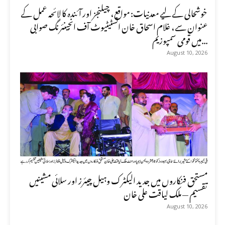
خوشحالی کے لیے معدنیات: مواقع، چیلنجز اور آئندہ کا لائحہ عمل کے
عنوان سے، غلام اسحاق خان انسٹیٹیوٹ آف انجینئرنگ صوابی
میں قومی سمپوزیم...
August 10, 2026
مستحق فنکاروں میں جدید الیکٹرک وہیل چیئرز اور سلائی مشینیں
تقسیم — ملک لیاقت علی خان
August 10, 2026