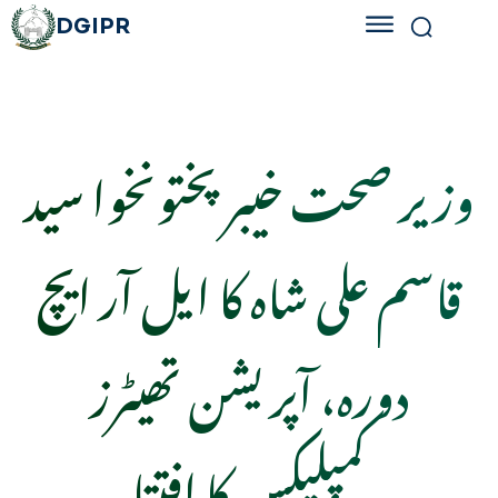
DGIPR
وزیر صحت خیبرپختونخوا سید
قاسم علی شاہ کا ایل آر ایچ
دورہ، آپریشن تھیٹرز
کمپلیکس کا افتتا