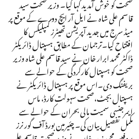
صحت کو خوش آمدید کہا گیا۔ وزیر صحت سید
قاسم علی شاہ نے ایل آر ایچ دورے کے موقع پر
میڈ سرج میں جدید آپریشن تھیٹرز کمپلیکس کا
افتتاح کیا۔ترجمان کے مطابق ہسپتال ڈائریکٹر
ڈاکٹر محمد ابرار خان نے سید قاسم علی شاہ وزیر
صحت کو ہسپتال کارکردگی کے حوالے سے
بریفنگ دی۔اس موقع پر ہسپتال ڈائریکٹر نے
ہسپتال بجٹ،صحت سہولت کارڈ، ماس
ایمرجنسی سمیت مالی بحران کے حوالے سے
مکمل تفصیل بیان کی۔ چئیرمین بورڈ آف گورنرز
پروفیسر محمد زبیر خان نے وزیر صحت قاسم علی