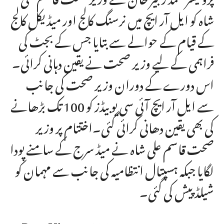
شاہ کو ایل آر ایچ میں نرسنگ کالج اور میڈیکل کالج
کے قیام کے حوالے سے بتایا جس کے بجٹ کی
فراہمی کے لیے وزیر صحت نے یقین دہانی کرائی۔
اس دورے کے دوران وزیر صحت کی جانب
سے ایل آر ایچ آئی سی یو بیڈز کو 100 تک بڑھانے
کی بھی یقین دھانی کرائی گئی۔اختتام پر وزیر
صحت قاسم علی شاہ نے میڈ سرج کے سامنے پودا
لگایا جبکہ ہسپتال انتظامیہ کی جانب سے مہمان کو
شیلڈ پیش کی گئی۔