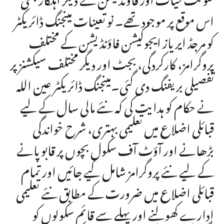
اس موقع پر موجود تھے۔ نو تعینات مینجنگ ڈائریکٹر
کو مرجڈ ایریاز ایجوکیشن فاؤنڈیشن کے مختلف
پروگرامز، کارکردگی، بجٹ اور دیگر مختلف سیکشنز پر
تفصیلی بریفنگ دی گئی۔مینجنگ ڈائریکٹر عین اللہ
نے حکام کو ہدایت کی کہ نئے مالی سال کے لیے
قبائلی اضلاع میں تعلیمی بہتری، شرح خواندگی
بڑھانے اور آؤٹ آف سکول بچوں پر قابو پانے
کے لیے نئے پروگرامز شامل کیے جائیں اور تمام
قبائلی اضلاع میں ضرورت کے مطابق نئے تعلیمی
ادارے کھولنے اور پہلے سے قائم سکولوں کو