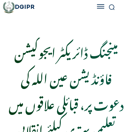
DGIPR
مینجنگ ڈائریکٹر ایجوکیشن
فاؤنڈیشن عین اللہ کی
دعوت پر، قبائلی علاقوں میں
تعلیمی بہتری کیلئے انقلابی