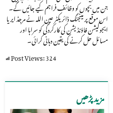
جن میں بچوں کو وظائف فراہم کیے جائیں گے۔
اس موقع پر مینجنگ ڈائریکٹر عین اللہ نے مرجڈ ایریا
ایجوکیشن فاؤنڈیشن کی کارکردگی کو سراہا اور
مسائل حل کرنے کی یقین دہانی کرائی۔
Post Views:
324
مزید پڑھیں