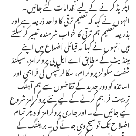
اپگریڈ کرنے کے لیے اقدامات کئے جائیں۔
انہوں نے کہا کہ تعلیم ترقی کا واحد ذریعہ ہے اور
بذریعہ تعلیم ہم ترقی کا خواب شرمندہ تعبیر کر سکتے
ہیں انہوں نے کہا کہ قبائلی اضلاع میں اپنے
مینڈیٹ کے مطابق اے ایل پی پروگرامز، سیکنڈ
شفٹ سکولز پروگرام، سکالرشپس کی فراہمی اور
اساتذہ کو دور جدید کے تقاضوں سے ہم آہنگ
تربیت فراہم کرنے کے لیے نئے پروگرامز شروع
کیے جائیں گے۔ اور جاری پروگرامز کو دیگر تمام
اضلا ح تک توسیح دی جائے گی۔ بریفنگ کے