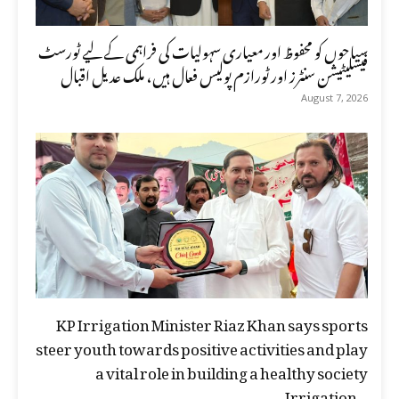
سیاحوں کو محفوظ اور معیاری سہولیات کی فراہمی کے لیے ٹورسٹ
فیسلیٹیشن سنٹرز اور ٹورازم پولیس فعال ہیں، ملک عدیل اقبال
August 7, 2026
KP Irrigation Minister Riaz Khan says sports
steer youth towards positive activities and play
a vital role in building a healthy society
Irrigation...