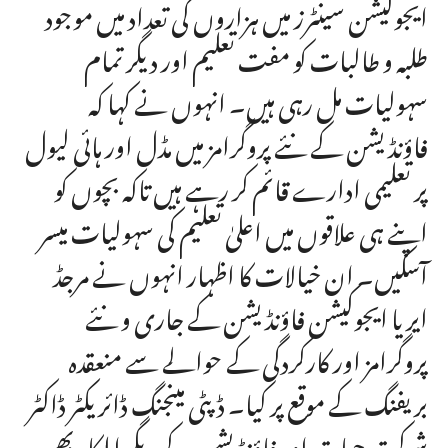
ایجوکیشن سینٹرز میں ہزاروں کی تعداد میں موجود
طلبہ و طالبات کو مفت تعلیم اور دیگر تمام
سہولیات مل رہی ہیں۔ انہوں نے کہا کہ
فاؤنڈیشن کے نئے پروگرامز میں مڈل اور ہائی لیول
پر تعلیمی ادارے قائم کر رہے ہیں تاکہ بچوں کو
اپنے ہی علاقوں میں اعلیٰ تعلیم کی سہولیات میسر
آسکیں۔ ان خیالات کا اظہار انہوں نے مرجڈ
ایریا ایجوکیشن فاؤنڈیشن کے جاری و نئے
پروگرامز اور کارکردگی کے حوالے سے منعقدہ
بریفنگ کے موقع پر کیا۔ ڈپٹی مینجنگ ڈائریکٹر ڈاکٹر
شوکت حیات اور فاؤنڈیشن کے دیگر اہلکار بھی