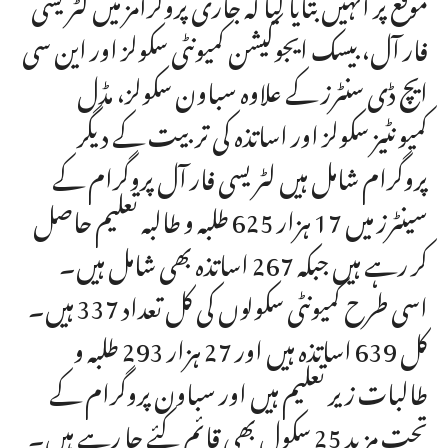
موقع پر انہیں بتایا گیا کہ جاری پروگرامز میں لٹریسی
فار آل، بیسک ایجوکیشن کمیونٹی سکولز اور این سی
ایچ ڈی سنٹرز کے علاوہ سباون سکولز، مڈل
کمیونٹیز سکولز اور اساتذہ کی تربیت کے دیگر
پروگرام شامل ہیں لٹریسی فار آل پروگرام کے
سینٹرز میں 17 ہزار 625 طلبہ و طالبہ تعلیم حاصل
کر رہے ہیں جبکہ 267 اساتذہ بھی شامل ہیں۔
اسی طرح کمیونٹی سکولوں کی کل تعداد 337 ہیں۔
کل 639 اساتذہ ہیں اور 27 ہزار 293 طلبہ و
طالبات زیر تعلیم ہیں اور سباون پروگرام کے
تحت مزید 25 سکول بھی قائم کئے جا رہے ہیں۔