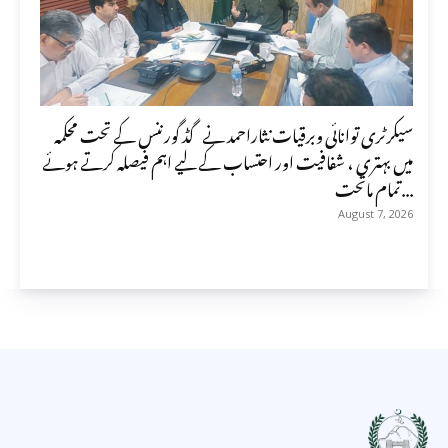
سیکرٹری توانائی وبرقیات نثاراحمد نے گڈ گورننس کے تحت محکمہ
میں بہتری ، شفافیت اور احتساب کے لیے اہم فیصلہ کرتے ہوئے
تمام ماتحت...
August 7, 2026