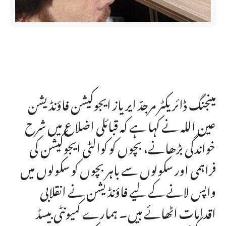
مینجنگ ڈائریکٹر مرجڈ ایریاز ایجوکیشن فاؤنڈیشن
عین اللہ نے کہا ہے کہ قبائلی اضلاع میں شرح
خواندگی بڑھانے، بچوں کو کوالٹی ایجوکیشن کی
فراہمی اور سکولوں سے باہر بچوں کو سکولوں میں
واپس لانے کے لیے فاؤنڈیشن نے انقلابی
اقدامات اٹھائے ہیں۔ ہمارے کمیونٹی بیسڈ