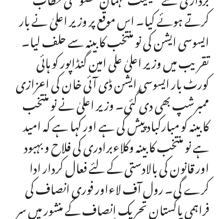
کرتے ہوئے کیا۔ اس موقع پر وزیر اعلیٰ نے بار
ایسوسی ایشن کی نو منتخب کابینہ سے حلف لیا۔
تقریب میں وزیر اعلیٰ علی امین گنڈاپور کو ہائی
کورٹ بار ایسوسی ایشن ڈی آئی خان کی اعزازی
ممبرشپ بھی دی گئی۔ وزیر اعلیٰ نے نو منتخب
کابینہ کو مبارکباد پیش کی ہے اور کہا ہے کہ امید
ہے نو منتخب کابینہ وکلاءبرادری کی فلاح و بہبود
اور قانون کی بالادستی کے لئے فعال کردار ادا
کرے گی۔ رول آف لاءاور فوری انصاف کی
فراہمی پاکستان تحریک انصاف کے منشور میں سر