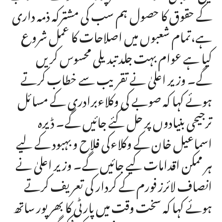
کے حقوق کا حصول ہم سب کی مشترکہ ذمہ داری
ہے،تمام شعبوں میں اصلاحات کا عمل شروع
کیا ہے عوام بہت جلد تبدیلی محسوس کریں
گے۔ وزیر اعلیٰ نے تقریب سے خطاب کرتے
ہوئے کہا کہ صوبے کی وکلاءبرادری کے مسائل
ترجیحی بنیادوں پر حل کئے جائیں گے۔ ڈیرہ
اسماعیل خان کے وکلاءکی فلاح و بہبود کے لیے
ہر ممکن اقدامات کیے جائیں گے۔ وزیر اعلیٰ نے
انصاف لائرز فورم کے کردار کی تعریف کرتے
ہوئے کہا کہ سخت وقت میں پارٹی کا بھر پور ساتھ