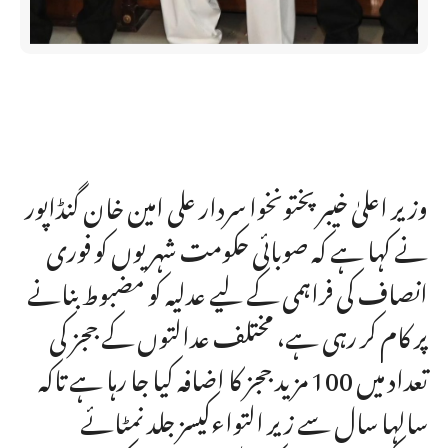
وزیر اعلیٰ خیبر پختونخوا سردار علی امین خان گنڈاپور
نے کہا ہے کہ صوبائی حکومت شہریوں کو فوری
انصاف کی فراہمی کے لیے عدلیہ کو مضبوط بنانے
پر کام کر رہی ہے، مختلف عدالتوں کے ججز کی
تعداد میں 100 مزید ججز کا اضافہ کیا جا رہا ہے تاکہ
سالہا سال سے زیر التواءکیسز جلد نمٹائے