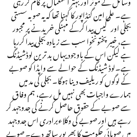
وسائل کے موثر اور بہتر استعمال پر کام کر رہی
ہے۔ علی امین گنڈاپور کا کہنا تھا کہ یہ صوبہ سستی
بجلی اور گیس پیدا کرکے مہنگی خریدنے پر مجبور
ہے، خیبر پختونخوا سب سے زیادہ بجلی پیدا کررہا
ہے لیکن اس کے باوجود یہاں بد ترین لوڈشیڈنگ
ہے۔لوڈ شیڈنگ کے حوالے سے واپڈا کو صوبے
کے لوگوں کو ریلیف دینا ہوگا۔ بجلی کی مد میں
ہمارے واجبات بھی نہیں مل رہے، ہم وفاق
سے صوبے کے حقوق حاصل کرنے کی جدوجہد کر
رہے ہیں اور صوبے کی وکلاءبرادری اس جدوجہد
میں صوبائی حکومت کا بھر پور ساتھ دے۔ صوبے