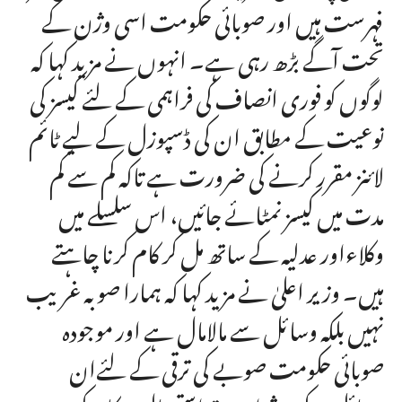
فہرست ہیں اور صوبائی حکومت اسی وژن کے
تحت آگے بڑھ رہی ہے۔ انہوں نے مزید کہا کہ
لوگوں کو فوری انصاف کی فراہمی کے لئے کیسز کی
نوعیت کے مطابق ان کی ڈسپوزل کے لیے ٹائم
لائنز مقرر کرنے کی ضرورت ہے تاکہ کم سے کم
مدت میں کیسز نمٹائے جائیں، اس سلسلے میں
وکلاءاور عدلیہ کے ساتھ مل کر کام کرنا چاہتے
ہیں۔ وزیر اعلیٰ نے مزید کہا کہ ہمارا صوبہ غریب
نہیں بلکہ وسائل سے مالامال ہے اور موجودہ
صوبائی حکومت صوبے کی ترقی کے لئےان