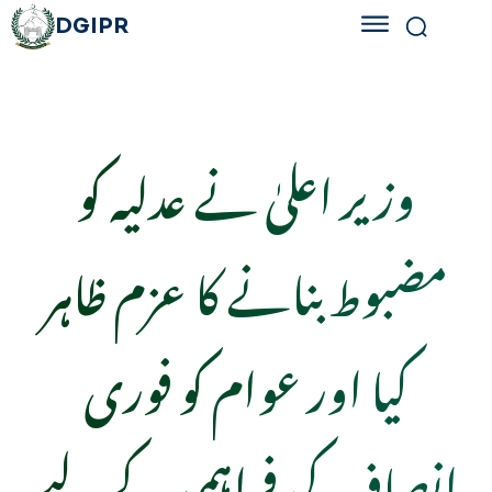
DGIPR
وزیر اعلیٰ نے عدلیہ کو
مضبوط بنانے کا عزم ظاہر
کیا اور عوام کو فوری
انصاف کی فراہمی کے لیے