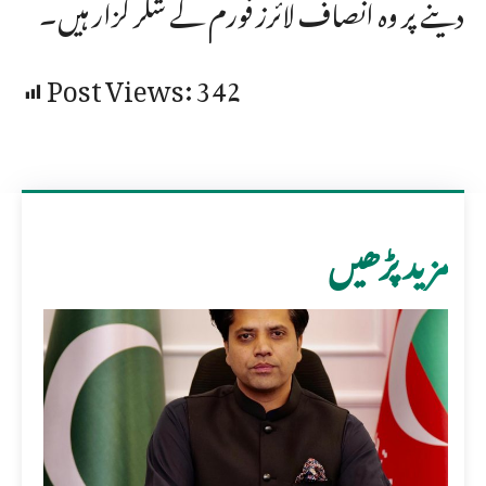
دینے پر وہ انصاف لائرز فورم کے شکر گزار ہیں۔
Post Views:
342
مزید پڑھیں