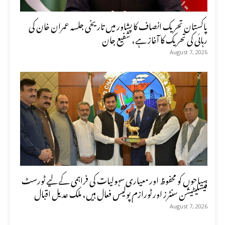
پاکستان تحریک انصاف کا پشاور میں تاریخی جلسہ عمران خان کی
رہائی کی تحریک کا آغاز ہے، شفیع جان
August 7, 2026
سیاحوں کو محفوظ اور معیاری سہولیات کی فراہمی کے لیے ٹورسٹ
فیسلیٹیشن سنٹرز اور ٹورازم پولیس فعال ہیں، ملک عدیل اقبال
August 7, 2026