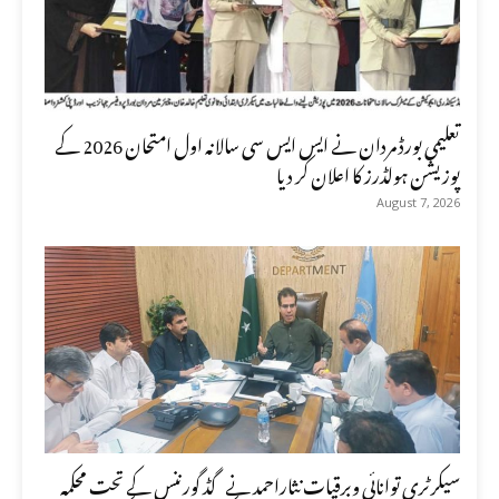
تعلیمی بورڈ مردان نے ایس ایس سی سالانہ اول امتحان 2026 کے
پوزیشن ہولڈرز کا اعلان کر دیا
August 7, 2026
سیکرٹری توانائی وبرقیات نثاراحمد نے گڈ گورننس کے تحت محکمہ