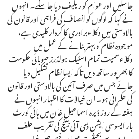
جاسکیں اور عوام کو ریلیف دیا جا سکے۔ انہوں
نے کہا کہ لوگوں کو انصاف کی فراہمی اور قانون کی
بالادستی میں وکلاءبرادری کا کردار کلیدی ہے،
موجودہ نظام کو بہتر بنانے کے عمل میں
وکلاءسمیت تمام اسٹیک ہولڈرز صوبائی حکومت
کا بھرپور ساتھ دیں تاکہ ایسا نظام تشکیل دیا
جائے جس میں صرف آئین کی بالادستی اور قانون
کی حکمرانی ہو۔ ان خیالات کا اظہار انہوں نے
ہفتہ کے روز ڈیرہ اسماعیل خان میں ہائی کورٹ
بار ایسوسی ایشن ڈی آئی بینچ کی تقریب حلف
برداری سے بحیثیت مہمان خصوصی خطاب