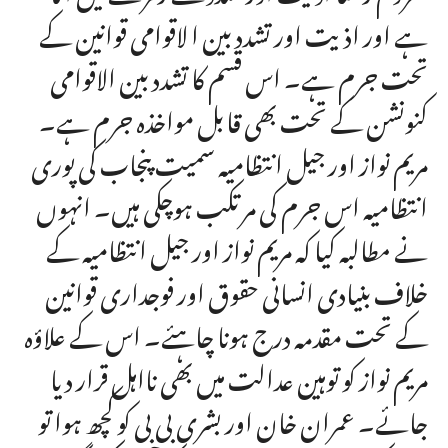
ہے اور اذیت اور تشدد بین ا لاقوامی قوانین کے
تحت جرم ہے۔ اس قسم کا تشدد بین الاقوامی
کنونشن کے تحت بھی قابل مواخذہ جرم ہے۔
مریم نواز اور جیل انتظامیہ سمیت پنجاب کی پوری
انتظامیہ اس جرم کی مرتکب ہوچکی ہیں۔ انہوں
نے مطالبہ کیا کہ مریم نواز اور جیل انتظامیہ کے
خلاف بنیادی انسانی حقوق اور فوجداری قوانین
کے تحت مقدمہ درج ہونا چاہئے۔ اس کے علاؤہ
مریم نواز کو توہین عدالت میں بھی نااہل قرار دیا
جائے۔ عمران خان اور بشری بی بی کو کچھ ہوا تو