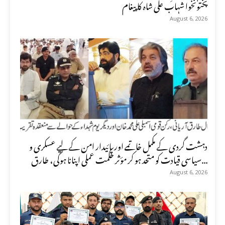
پختونخوا شہاب علی شاہ کا پیغام
August 6, 2026
دہشت گردی کے مکمل خاتمے اور پائیدار امن کے لیے عسکری و
سیاسی قیادت کو متحد ہو کر مؤثر حکمت عملی اپنانا ہوگی، طارق...
August 6, 2026