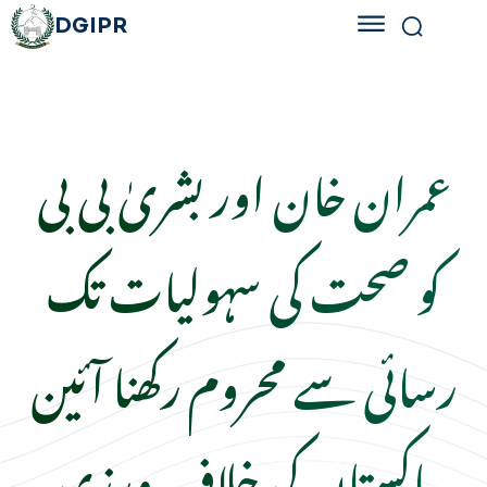
DGIPR
عمران خان اور بشریٰ بی بی
کو صحت کی سہولیات تک
رسائی سے محروم رکھنا آئین
پاکستان کی خلاف ورزی