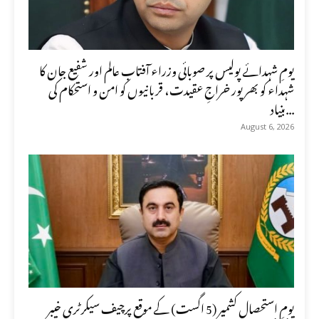
یومِ شہدائے پولیس پر صوبائی وزراء آفتاب عالم اور شفیع جان کا
شہداء کو بھرپور خراجِ عقیدت، قربانیوں کو امن و استحکام کی
بنیاد...
August 6, 2026
یومِ استحصالِ کشمیر (5 اگست) کے موقع پرچیف سیکرٹری خیبر