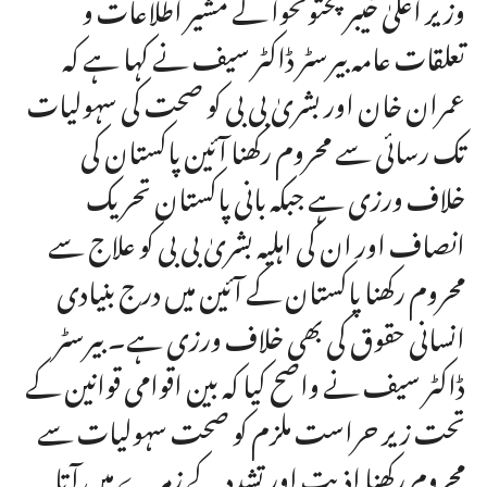
وزیر اعلیٰ خیبر پختونخوا کے مشیر اطلاعات و
تعلقات عامہ بیرسٹر ڈاکٹر سیف نے کہا ہے کہ
عمران خان اور بشریٰ بی بی کو صحت کی سہولیات
تک رسائی سے محروم رکھنا آئین پاکستان کی
خلاف ورزی ہے جبکہ بانی پاکستان تحریک
انصاف اور ان کی اہلیہ بشریٰ بی بی کو علاج سے
محروم رکھنا پاکستان کے آئین میں درج بنیادی
انسانی حقوق کی بھی خلاف ورزی ہے۔ بیرسٹر
ڈاکٹر سیف نے واضح کیا کہ بین اقوامی قوانین کے
تحت زیر حراست ملزم کو صحت سہولیات سے
محروم رکھنا اذیت اور تشدد کے زمرے میں آتا