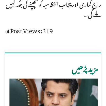
راج کماری اور پنجاب انتظامیہ کو چھپنے کی جگہ نہیں
ملے گی۔
Post Views:
319
مزید پڑھیں