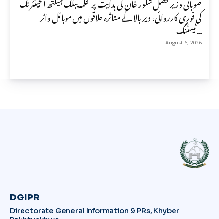
صوبائی وزیر فضل شکور خان کی ہدایت پر محکمہ پبلک ہیلتھ انجینئرنگ
کی فوری کارروائی، دیر بالا کے متاثرہ علاقوں میں موبائل واٹر
ٹیسٹنگ...
August 6, 2026
DGIPR
Directorate General Information & PRs, Khyber