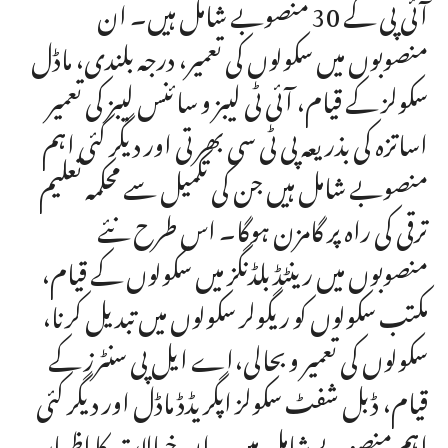
آئی پی کے 30 منصوبے شامل ہیں۔ ان
منصوبوں میں سکولوں کی تعمیر، درجہ بلندی، ماڈل
سکولز کے قیام، آئی ٹی لیبز و سائنس لیبز کی تعمیر
اساتزہ کی بذریعہ پی ٹی سی بھرتی اور دیگر کئی اہم
منصوبے شامل ہیں جن کی تکمیل سے محکمہ تعلیم
ترقی کی راہ پر گامزن ہوگا۔ اس طرح نئے
منصوبوں میں رینٹڈ بلڈنگز میں سکولوں کے قیام،
مکتب سکولوں کو ریگولر سکولوں میں تبدیل کرنا،
سکولوں کی تعمیر و بحالی،اے ایل پی سنٹرز کے
قیام، ڈبل شفٹ سکولز اپگریڈڈ ماڈل اور دیگر کئی
اہم منصوبے شامل ہیں۔ ان خیالات کا اظہار