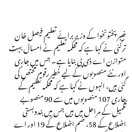
خیبر پختونخوا کے وزیر برائے تعلیم فیصل خان
ترکئی نے کہا ہے کہ محکمہ تعلیم نے امسال بہت
متوازن اے ڈی پی بنایا ہے۔ جس میں جاری
اور نئے منصوبوں کے لیے خطیر رقوم مختص کی
گئی ہیں، انہوں نے کہا ہے کہ محکمہ تعلیم کے
جاری 107 منصوبوں میں سے 90 منصوبے
تکمیل کے مراحل میں ہیں جس میں بندوبستی
اضلاع کے 58، ضم اضلاع کے 19 اور اے