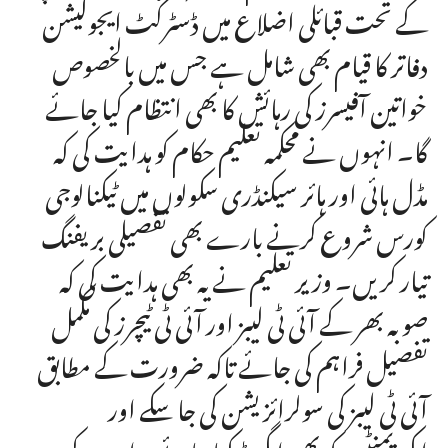
کے تحت قبائلی اضلاع میں ڈسٹرکٹ ایجوکیشن
دفاتر کا قیام بھی شامل ہے جس میں بالخصوص
خواتین آفیسرز کی رہائش کا بھی انتظام کیا جائے
گا۔ انہوں نے محکمہ تعلیم حکام کو ہدایت کی کہ
مڈل ہائی اور ہائر سیکنڈری سکولوں میں ٹیکنالوجی
کورس شروع کرنے بارے بھی تفصیلی بریفنگ
تیار کریں۔ وزیر تعلیم نے یہ بھی ہدایت کی کہ
صوبہ بھر کے آئی ٹی لیبز اور آئی ٹی ٹیچرز کی مکمل
تفصیل فراہم کی جائے تاکہ ضرورت کے مطابق
آئی ٹی لیبز کی سولرائزیشن کی جا سکے اور
ایکوپمنٹس کو بھی اپگریڈ کیا جائے۔ اس کے