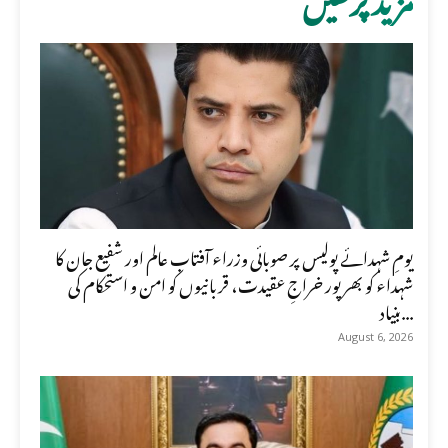
یومِ شہدائے پولیس پر صوبائی وزراء آفتاب عالم اور شفیع جان کا
شہداء کو بھرپور خراجِ عقیدت، قربانیوں کو امن و استحکام کی
بنیاد...
August 6, 2026