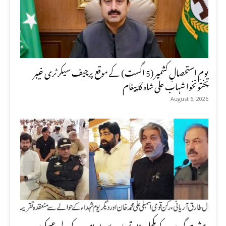
یومِ استحصالِ کشمیر (5 اگست) کے موقع پرچیف سیکرٹری خیبر
پختونخوا شہاب علی شاہ کا پیغام
August 6, 2026
دہشت گردی کے مکمل خاتمے اور پائیدار امن کے لیے عسکری و