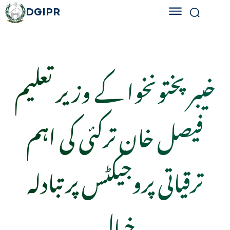
DGIPR
خیبر پختونخوا کے وزیر تعلیم
فیصل خان ترکئی کی اہم
ترقیاتی پروجیکٹس پر تبادلہ
خیال