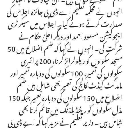
انہوں نے محکمہ تعلیم اے ڈی پی جائزہ اجلاس کی
صدارت کرتے ہوئے کیا۔ اجلاس میں سیکرٹری
ایجوکیشن مسعود احمد اور دیگر اعلیٰ حکام نے
شرکت کی۔ انہوں نے کہا کہ ضم اضلاع میں 50
مسجد سکولوں کو ریگولرائز کرنا، 200 پرائمری
سکولوں کی تعمیر، 100 سکولوں کی دوبارہ تعمیر اور
مامدگٹ کیڈٹ کالج کی تعمیر بھی شامل ہیں ضم
اضلاع میں 150 سکولوں کی دوبارہ تعمیر جبکہ 150
مڈل سکولوں کو رینٹڈ بلڈنگ میں قائم کرنا بھی
شامل ہیں۔ وزیر تعلیم نے مزید کہا کہ اے ڈی پی