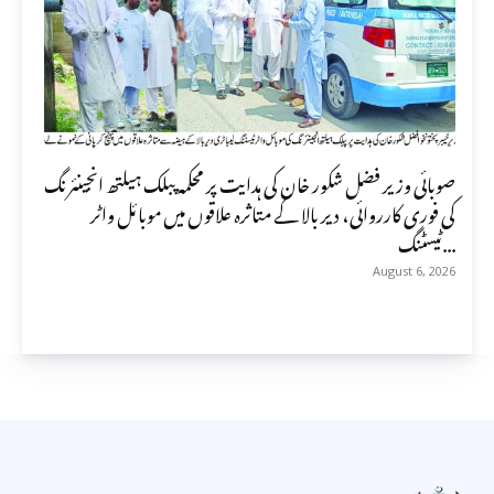
صوبائی وزیر فضل شکور خان کی ہدایت پر محکمہ پبلک ہیلتھ انجینئرنگ
کی فوری کارروائی، دیر بالا کے متاثرہ علاقوں میں موبائل واٹر
ٹیسٹنگ...
August 6, 2026