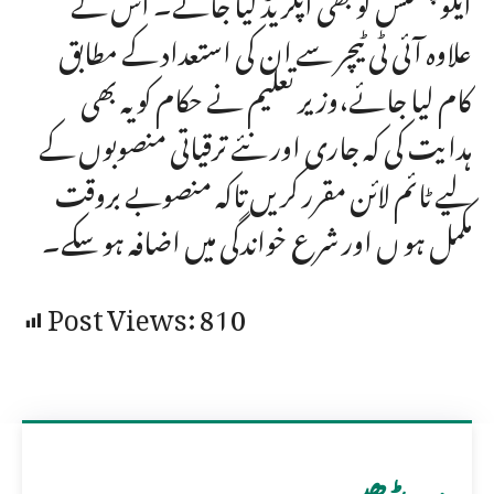
علاوہ آئی ٹی ٹیچر سے ان کی استعداد کے مطابق
کام لیا جائے،وزیر تعلیم نے حکام کو یہ بھی
ہدایت کی کہ جاری اور نئے ترقیاتی منصوبوں کے
لیے ٹائم لائن مقرر کریں تاکہ منصوبے بروقت
مکمل ہو ں اور شرع خواندگی میں اضافہ ہو سکے۔
Post Views:
810
مزید پڑھیں