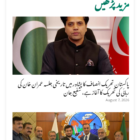
مزید پڑھیں
پاکستان تحریک انصاف کا پشاور میں تاریخی جلسہ عمران خان کی
رہائی کی تحریک کا آغاز ہے، شفیع جان
August 7, 2026