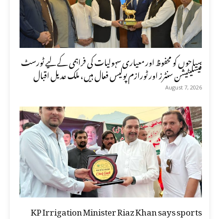
سیاحوں کو محفوظ اور معیاری سہولیات کی فراہمی کے لیے ٹورسٹ
فیسلیٹیشن سنٹرز اور ٹورازم پولیس فعال ہیں، ملک عدیل اقبال
August 7, 2026
KP Irrigation Minister Riaz Khan says sports