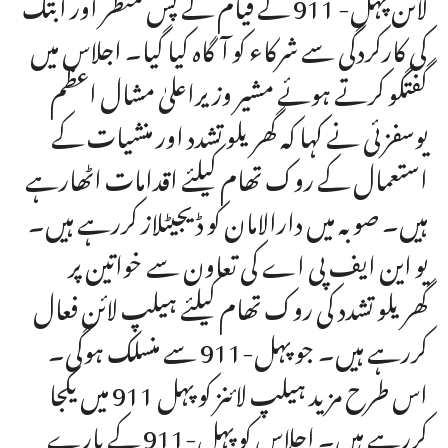
لائن پہل- 911 کے قیام کے پس منظر اور ابتک
کی کارکردگی سے شرکاء کو آگاہ کیا گیا۔ اجلاس میں
گفتگو کرتے ہوئے مشیر وزیراعلیٰ مشال اعظم
یوسفزئی نے کہا کہ گھریلو تشدد اور منشیات کے
استعمال کے روک تھام کیلئے اقدامات اٹھارہے
ہیں۔ صوبہ میں دارالامان کو ڈیجیٹلاز کررہے ہیں۔
یو این ایف پی اے کی تعاون سے خواتین پر
گھریلو تشدد کی روک تھام کیلئے ہیلپ لائن فعال
کررہے ہیں۔ جو پہل-911 سے منسلک ہوگی۔
اس طرح مزید ہیلپ لائنز کو پہل 911 میں یکجا
کررہے ہیں۔ اجلاس کو پہل-911 کے بارے