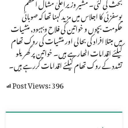
بحث کی گئی۔ مشیر وزیراعلیٰ مشال اعظم
یوسفزئی کا اجلاس میں مزید کہنا تھا کہ صوبائی
حکومت بچوں و خواتین کی فلاح وبہبود, منشیات
میں مبتلا افراد کی بحالی اور منشیات کی روک تھام
کیلئے اقدامات اٹھارہے ہیں۔ خواتین پر گھریلو
تشدد کے روک تھام کیلئے اقدامات کررہے ہیں۔
Post Views:
396