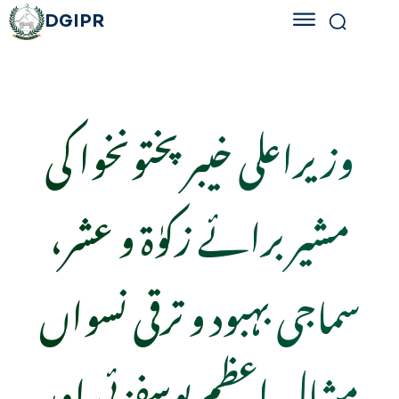
DGIPR
وزیراعلی خیبرپختونخوا کی
مشیر برائے زکوٰۃ و عشر،
سماجی بہبود و ترقی نسواں
مشال اعظم یوسفزئی اور