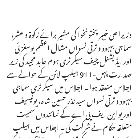
وزیراعلی خیبرپختونخوا کی مشیر برائے زکوٰۃ و عشر،
سماجی بہبود و ترقی نسواں مشال اعظم یوسفزئی
اور ایڈیشنل چیف سیکرٹری ہوم عابد مجید کی زیر
صدارت پہل-911 ہیلپ لائن کے حوالے سے
اجلاس منعقد ہوا۔ اجلاس میں سیکرٹری سماجی
بہبود و ترقی نسواں سید نذر حسین شاہ، یونیسیف
اور یو این ایف پی اے کے نمائندوں سمیت
متعلقہ حکام نے شرکت کی۔ اجلاس میں ہیلپ