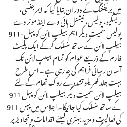
میں بریفننگ کے دوران بتایا گیا کہ ایمرجنسی،
ریسکیو، پولیس، نیشنل ہائی وے اینڈ موٹر وے
پولیس سمیت دیگر اہم ہیلپ لائن کو پہل-911
ہیلپ لائن کے ساتھ منسلک کرکے ایک پلیٹ
فارم کے ذریعے عوام کو تمام ہیلپ لائن تک
آسان رسائی فراہم کی جارہی ہے۔ اس طرح
بہت جلد گھریلو تشدد کے روک تھام کے لئے
ہیلپ لائن سمیت دیگر ہیلپ لائن کو پہل 911
کے ساتھ منسلک کیا جائیگا۔اجلاس میں پہل 911
کی فعالیت و مزید بہتری کیلئے اقدامات و تجاویز پر