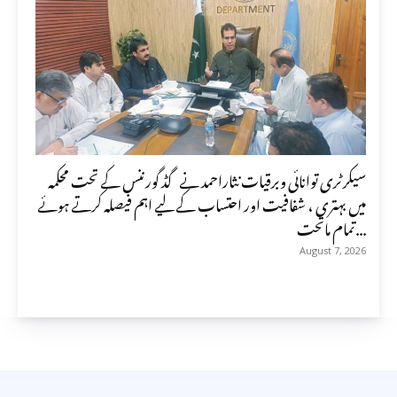
سیکرٹری توانائی وبرقیات نثاراحمد نے گڈ گورننس کے تحت محکمہ
میں بہتری ، شفافیت اور احتساب کے لیے اہم فیصلہ کرتے ہوئے
تمام ماتحت...
August 7, 2026